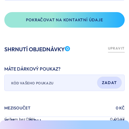
POKRAČOVAT NA KONTAKTNÍ ÚDAJE
SHRNUTÍ OBJEDNÁVKY
0
UPRAVIT
MÁTE DÁRKOVÝ POUKAZ?
ZADAT
MEZISOUČET
0 KČ
Celkem bez DPH
0,00 Kč
Celkem s DPH
0 Kč