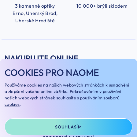
3 kamenné optiky
10 000+ brýlí skladem
Brno, Uherský Brod,
Uherské Hradiště
NAKUPUJTE ONLINE
COOKIES PRO NAOME
PROHLÉDNOUT VŠECHEN SORTIMENT
Používáme
cookies
na našich webových stránkách k usnadnění
a zlepšení vašeho online zážitku. Pokračováním v používání
našich webových stránek souhlasíte s používáním
souborů
cookies
.
SOUHLASÍM