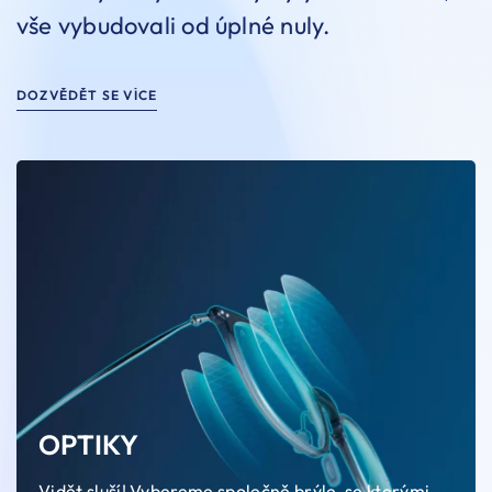
vše vybudovali od úplné nuly.
DOZVĚDĚT SE VÍCE
OPTIKY
Vidět sluší! Vybereme společně brýle, se kterými