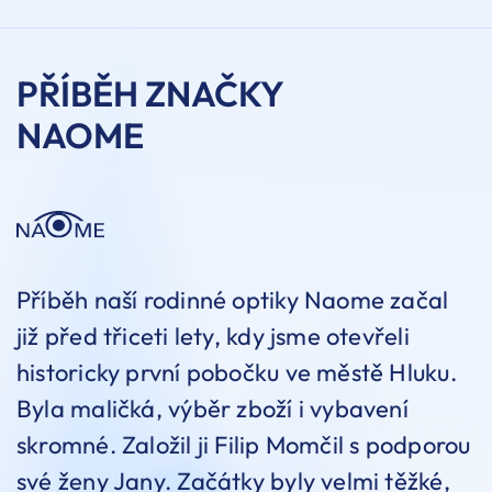
PŘÍBĚH ZNAČKY
NAOME
Příběh naší rodinné optiky Naome začal
již před třiceti lety, kdy jsme otevřeli
historicky první pobočku ve městě Hluku.
Byla maličká, výběr zboží i vybavení
skromné. Založil ji Filip Momčil s podporou
své ženy Jany. Začátky byly velmi těžké,