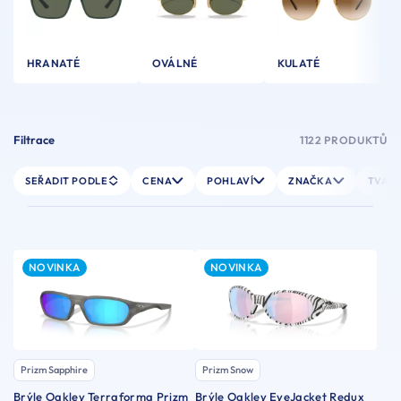
HRANATÉ
OVÁLNÉ
KULATÉ
Filtrace
1122 PRODUKTŮ
SEŘADIT PODLE
CENA
POHLAVÍ
ZNAČKA
TVAR 
NOVINKA
NOVINKA
Prizm Sapphire
Prizm Snow
Brýle Oakley Terraforma Prizm
Brýle Oakley EyeJacket Redux