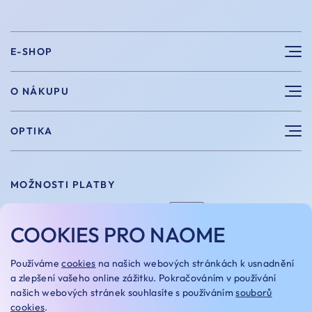
E-SHOP
Sluneční brýle
O NÁKUPU
Sportovní brýle
Výhody nákupu u nás
OPTIKA
Brýle na počítač
Velikosti
Měření zraku
Vintage brýle
Vrácení a výměna
MOŽNOSTI PLATBY
Aplikace kontaktních čoček
Doplňky
Doprava a platba
Dioptrické brýle
COOKIES PRO NAOME
Dárkové poukazy
Naome+
O nás
MOŽNOSTI DOPRAVY
Používáme
cookies
na našich webových stránkách k usnadnění
a zlepšení vašeho online zážitku. Pokračováním v používání
Naše optiky
našich webových stránek souhlasíte s používáním
souborů
cookies
.