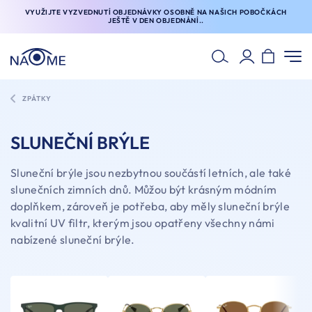
VYUŽIJTE VYZVEDNUTÍ OBJEDNÁVKY OSOBNĚ NA NAŠICH POBOČKÁCH
JEŠTĚ V DEN OBJEDNÁNÍ..
ZPÁTKY
SLUNEČNÍ BRÝLE
Sluneční brýle jsou nezbytnou součástí letních, ale také
slunečních zimních dnů. Můžou být krásným módním
doplňkem, zároveň je potřeba, aby měly sluneční brýle
kvalitní UV filtr, kterým jsou opatřeny všechny námi
nabízené sluneční brýle.