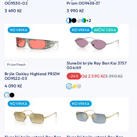
OO9530-02
Prizm OO9438-37
3 490 Kč
3 990 Kč
+2
NOVINKA
NOVINKA
AKČNÍ CENA
Sluneční brýle Ray Ban Kai 3757
Prizm Peach
004/69
Brýle Oakley Highland PRIZM
Od 2 590 Kč
3 390 Kč
-24 %
OO9522-03
4 090 Kč
NOVINKA
NOVINKA
Sluneční brýle vrtané Ray Ban
Sluneční brýle vrtané Ray Ban