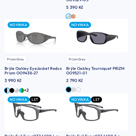
5 390 Kč
NOVINKA
NOVINKA
Prizm Grey
Prizm Grey
Brýle Oakley EyeJacket Redux
Brýle Oakley Tourniquet PRIZM
Prizm OO9438-27
OO9521-01
3 990 Kč
2 790 Kč
+2
NOVINKA
LST
NOVINKA
LST