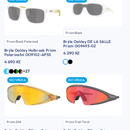
Prizm Black
Brýle Oakley DE LA SALLE
Prizm Black Polarized
Prizm OO9493-02
Brýle Oakley Holbrook Prizm
4 290 Kč
Polarizační OO9102-AP55
4 690 Kč
+27
NOVINKA
NOVINKA
Prizm 24K
Prizm Trail Torch