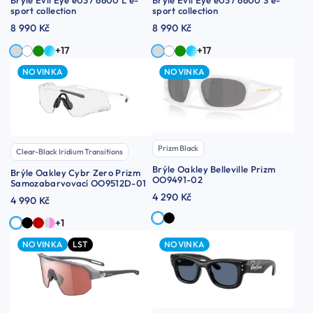
Brýle Evil Eye e037 6600 L e-
Brýle Evil Eye e037 6600 S e-
sport collection
sport collection
8 990 Kč
8 990 Kč
+17
+17
NOVINKA
NOVINKA
Prizm Black
Clear-Black Iridium Transitions
Brýle Oakley Belleville Prizm
Brýle Oakley Cybr Zero Prizm
OO9491-02
Samozabarvovací OO9512D-01
4 290 Kč
4 990 Kč
+1
NOVINKA
LST
NOVINKA