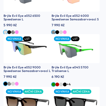
Brýle Evil Eye e052 6500
Brýle Evil Eye e052 4000
Speedsense L
Speedsense Samozabarvovací S
5 990 Kč
7 990 Kč
NOVINKA
LST
NOVINKA
LST
Brýle Evil Eye e052 9000
Brýle Evil Eye e045 5700
Speedsense Samozabarvovací L
Trailsense L
7 990 Kč
6 190 Kč
+4
NOVINKA
AKČNÍ CENA
NOVINKA
AKČNÍ CENA