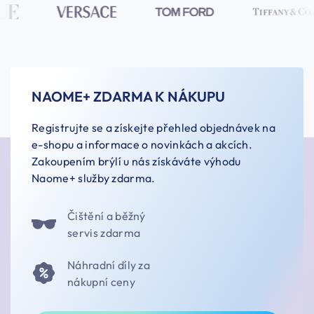
NAOME+ ZDARMA K NÁKUPU
Registrujte se a získejte přehled objednávek na
e-shopu a informace o novinkách a akcích.
Zakoupením brýlí u nás získáváte výhodu
Naome+ služby zdarma.
Čištění a běžný
servis zdarma
Náhradní díly za
nákupní ceny