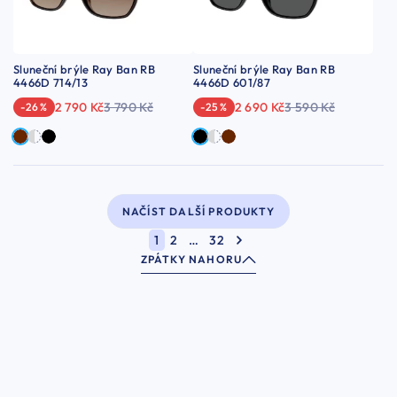
Sluneční brýle Ray Ban RB
Sluneční brýle Ray Ban RB
4466D 714/13
4466D 601/87
2 790 Kč
3 790 Kč
2 690 Kč
3 590 Kč
-26 %
-25 %
NAČÍST DALŠÍ PRODUKTY
1
2
…
32
ZPÁTKY NAHORU