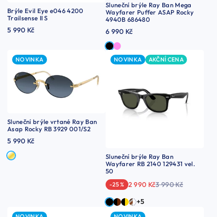
Sluneční brýle Ray Ban Mega
Brýle Evil Eye e046 4200
Wayfarer Puffer ASAP Rocky
Trailsense II S
4940B 686480
5 990 Kč
6 990 Kč
NOVINKA
NOVINKA
AKČNÍ CENA
Sluneční brýle vrtané Ray Ban
Asap Rocky RB 3929 001/S2
5 990 Kč
Sluneční brýle Ray Ban
Wayfarer RB 2140 129431 vel.
50
2 990 Kč
3 990 Kč
-25 %
+5
NOVINKA
NOVINKA