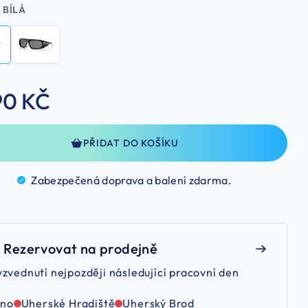
BÍLÁ
90 KČ
PŘIDAT DO KOŠÍKU
Zabezpečená doprava a balení
zdarma.
Rezervovat na prodejně
yzvednutí nejpozději následující pracovní den
rno
Uherské Hradiště
Uherský Brod