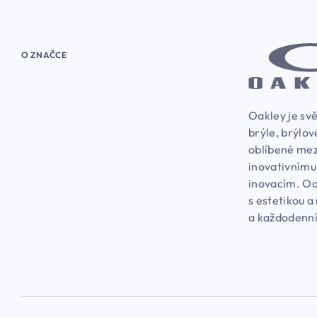
O ZNAČCE
Oakley je svě
brýle, brýlov
oblíbené mez
inovativnímu
inovacím. Oa
s estetikou a
a každodenní