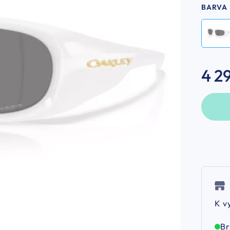
BARVA
4 2
K v
B