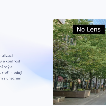
malizaci
uje kontrast
ní brýle
 kteří hledají
ím slunečním