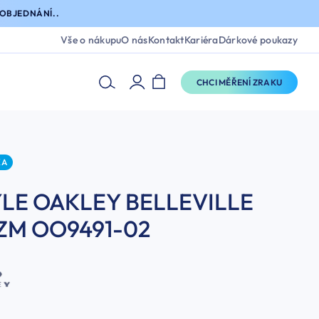
OBJEDNÁNÍ..
Vše o nákupu
O nás
Kontakt
Kariéra
Dárkové poukazy
CHCI MĚŘENÍ ZRAKU
KA
LE OAKLEY BELLEVILLE
ZM OO9491-02