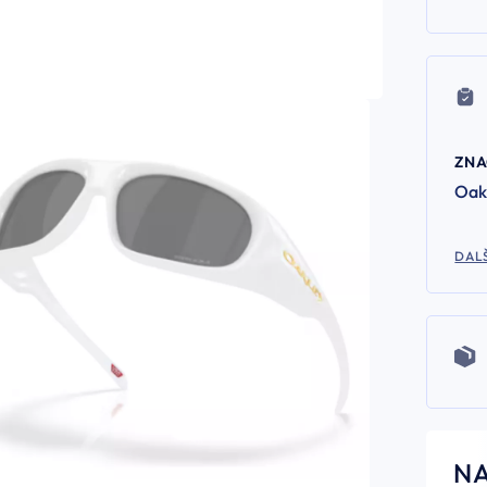
ZN
Oak
DALŠ
N