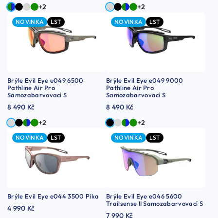
+2
+2
NOVINKA
LST
NOVINKA
LST
Brýle Evil Eye e049 6500
Brýle Evil Eye e049 9000
Pathline Air Pro
Pathline Air Pro
Samozabarvovací S
Samozabarvovací S
8 490 Kč
8 490 Kč
+2
+2
NOVINKA
LST
NOVINKA
LST
Brýle Evil Eye e044 3500 Pika
Brýle Evil Eye e046 5600
Trailsense II Samozabarvovací S
4 990 Kč
7 990 Kč