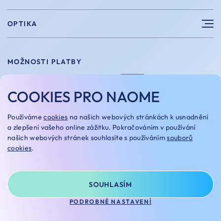
Sportovní brýle
Výhody nákupu u nás
OPTIKA
Brýle na počítač
Velikosti
Měření zraku
Vintage brýle
Vrácení a výměna
MOŽNOSTI PLATBY
Aplikace kontaktních čoček
Doplňky
Doprava a platba
Dioptrické brýle
COOKIES PRO NAOME
Dárkové poukazy
Naome+
O nás
MOŽNOSTI DOPRAVY
Používáme
cookies
na našich webových stránkách k usnadnění
a zlepšení vašeho online zážitku. Pokračováním v používání
Naše optiky
našich webových stránek souhlasíte s používáním
souborů
cookies
.
Kariera
Oakley Custom
OBCHODNÍ PODMÍNKY
REKLAMAČNÍ ŘÁD
SOUHLASÍM
NASTAVENÍ COOKIES
GDPR
PODROBNÉ NASTAVENÍ
© NAOME 2025
NA TOMTO WEBU STRAŠÍ