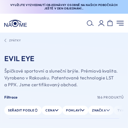
VYUŽIJTE VYZVEDNUTÍ OBJEDNÁVKY OSOBNĚ NA NAŠICH POBOČKÁCH
JEŠTĚ V DEN OBJEDNÁNÍ..
ZPÁTKY
EVIL EYE
Špičkové sportovní a sluneční brýle. Prémiová kvalita.
Vyrobeno v Rakousku. Patentované technologie LST
a PPX. Jsme certifikovaný obchod.
Filtrace
186 PRODUKTŮ
SEŘADIT PODLE
CENA
POHLAVÍ
ZNAČKA
TVAR 