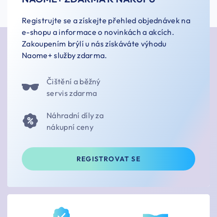
Registrujte se a získejte přehled objednávek na
e-shopu a informace o novinkách a akcích.
Zakoupením brýlí u nás získáváte výhodu
Naome+ služby zdarma.
Čištění a běžný
servis zdarma
Náhradní díly za
nákupní ceny
REGISTROVAT SE