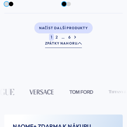
NAČÍST DALŠÍ PRODUKTY
1
2
…
6
ZPÁTKY NAHORU
NAOME+ ZDARMA K NÁKUPU