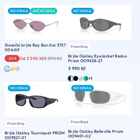
NOVINKA
AKČNÍ CENA
NOVINKA
Sluneční brýle Ray Ban Kai 3757
Prizm Grey
004/69
Brýle Oakley EyeJacket Redux
Od 2 590 Kč
3 390 Kč
-24 %
Prizm OO9438-27
3 990 Kč
+1
NOVINKA
NOVINKA
Prizm Black
Prizm Grey
Brýle Oakley Belleville Prizm
Brýle Oakley Tourniquet PRIZM
OO9491-02
OO9521-01