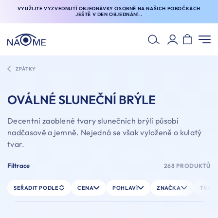
VYUŽIJTE VYZVEDNUTÍ OBJEDNÁVKY OSOBNĚ NA NAŠICH POBOČKÁCH
JEŠTĚ V DEN OBJEDNÁNÍ..
ZPÁTKY
OVÁLNÉ SLUNEČNÍ BRÝLE
Decentní zaoblené tvary slunečních brýlí působí
nadčasově a jemně. Nejedná se však vyloženě o kulatý
tvar.
Filtrace
268 PRODUKTŮ
SEŘADIT PODLE
CENA
POHLAVÍ
ZNAČKA
TVAR 