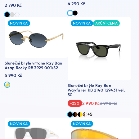
4 290 Kč
2 790 Kč
NOVINKA
NOVINKA
AKČNÍ CENA
Sluneční brýle vrtané Ray Ban
Asap Rocky RB 3929 001/S2
5 990 Kč
Sluneční brýle Ray Ban
Wayfarer RB 2140 129431 vel.
50
2 990 Kč
3 990 Kč
-25 %
+5
NOVINKA
NOVINKA