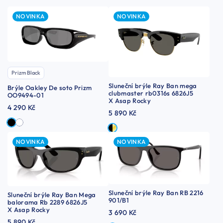
NOVINKA
NOVINKA
Prizm Black
Sluneční brýle Ray Ban mega
Brýle Oakley De soto Prizm
clubmaster rb0316s 6826J5
OO9494-01
X Asap Rocky
4 290 Kč
5 890 Kč
NOVINKA
NOVINKA
Sluneční brýle Ray Ban RB 2216
Sluneční brýle Ray Ban Mega
901/B1
balorama Rb 2289 6826J5
X Asap Rocky
3 690 Kč
5 890 Kč