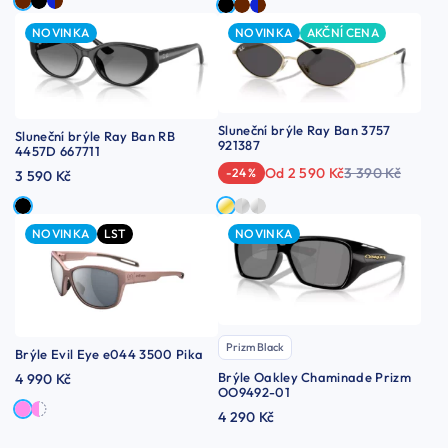
NOVINKA
NOVINKA
AKČNÍ CENA
Sluneční brýle Ray Ban 3757
Sluneční brýle Ray Ban RB
921387
4457D 667711
Od 2 590 Kč
3 390 Kč
-24 %
3 590 Kč
NOVINKA
LST
NOVINKA
Prizm Black
Brýle Evil Eye e044 3500 Pika
Brýle Oakley Chaminade Prizm
4 990 Kč
OO9492-01
4 290 Kč