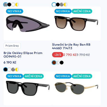
NOVINKA
NOVINKA
AKČNÍ CENA
Sluneční brýle Ray Ban RB
Prizm Grey
4466D 714/13
Brýle Oakley Ellipse Prizm
2 790 Kč
3 790 Kč
-26 %
OO9490-01
6 190 Kč
NOVINKA
AKČNÍ CENA
NOVINKA
AKČNÍ CENA