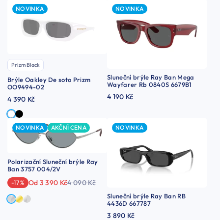
NOVINKA
NOVINKA
Prizm Black
Sluneční brýle Ray Ban Mega
Brýle Oakley De soto Prizm
Wayfarer Rb 0840S 6679B1
OO9494-02
4 190 Kč
4 390 Kč
NOVINKA
AKČNÍ CENA
NOVINKA
Polarizační Sluneční brýle Ray
Ban 3757 004/2V
Od 3 390 Kč
4 090 Kč
-17 %
Sluneční brýle Ray Ban RB
4436D 667787
3 890 Kč