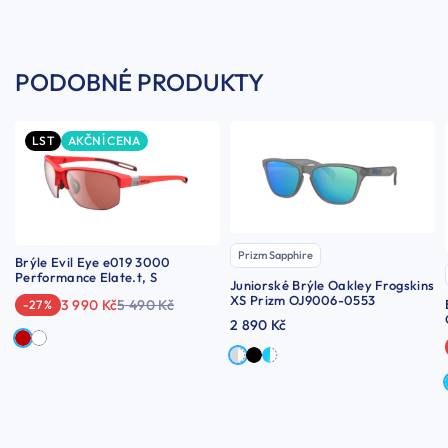
PODOBNÉ PRODUKTY
LST
AKČNÍ CENA
Prizm Sapphire
Brýle Evil Eye e019 3000
Performance Elate.t, S
Juniorské Brýle Oakley Frogskins
XS Prizm OJ9006-0553
3 990 Kč
5 490 Kč
-27 %
2 890 Kč