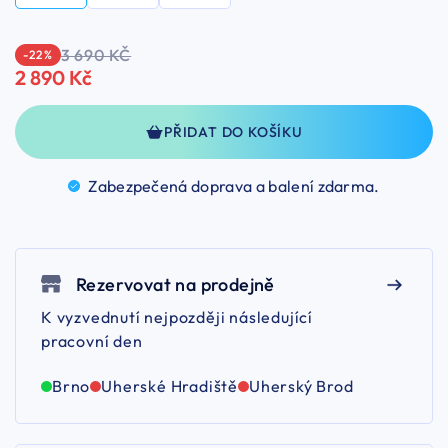
3 690 KČ
-22 %
2 890 Kč
PŘIDAT DO KOŠÍKU
Zabezpečená doprava a balení
zdarma.
Rezervovat na prodejně
K vyzvednutí nejpozději následující
pracovní den
Brno
Uherské Hradiště
Uherský Brod