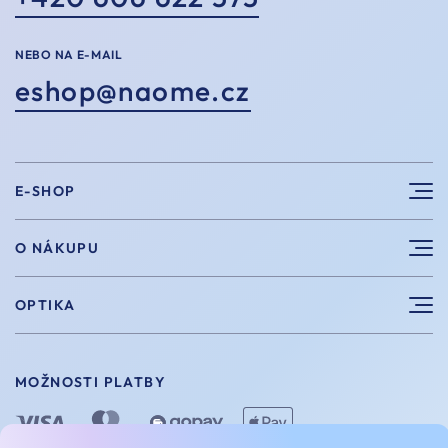
NEBO NA E-MAIL
eshop@naome.cz
E-SHOP
Sluneční brýle
O NÁKUPU
Sportovní brýle
Výhody nákupu u nás
OPTIKA
Brýle na počítač
Velikosti
Měření zraku
Vintage brýle
Vrácení a výměna
MOŽNOSTI PLATBY
Aplikace kontaktních čoček
Doplňky
Doprava a platba
Dioptrické brýle