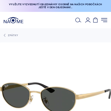
VYUŽIJTE VYZVEDNUTÍ OBJEDNÁVKY OSOBNĚ NA NAŠICH POBOČKÁCH
JEŠTĚ V DEN OBJEDNÁNÍ..
ZPÁTKY