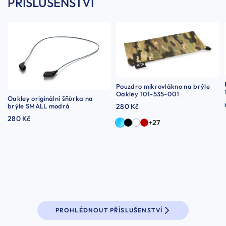
PŘÍSLUŠENSTVÍ
Pouzdro mikrovlákno na brýle
Oakley 101-535-001
Oakley originální šňůrka na
brýle SMALL modrá
280 Kč
280 Kč
+27
PROHLÉDNOUT PŘÍSLUŠENSTVÍ