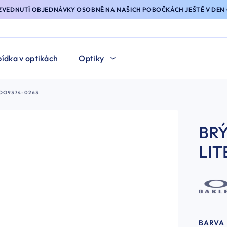
YZVEDNUTÍ OBJEDNÁVKY OSOBNĚ NA NAŠICH POBOČKÁCH JEŠTĚ V DEN 
ídka v optikách
Optiky
 OO9374-0263
BR
LIT
BARVA