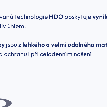
vaná technologie
HDO
poskytuje
vynik
liv úhlem.
ky
jsou
z lehkého a velmi odolného ma
a ochranu i při celodenním nošení