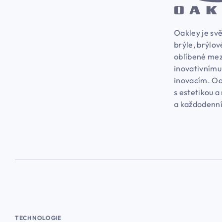
Oakley je svě
brýle, brýlov
oblíbené mez
inovativnímu
inovacím. Oa
s estetikou a
a každodenní
TECHNOLOGIE