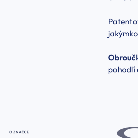
Patento
jakýmko
Obrouč
pohodlí 
O ZNAČCE