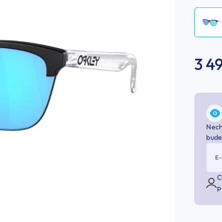
3 4
Nech
bude
E
C
p