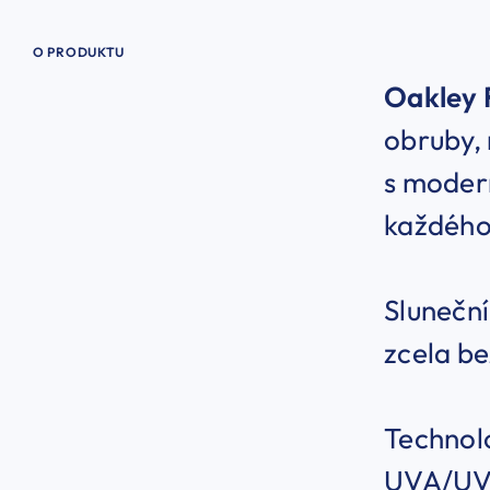
O PRODUKTU
Oakley 
obruby, 
s modern
každého
Slunečn
zcela be
Technolo
UVA/UVB