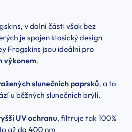
kins, v dolní části však bez
terých je spojen klasický design
 Frogskins jsou ideální pro
ím výkonem
.
dražených slunečních paprsků
, a to
zí u běžných slunečních brýlí.
vyšší UV ochranu
, filtruje tak 100%
to až do 400 nm