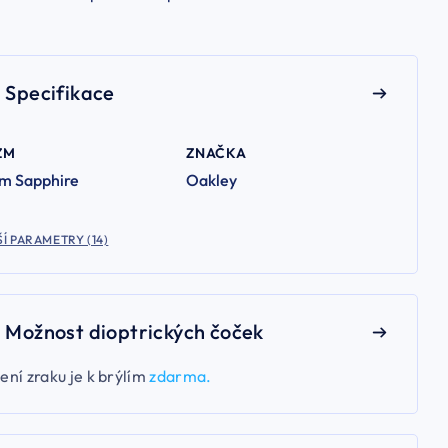
Specifikace
ZM
ZNAČKA
zm Sapphire
Oakley
Í PARAMETRY (14)
Možnost dioptrických čoček
ení zraku je k brýlím
zdarma.