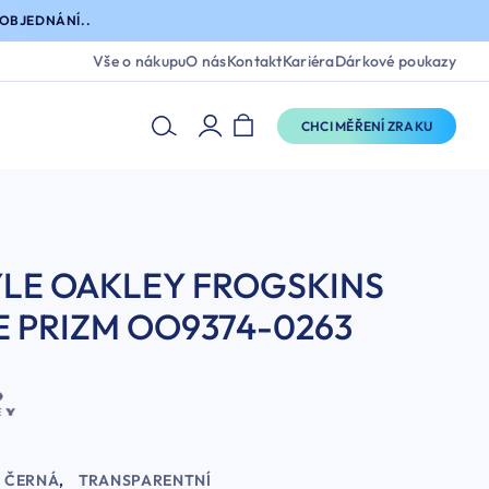
OBJEDNÁNÍ..
Vše o nákupu
O nás
Kontakt
Kariéra
Dárkové poukazy
CHCI MĚŘENÍ ZRAKU
ÝLE OAKLEY FROGSKINS
E PRIZM OO9374-0263
ČERNÁ
,
TRANSPARENTNÍ