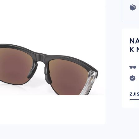
N
K 
ZJI