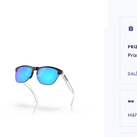
PRI
Pri
DALŠ
Měř