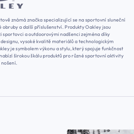
tově známá značka specializující se na sportovní sluneční
é obruby a další příslušenství. Produkty Oakley jsou
i sportovci a outdoorovými nadšenci zejména díky
 designu, vysoké kvalitě materiálů a technologickým
kley je symbolem výkonu a stylu, který spojuje funkčnost
 nabízí širokou škálu produktů pro různé sportovní aktivity
 nošení.