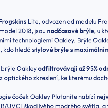
Frogskins
Lite, odvozen od modelu Frogs
model 2018, jsou
nadčasové brýle
, u k
ími technologiemi Oakley. Brýle Oakley
, kdo hledá
stylové brýle s maximáln
í brýle Oakley
odfiltrovávají až 95% o
z optického zkreslení, ke kterému dochá
gie čoček Oakley Plutonite nabízí
nej
/UVC i škodlivého modrého světla, a 