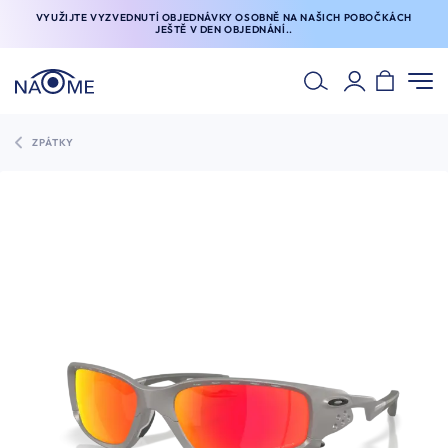
VYUŽIJTE VYZVEDNUTÍ OBJEDNÁVKY OSOBNĚ NA NAŠICH POBOČKÁCH
JEŠTĚ V DEN OBJEDNÁNÍ..
ZPÁTKY