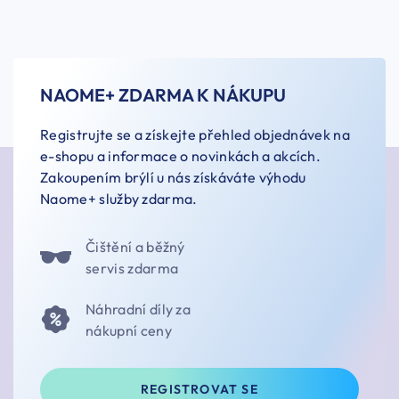
NAOME+ ZDARMA K NÁKUPU
Registrujte se a získejte přehled objednávek na
e-shopu a informace o novinkách a akcích.
Zakoupením brýlí u nás získáváte výhodu
Naome+ služby zdarma.
Čištění a běžný
servis zdarma
Náhradní díly za
nákupní ceny
REGISTROVAT SE