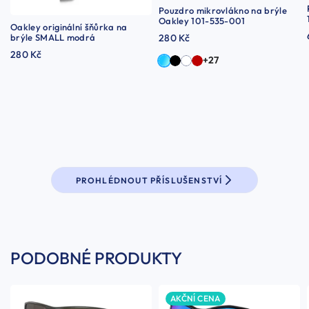
Pouzdro mikrovlákno na brýle
Oakley 101-535-001
Oakley originální šňůrka na
brýle SMALL modrá
280 Kč
280 Kč
+27
PROHLÉDNOUT PŘÍSLUŠENSTVÍ
PODOBNÉ PRODUKTY
AKČNÍ CENA