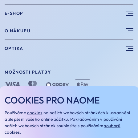
E-SHOP
Sluneční brýle
O NÁKUPU
Sportovní brýle
Výhody nákupu u nás
OPTIKA
Brýle na počítač
Velikosti
Měření zraku
Vintage brýle
Vrácení a výměna
MOŽNOSTI PLATBY
Aplikace kontaktních čoček
Doplňky
Doprava a platba
Dioptrické brýle
Dárkové poukazy
COOKIES PRO NAOME
Naome+
O nás
MOŽNOSTI DOPRAVY
Používáme
cookies
na našich webových stránkách k usnadnění
Naše optiky
a zlepšení vašeho online zážitku. Pokračováním v používání
našich webových stránek souhlasíte s používáním
souborů
Kariera
cookies
.