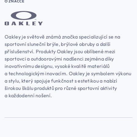
O ZNAČCE
Oakley je světově známá značka specializující se na
sportovní sluneční brýle, brýlové obruby a další
příslušenství. Produkty Oakley jsou oblíbené mezi
sportovci a outdoorovými nadšenci zejména díky
inovativnímu designu, vysoké kvalitě materiálů
a technologickým inovacím. Oakley je symbolem výkonu
a stylu, který spojuje funkčnost s estetikou a nabízí
širokou škálu produktů pro různé sportovní aktivity
a každodenní nošení.