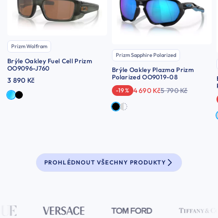
Prizm Wolfram
Prizm Sapphire Polarized
Brýle Oakley Fuel Cell Prizm
OO9096-J760
Brýle Oakley Plazma Prizm
Polarized OO9019-08
3 890 Kč
4 690 Kč
5 790 Kč
-19 %
PROHLÉDNOUT VŠECHNY PRODUKTY