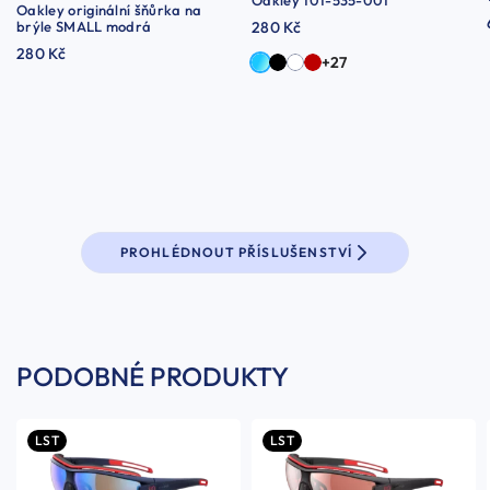
Oakley originální šňůrka na
brýle SMALL modrá
280 Kč
280 Kč
+27
PROHLÉDNOUT PŘÍSLUŠENSTVÍ
PODOBNÉ PRODUKTY
LST
LST