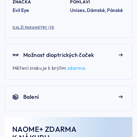
ZNAČKA
POHLAVÍ
Evil Eye
Unisex, Dámské, Pánské
DALŠÍ PARAMETRY (13)
Možnost dioptrických čoček
Měření zraku je k brýlím
zdarma.
Balení
NAOME+ ZDARMA