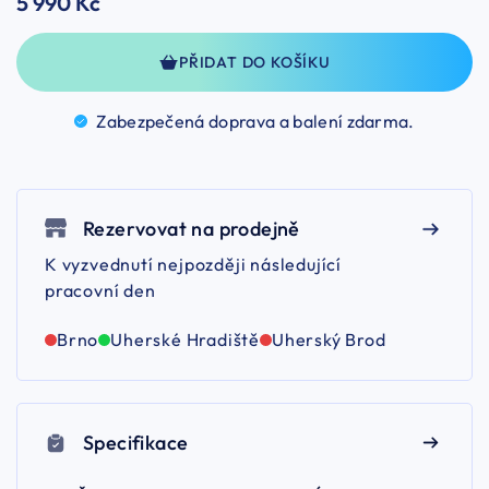
5 990 Kč
PŘIDAT DO KOŠÍKU
Zabezpečená doprava a balení
zdarma.
Rezervovat na prodejně
K vyzvednutí nejpozději následující
pracovní den
Brno
Uherské Hradiště
Uherský Brod
Specifikace