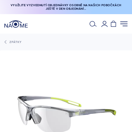
VYUŽIJTE VYZVEDNUTÍ OBJEDNÁVKY OSOBNĚ NA NAŠICH POBOČKÁCH
JEŠTĚ V DEN OBJEDNÁNÍ..
ZPÁTKY