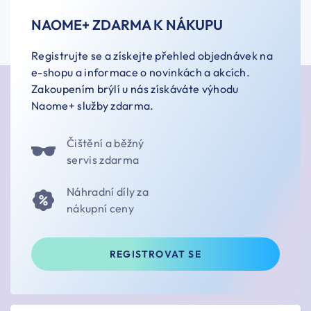
NAOME+ ZDARMA K NÁKUPU
Registrujte se a získejte přehled objednávek na
e-shopu a informace o novinkách a akcích.
Zakoupením brýlí u nás získáváte výhodu
Naome+ služby zdarma.
Čištění a běžný
servis zdarma
Náhradní díly za
nákupní ceny
REGISTROVAT SE