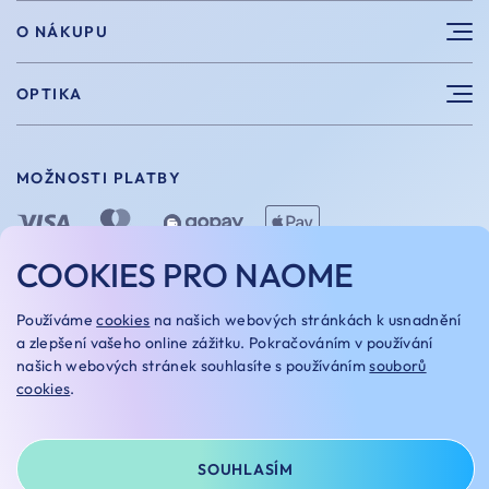
Sluneční brýle
O NÁKUPU
Sportovní brýle
Výhody nákupu u nás
OPTIKA
Brýle na počítač
Velikosti
Měření zraku
Vintage brýle
Vrácení a výměna
MOŽNOSTI PLATBY
Aplikace kontaktních čoček
Doplňky
Doprava a platba
Dioptrické brýle
Dárkové poukazy
COOKIES PRO NAOME
Naome+
O nás
MOŽNOSTI DOPRAVY
Používáme
cookies
na našich webových stránkách k usnadnění
Naše optiky
a zlepšení vašeho online zážitku. Pokračováním v používání
našich webových stránek souhlasíte s používáním
souborů
Kariera
cookies
.
Oakley Custom
OBCHODNÍ PODMÍNKY
REKLAMAČNÍ ŘÁD
NASTAVENÍ COOKIES
GDPR
SOUHLASÍM