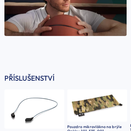
PŘÍSLUŠENSTVÍ
Pouzdro mikrovlákno na brýle
Oakley 101-535-001