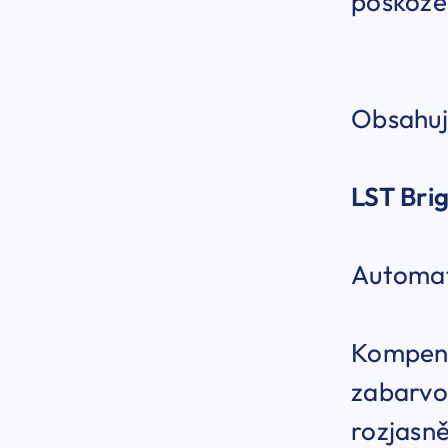
poškoze
Obsahuj
LST
Brig
Automat
Kompenz
zabarvo
rozjasn