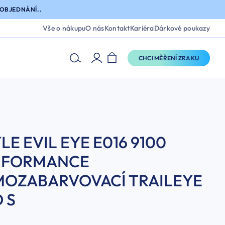
OBJEDNÁNÍ..
Vše o nákupu
O nás
Kontakt
Kariéra
Dárkové poukazy
CHCI MĚŘENÍ ZRAKU
LE EVIL EYE E016 9100
RFORMANCE
MOZABARVOVACÍ TRAILEYE
 S