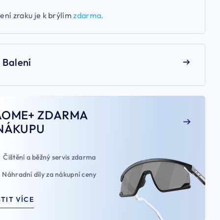
ení zraku je k brýlím
zdarma.
Balení
AOME+ ZDARMA
NÁKUPU
Čištění a běžný servis zdarma
Náhradní díly za nákupní ceny
STIT VÍCE