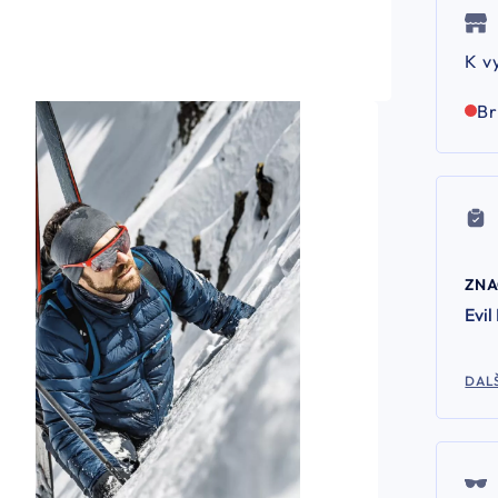
K v
B
ZN
Evil
DALŠ