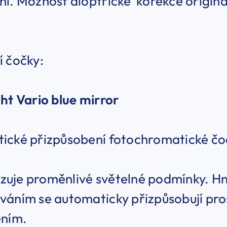
ní. Možnost dioptrické korekce origin
í čočky:
ht Vario blue mirror
ické přizpůsobení fotochromatické čo
uje proměnlivé světelné podmínky. Hn
váním se automaticky přizpůsobují pr
ěním.