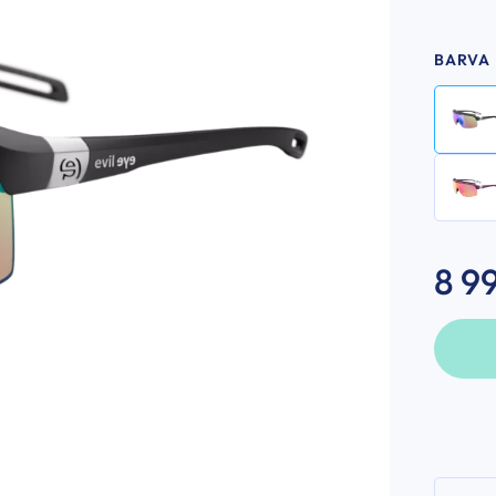
BARVA
8 9