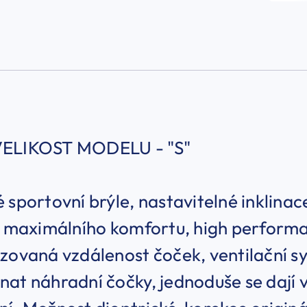
VELIKOST MODELU - "S"
 sportovní brýle, nastavitelné inklinac
ní maximálního komfortu, high perform
zovaná vzdálenost čoček, ventilační s
at náhradní čočky, jednoduše se dají vy