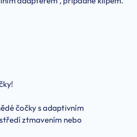
álním adapterem , případně klipem.
čky!
ědé čočky s adaptivním
ostředí ztmavením nebo