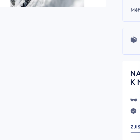
Měř
N
K 
ZJI