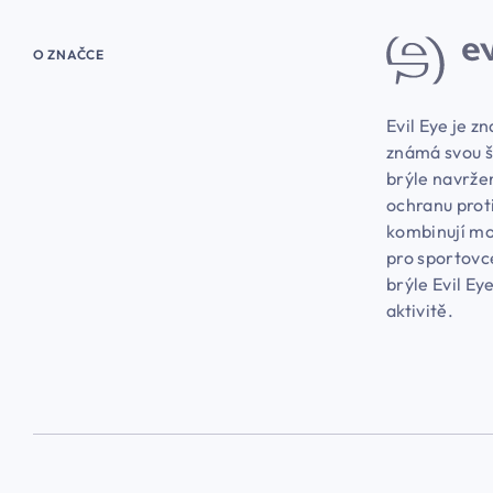
O ZNAČCE
Evil Eye je zn
známá svou š
brýle navržen
ochranu prot
kombinují mod
pro sportovc
brýle Evil Ey
aktivitě.