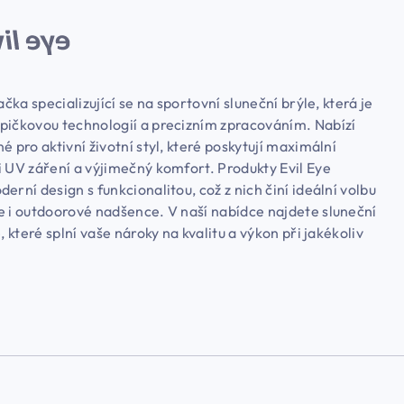
ačka specializující se na sportovní sluneční brýle, která je
pičkovou technologií a precizním zpracováním. Nabízí
é pro aktivní životní styl, které poskytují maximální
i UV záření a výjimečný komfort. Produkty Evil Eye
erní design s funkcionalitou, což z nich činí ideální volbu
e i outdoorové nadšence. V naší nabídce najdete sluneční
e, které splní vaše nároky na kvalitu a výkon při jakékoliv