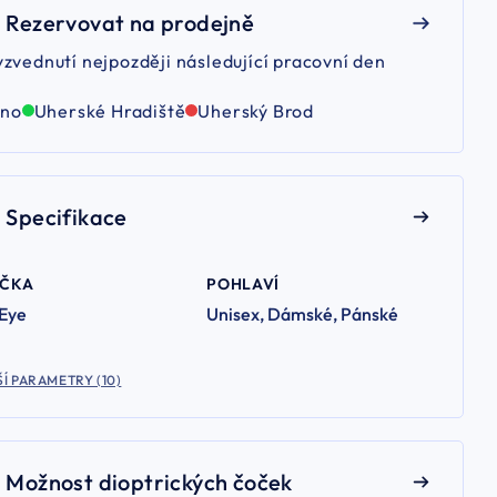
Rezervovat na prodejně
yzvednutí nejpozději následující pracovní den
rno
Uherské Hradiště
Uherský Brod
Specifikace
AČKA
POHLAVÍ
 Eye
Unisex, Dámské, Pánské
Í PARAMETRY (10)
Možnost dioptrických čoček