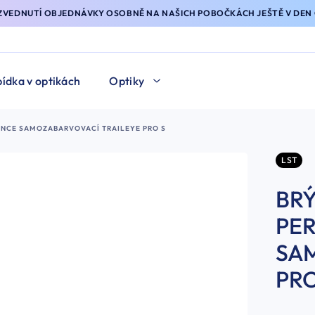
YZVEDNUTÍ OBJEDNÁVKY OSOBNĚ NA NAŠICH POBOČKÁCH JEŠTĚ V DEN 
ídka v optikách
Optiky
MANCE SAMOZABARVOVACÍ TRAILEYE PRO S
LST
BRÝ
PE
SA
PRO