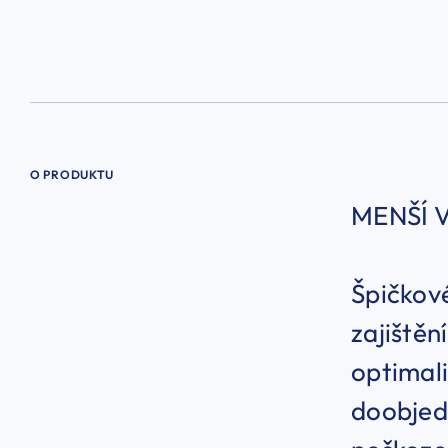
O PRODUKTU
MENŠÍ 
Špičkové
zajiště
optimali
doobjedn