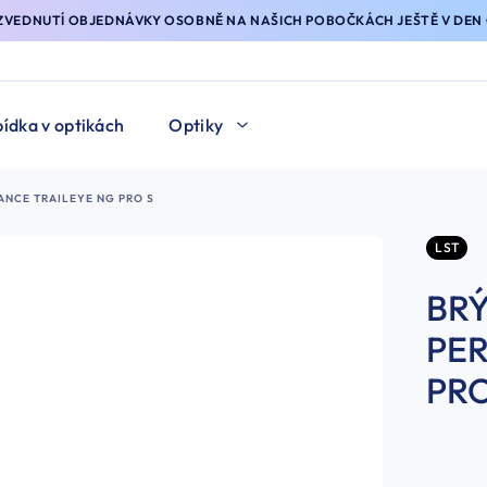
YZVEDNUTÍ OBJEDNÁVKY OSOBNĚ NA NAŠICH POBOČKÁCH JEŠTĚ V DEN 
ídka v optikách
Optiky
ANCE TRAILEYE NG PRO S
LST
BRÝ
PE
PRO