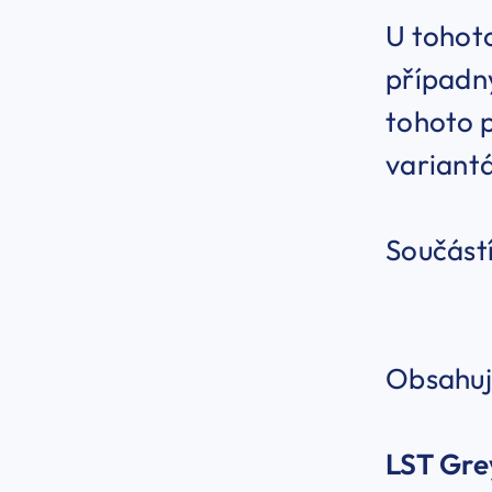
U tohoto
případný
tohoto p
variant
Součástí
Obsahuj
LST
Grey