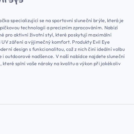
ačka specializující se na sportovní sluneční brýle, která je
pičkovou technologií a precizním zpracováním. Nabízí
é pro aktivní životní styl, které poskytují maximální
i UV záření a výjimečný komfort. Produkty Evil Eye
erní design s funkcionalitou, což z nich činí ideální volbu
e i outdoorové nadšence. V naší nabídce najdete sluneční
e, které splní vaše nároky na kvalitu a výkon při jakékoliv