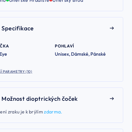
Specifikace
AČKA
POHLAVÍ
 Eye
Unisex, Dámské, Pánské
Í PARAMETRY (10)
Možnost dioptrických čoček
ení zraku je k brýlím
zdarma.