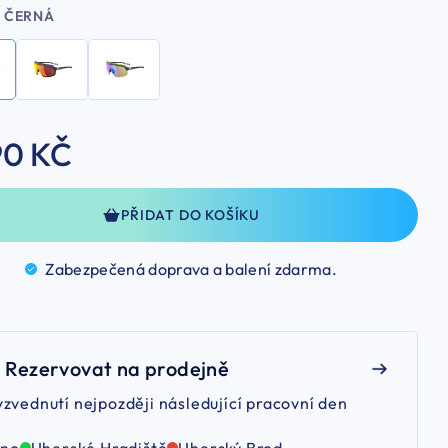
ČERNÁ
90 KČ
PŘIDAT DO KOŠÍKU
Zabezpečená doprava a balení
zdarma.
Rezervovat na prodejně
yzvednutí nejpozději následující pracovní den
rno
Uherské Hradiště
Uherský Brod