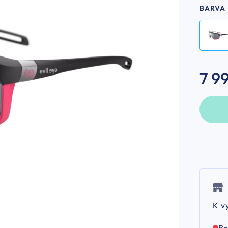
BARVA
7 9
K v
B