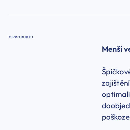
O PRODUKTU
​Menší v
Špičkové
zajiště
optimali
doobjedn
poškozen