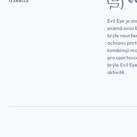
O ZNAČCE
Evil Eye je zn
známá svou š
brýle navržen
ochranu prot
kombinují mod
pro sportovc
brýle Evil Ey
aktivitě.