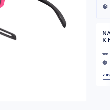
N
K 
ZJI