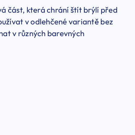
část, která chrání štít brýlí před
oužívat v odlehčené variantě bez
dnat v různých barevných