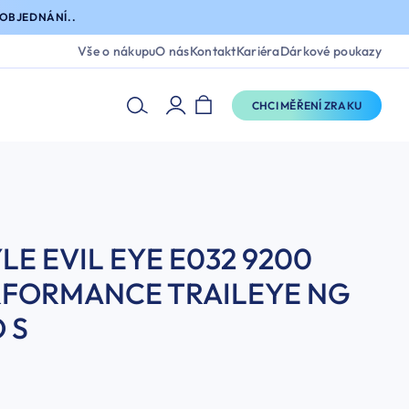
OBJEDNÁNÍ..
Vše o nákupu
O nás
Kontakt
Kariéra
Dárkové poukazy
CHCI MĚŘENÍ ZRAKU
LE EVIL EYE E032 9200
RFORMANCE TRAILEYE NG
 S