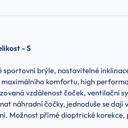
elikost - S
 sportovní brýle, nastavitelné inklinac
ní maximálního komfortu, high perform
zovaná vzdálenost čoček, ventilační s
at náhradní čočky, jednoduše se dají vy
í. Možnost přímé dioptrické korekce, 