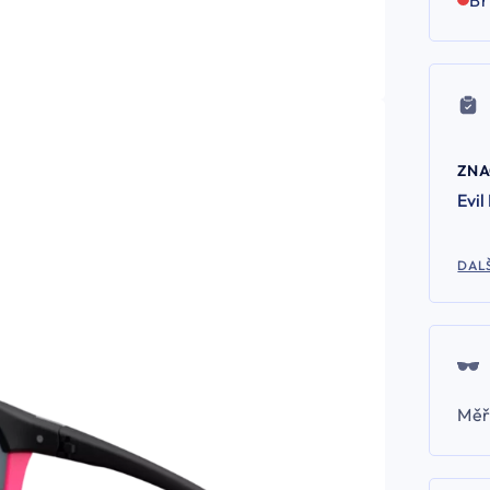
ZN
Evil
DALŠ
Měř