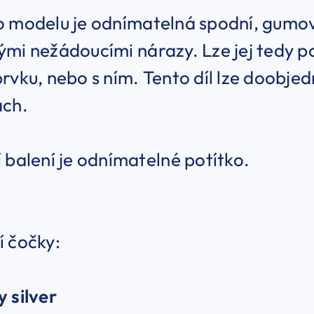
 modelu je odnímatelná spodní, gumová 
mi nežádoucími nárazy. Lze jej tedy p
rvku, nebo s ním. Tento díl lze doobje
ách.
 balení je odnímatelné potítko.
í čočky:
 silver