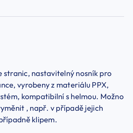
e stranic, nastavitelný nosník pro
ance, vyrobeny z materiálu PPX,
ystém, kompatibilní s helmou. Možno
měnit , např. v případě jejich
případně klipem.