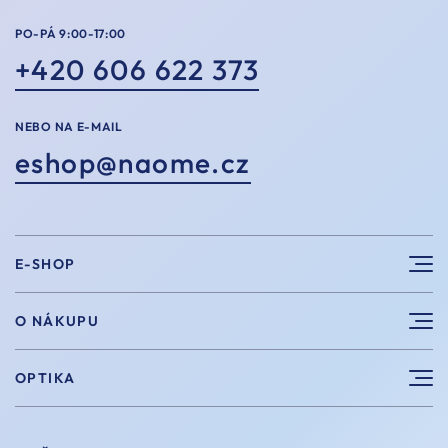
PO-PÁ 9:00-17:00
+420 606 622 373
NEBO NA E-MAIL
eshop@naome.cz
E-SHOP
Sluneční brýle
O NÁKUPU
Sportovní brýle
Výhody nákupu u nás
OPTIKA
Brýle na počítač
Velikosti
Měření zraku
Vintage brýle