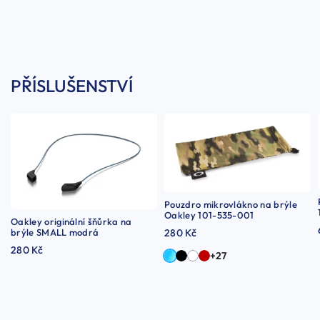
PŘÍSLUŠENSTVÍ
Pouzdro mikrovlákno na brýle
Oakley 101-535-001
Oakley originální šňůrka na
brýle SMALL modrá
280 Kč
280 Kč
+27