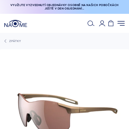
VYUŽIJTE VYZVEDNUTÍ OBJEDNÁVKY OSOBNĚ NA NAŠICH POBOČKÁCH
JEŠTĚ V DEN OBJEDNÁNÍ..
ZPÁTKY