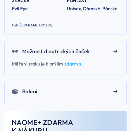
ZNAČKA
POHLAVÍ
Evil Eye
Unisex, Dámské, Pánské
DALŠÍ PARAMETRY (10)
Možnost dioptrických čoček
Měření zraku je k brýlím
zdarma.
Balení
NAOME+ ZDARMA
K NÁKUPU