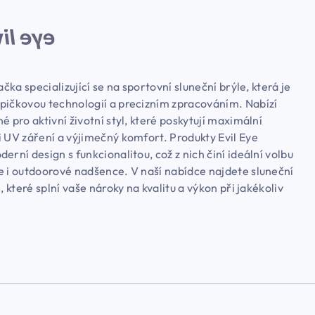
ačka specializující se na sportovní sluneční brýle, která je
pičkovou technologií a precizním zpracováním. Nabízí
é pro aktivní životní styl, které poskytují maximální
i UV záření a výjimečný komfort. Produkty Evil Eye
erní design s funkcionalitou, což z nich činí ideální volbu
e i outdoorové nadšence. V naší nabídce najdete sluneční
e, které splní vaše nároky na kvalitu a výkon při jakékoliv