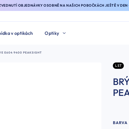
YZVEDNUTÍ OBJEDNÁVKY OSOBNĚ NA NAŠICH POBOČKÁCH JEŠTĚ V DEN 
ídka v optikách
Optiky
EYE E604 9400 PEAKSIGHT
LST
BRÝ
PE
BARVA