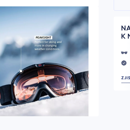
N
K 
ZJI