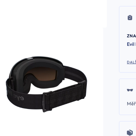
ZN
Evil
DALŠ
Měř