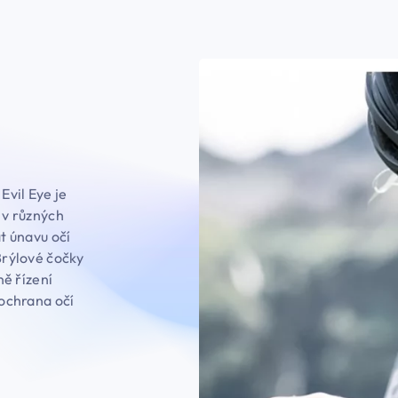
Evil Eye je
i v různých
t únavu očí
 Brýlové čočky
ně řízení
 ochrana očí