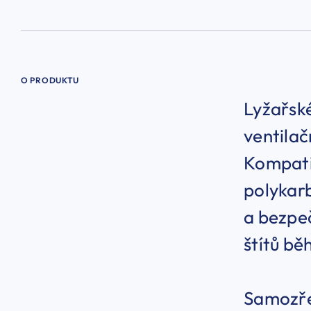
O PRODUKTU
Lyžařské
ventilač
Kompatib
polykar
a bezpeč
štítů bě
Samozřej