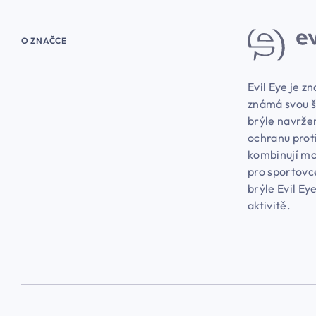
O ZNAČCE
Evil Eye je zn
známá svou š
brýle navržen
ochranu prot
kombinují mod
pro sportovc
brýle Evil Ey
aktivitě.