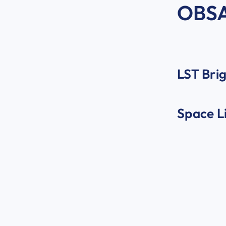
OBSA
LST Brig
Space Li