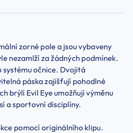
imální zorné pole a jsou vybaveny
rýle nezamlží za žádných podmínek.
 systému očnice. Dvojitá
elná páska zajišťují pohodlné
h brýlí Evil Eye umožňují výměnu
í a sportovní disciplíny.
kce pomocí originálního klipu.