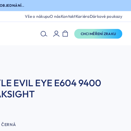
OBJEDNÁNÍ..
Vše o nákupu
O nás
Kontakt
Kariéra
Dárkové poukazy
CHCI MĚŘENÍ ZRAKU
LE EVIL EYE E604 9400
AKSIGHT
ČERNÁ