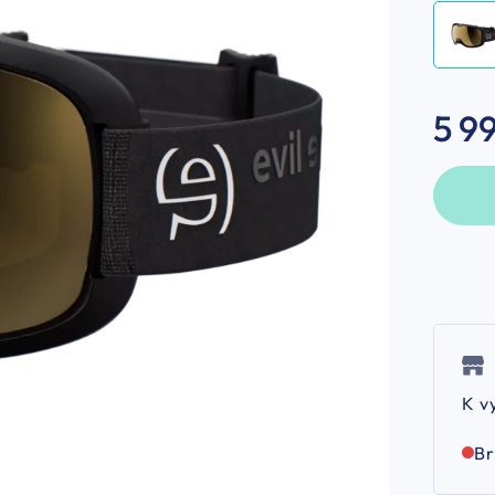
5 9
K v
B