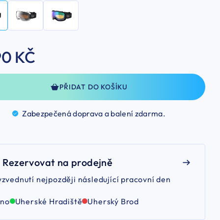
90 KČ
PŘIDAT DO KOŠÍKU
Zabezpečená doprava a balení
zdarma.
Rezervovat na prodejně
yzvednutí nejpozději následující pracovní den
rno
Uherské Hradiště
Uherský Brod