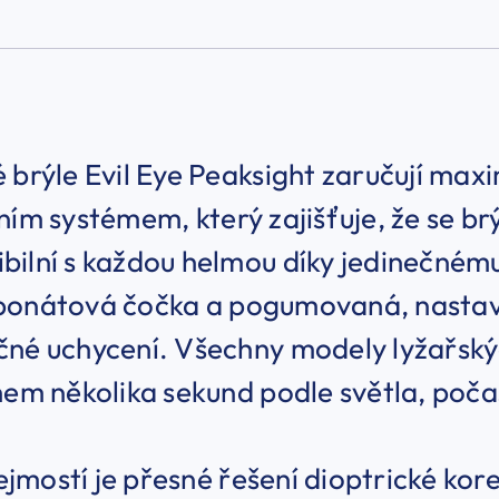
 brýle Evil Eye Peaksight zaručují max
ním systémem, který zajišťuje, že se b
ilní s každou helmou díky jedinečnému
bonátová čočka a pogumovaná, nastavit
né uchycení. Všechny modely lyžařskýc
hem několika sekund podle světla, počas
mostí je přesné řešení dioptrické kore