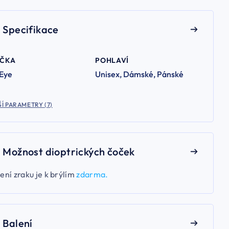
Specifikace
AČKA
POHLAVÍ
 Eye
Unisex, Dámské, Pánské
Í PARAMETRY (7)
Možnost dioptrických čoček
ení zraku je k brýlím
zdarma.
Balení