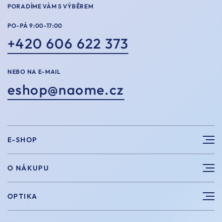
PORADÍME VÁM S VÝBĚREM
PO-PÁ 9:00-17:00
+420 606 622 373
NEBO NA E-MAIL
eshop@naome.cz
E-SHOP
Sluneční brýle
O NÁKUPU
Sportovní brýle
Výhody nákupu u nás
OPTIKA
Brýle na počítač
Velikosti
Měření zraku