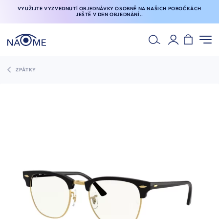
VYUŽIJTE VYZVEDNUTÍ OBJEDNÁVKY OSOBNĚ NA NAŠICH POBOČKÁCH
JEŠTĚ V DEN OBJEDNÁNÍ..
ZPÁTKY