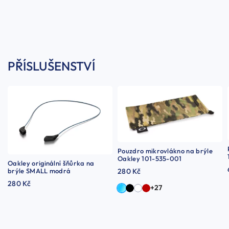
PŘÍSLUŠENSTVÍ
Pouzdro mikrovlákno na brýle
Oakley 101-535-001
Oakley originální šňůrka na
brýle SMALL modrá
280 Kč
280 Kč
+27