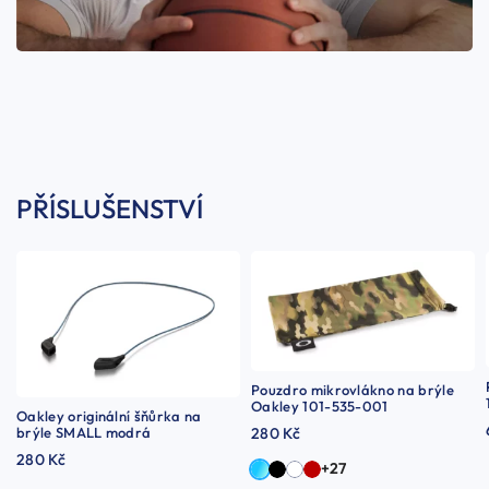
PŘÍSLUŠENSTVÍ
Pouzdro mikrovlákno na brýle
Oakley 101-535-001
Oakley originální šňůrka na
brýle SMALL modrá
280 Kč
280 Kč
+27