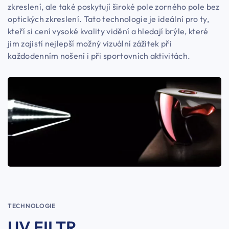
zkreslení, ale také poskytují široké pole zorného pole bez
optických zkreslení. Tato technologie je ideální pro ty,
kteří si cení vysoké kvality vidění a hledají brýle, které
jim zajistí nejlepší možný vizuální zážitek při
každodenním nošení i při sportovních aktivitách.
TECHNOLOGIE
UV FILTR