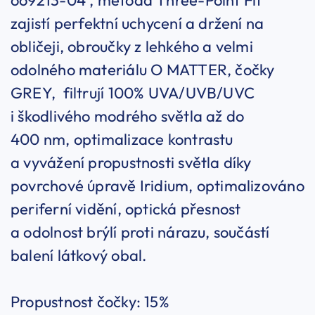
oo9213-04 , metoda Three-Point Fit
zajistí perfektní uchycení a držení na
obličeji, obroučky z lehkého a velmi
odolného materiálu O MATTER, čočky
GREY, filtrují 100% UVA/UVB/UVC
i škodlivého modrého světla až do
400 nm, optimalizace kontrastu
a vyvážení propustnosti světla díky
povrchové úpravě Iridium, optimalizováno
periferní vidění, optická přesnost
a odolnost brýlí proti nárazu, součástí
balení látkový obal.
Propustnost čočky: 15%