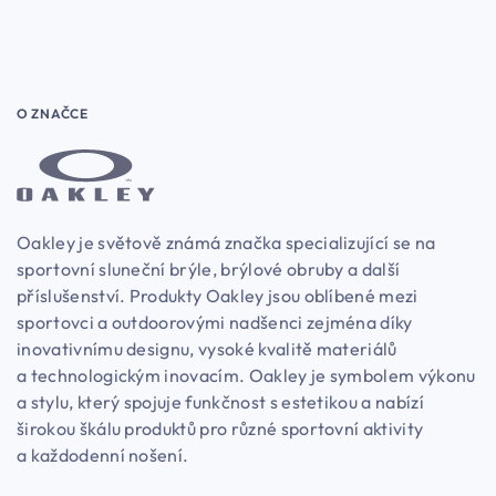
O ZNAČCE
Oakley je světově známá značka specializující se na
sportovní sluneční brýle, brýlové obruby a další
příslušenství. Produkty Oakley jsou oblíbené mezi
sportovci a outdoorovými nadšenci zejména díky
inovativnímu designu, vysoké kvalitě materiálů
a technologickým inovacím. Oakley je symbolem výkonu
a stylu, který spojuje funkčnost s estetikou a nabízí
širokou škálu produktů pro různé sportovní aktivity
a každodenní nošení.