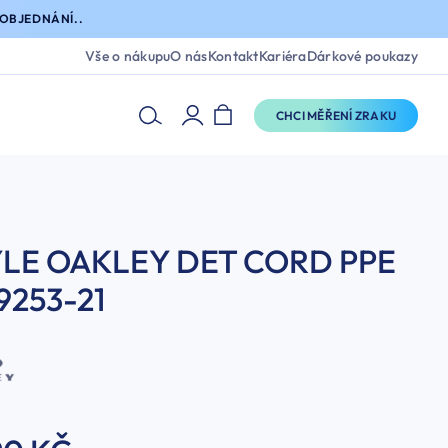
OBJEDNÁNÍ..
Vše o nákupu
O nás
Kontakt
Kariéra
Dárkové poukazy
CHCI MĚŘENÍ ZRAKU
LE OAKLEY DET CORD PPE
253-21