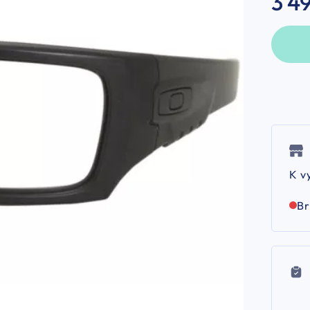
3 4
K v
B