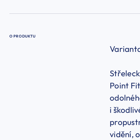
O PRODUKTU
Variant
Střelec
Point Fi
odolnéh
i škodli
propustn
vidění, 