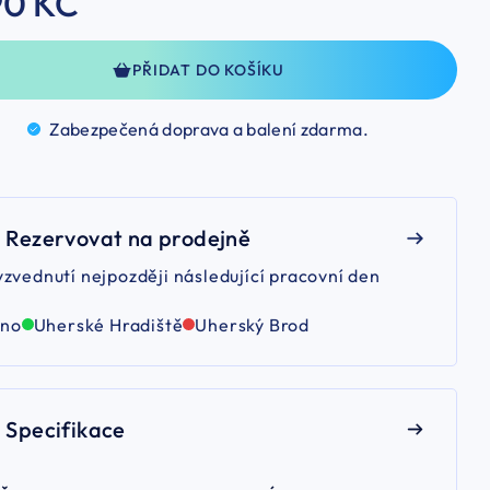
90 KČ
PŘIDAT DO KOŠÍKU
Zabezpečená doprava a balení
zdarma.
Rezervovat na prodejně
yzvednutí nejpozději následující pracovní den
rno
Uherské Hradiště
Uherský Brod
Specifikace