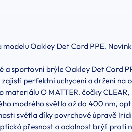
a modelu Oakley Det Cord PPE. Novink
ké a sportovní brýle Oakley Det Cord 
t zajistí perfektní uchycení a držení na 
o materiálu O MATTER, čočky CLEAR, 
vého modrého světla až do 400 nm, opt
osti světla díky povrchové úpravě Irid
optická přesnost a odolnost brýlí proti 