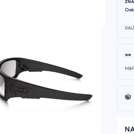
ZN
Oak
DALŠ
Měř
N