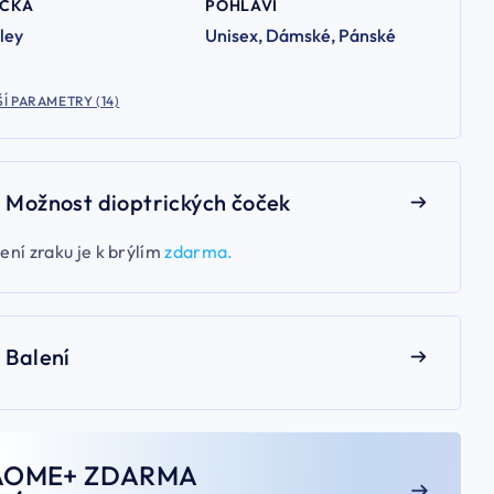
AČKA
POHLAVÍ
ley
Unisex, Dámské, Pánské
Í PARAMETRY (14)
Možnost dioptrických čoček
ení zraku je k brýlím
zdarma.
Balení
AOME+ ZDARMA