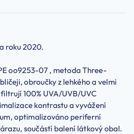
a roku 2020.
PPE oo9253-07 , metoda Three-
obličeji, obroučky z lehkého a velmi
filtrují 100% UVA/UVB/UVC
imalizace kontrastu a vyvážení
ium, optimalizováno periferní
nárazu, součástí balení látkový obal.