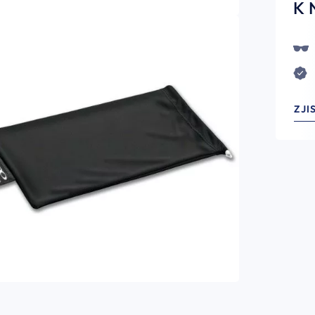
K 
ZJI