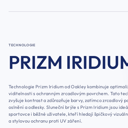
TECHNOLOGIE
PRIZM IRIDIU
Technologie Prizm Iridium od Oakley kombinuje optimali
viditelnosti s ochranným zrcadlovým povrchem. Tato te
zvyšuje kontrast a zdůrazňuje barvy, zatímco zrcadlový p
oslnění a odlesky. Sluneční brýle s Prizm Iridium jsou ideá
sportovce i běžné uživatele, kteří hledají špičkový vizuál
a stylovou ochranu proti UV záření.