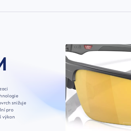
M
zaci
chnologie
ovrch snižuje
lní pro
ní výkon