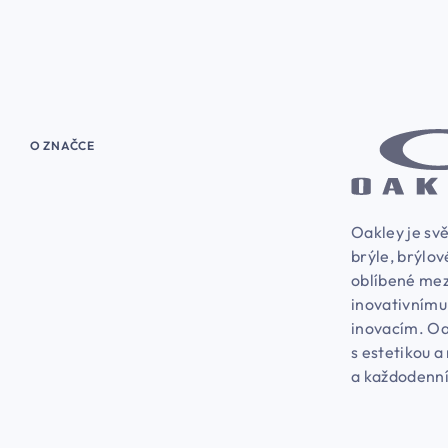
O ZNAČCE
Oakley je svě
brýle, brýlov
oblíbené mez
inovativnímu
inovacím. Oa
s estetikou a
a každodenní