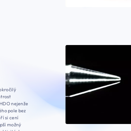
okročilý
strost
í HDO nejenže
ného pole bez
ří si cení
lepší možný