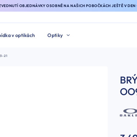
YZVEDNUTÍ OBJEDNÁVKY OSOBNĚ NA NAŠICH POBOČKÁCH JEŠTĚ V DEN 
ídka v optikách
Optiky
3-21
BRÝ
OO9