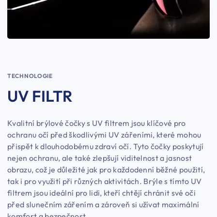
TECHNOLOGIE
UV FILTR
Kvalitní brýlové čočky s UV filtrem jsou klíčové pro
ochranu očí před škodlivými UV zářeními, které mohou
přispět k dlouhodobému zdraví očí. Tyto čočky poskytují
nejen ochranu, ale také zlepšují viditelnost a jasnost
obrazu, což je důležité jak pro každodenní běžné použití,
tak i pro využití při různých aktivitách. Brýle s tímto UV
filtrem jsou ideální pro lidi, kteří chtějí chránit své oči
před slunečním zářením a zároveň si užívat maximální
komfort a bezpečnost.