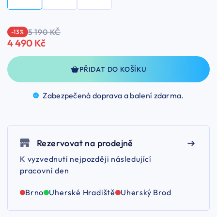
5 190 KČ
-13 %
4 490 Kč
PŘIDAT DO KOŠÍKU
Zabezpečená doprava a balení
zdarma.
Rezervovat na prodejně
K vyzvednutí nejpozději následující
pracovní den
Brno
Uherské Hradiště
Uherský Brod