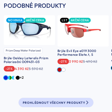
PODOBNÉ PRODUKTY
NOVINKA
AKČNÍ CENA
LST
AKČNÍ CENA
Brýle Evil Eye e019 3000
Prizm Deep Water Polarized
Performance Elate.t, S
Brýle Oakley Lateralis Prizm
3 990 Kč
5 490 Kč
-27 %
Polarizační OO9431-03
4 390 Kč
5 590 Kč
-21 %
+2
PROHLÉDNOUT VŠECHNY PRODUKTY