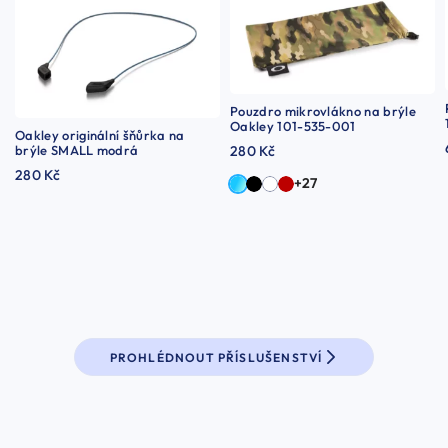
Pouzdro mikrovlákno na brýle
Oakley 101-535-001
Oakley originální šňůrka na
brýle SMALL modrá
280 Kč
280 Kč
+27
PROHLÉDNOUT PŘÍSLUŠENSTVÍ