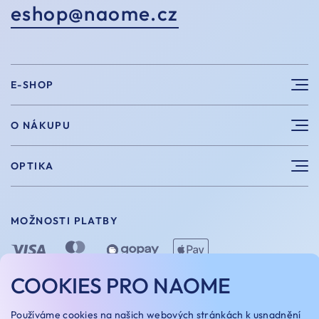
eshop@naome.cz
E-SHOP
Sluneční brýle
O NÁKUPU
Sportovní brýle
Výhody nákupu u nás
OPTIKA
Brýle na počítač
Velikosti
Měření zraku
Vintage brýle
Vrácení a výměna
MOŽNOSTI PLATBY
Aplikace kontaktních čoček
Doplňky
Doprava a platba
Dioptrické brýle
Dárkové poukazy
COOKIES PRO NAOME
Naome+
O nás
MOŽNOSTI DOPRAVY
Používáme
cookies
na našich webových stránkách k usnadnění