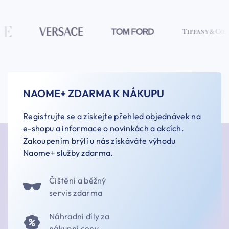
NAOME+ ZDARMA K NÁKUPU
Registrujte se a získejte přehled objednávek na
e-shopu a informace o novinkách a akcích.
Zakoupením brýlí u nás získáváte výhodu
Naome+ služby zdarma.
Čištění a běžný
servis zdarma
Náhradní díly za
nákupní ceny