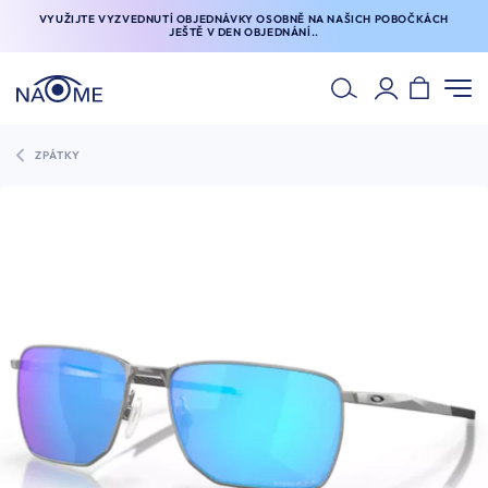
VYUŽIJTE VYZVEDNUTÍ OBJEDNÁVKY OSOBNĚ NA NAŠICH POBOČKÁCH
JEŠTĚ V DEN OBJEDNÁNÍ..
ZPÁTKY