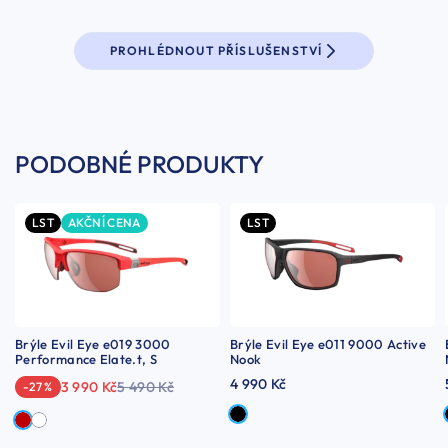
PROHLÉDNOUT PŘÍSLUŠENSTVÍ
PODOBNÉ PRODUKTY
LST
AKČNÍ CENA
LST
Brýle Evil Eye e019 3000
Brýle Evil Eye e011 9000 Active
Performance Elate.t, S
Nook
4 990 Kč
3 990 Kč
5 490 Kč
-27 %