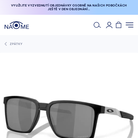
VYUŽIJTE VYZVEDNUTÍ OBJEDNÁVKY OSOBNĚ NA NAŠICH POBOČKÁCH
JEŠTĚ V DEN OBJEDNÁNÍ..
ZPÁTKY