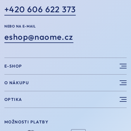
+420 606 622 373
NEBO NA E-MAIL
eshop@naome.cz
E-SHOP
Sluneční brýle
O NÁKUPU
Sportovní brýle
Výhody nákupu u nás
OPTIKA
Brýle na počítač
Velikosti
Měření zraku
Vintage brýle
Vrácení a výměna
MOŽNOSTI PLATBY
Aplikace kontaktních čoček