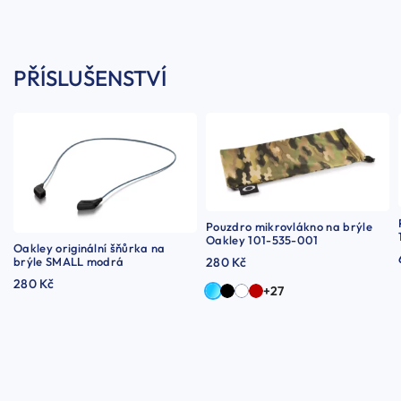
PŘÍSLUŠENSTVÍ
Pouzdro mikrovlákno na brýle
Oakley 101-535-001
Oakley originální šňůrka na
brýle SMALL modrá
280 Kč
280 Kč
+27