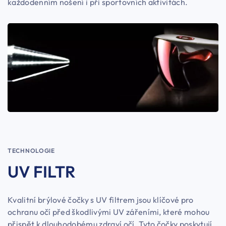
každodenním nošení i při sportovních aktivitách.
TECHNOLOGIE
UV FILTR
Kvalitní brýlové čočky s UV filtrem jsou klíčové pro
ochranu očí před škodlivými UV zářeními, které mohou
přispět k dlouhodobému zdraví očí. Tyto čočky poskytují