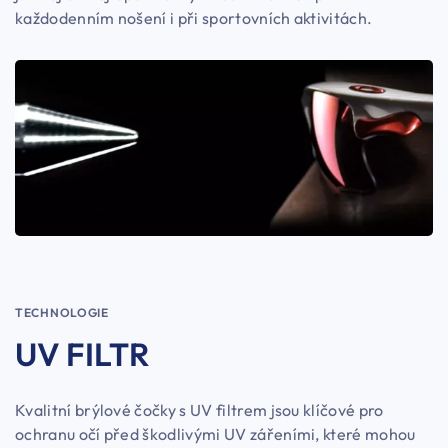
každodenním nošení i při sportovních aktivitách.
TECHNOLOGIE
UV FILTR
Kvalitní brýlové čočky s UV filtrem jsou klíčové pro
ochranu očí před škodlivými UV zářeními, které mohou