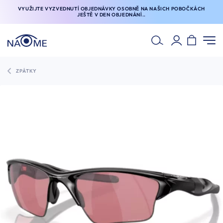
VYUŽIJTE VYZVEDNUTÍ OBJEDNÁVKY OSOBNĚ NA NAŠICH POBOČKÁCH
JEŠTĚ V DEN OBJEDNÁNÍ..
ZPÁTKY