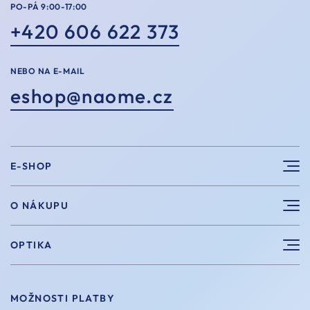
PO-PÁ 9:00-17:00
+420 606 622 373
NEBO NA E-MAIL
eshop@naome.cz
E-SHOP
Sluneční brýle
O NÁKUPU
Sportovní brýle
Výhody nákupu u nás
OPTIKA
Brýle na počítač
Velikosti
Měření zraku
Vintage brýle
Vrácení a výměna
MOŽNOSTI PLATBY
Aplikace kontaktních čoček