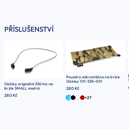
PŘÍSLUŠENSTVÍ
Pouzdro mikrovlákno na brýle
Oakley 101-535-001
Oakley originální šňůrka na
brýle SMALL modrá
280 Kč
280 Kč
+27