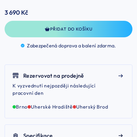
3 690 Kč
PŘIDAT DO KOŠÍKU
Zabezpečená doprava a balení
zdarma.
Rezervovat na prodejně
K vyzvednutí nejpozději následující
pracovní den
Brno
Uherské Hradiště
Uherský Brod
Specifikace