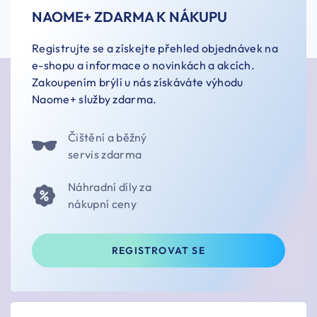
NAOME+ ZDARMA K NÁKUPU
Registrujte se a získejte přehled objednávek na
e-shopu a informace o novinkách a akcích.
Zakoupením brýlí u nás získáváte výhodu
Naome+ služby zdarma.
Čištění a běžný
servis zdarma
Náhradní díly za
nákupní ceny
REGISTROVAT SE