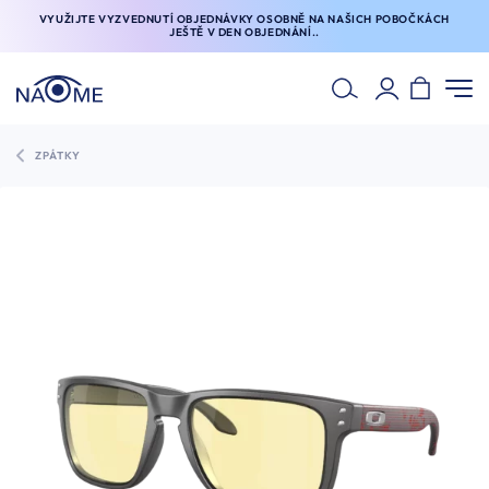
VYUŽIJTE VYZVEDNUTÍ OBJEDNÁVKY OSOBNĚ NA NAŠICH POBOČKÁCH
JEŠTĚ V DEN OBJEDNÁNÍ..
ZPÁTKY