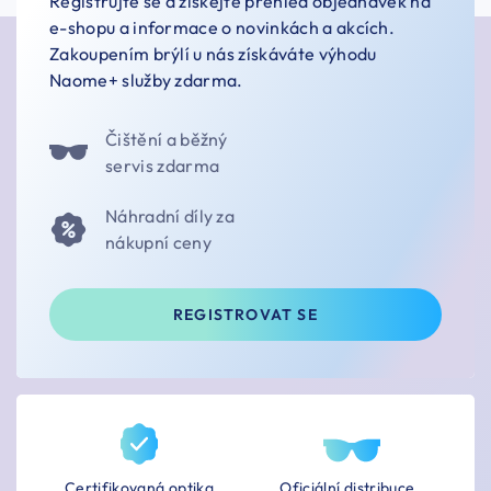
Registrujte se a získejte přehled objednávek na
e-shopu a informace o novinkách a akcích.
Zakoupením brýlí u nás získáváte výhodu
Naome+ služby zdarma.
Čištění a běžný
servis zdarma
Náhradní díly za
nákupní ceny
REGISTROVAT SE
Certifikovaná optika
Oficiální distribuce