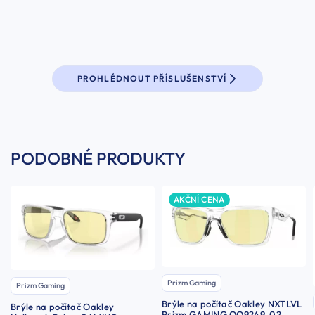
PROHLÉDNOUT PŘÍSLUŠENSTVÍ
PODOBNÉ PRODUKTY
AKČNÍ CENA
Prizm Gaming
Prizm Gaming
Brýle na počítač Oakley NXTLVL
Brýle na počítač Oakley
Prizm GAMING OO9249-02