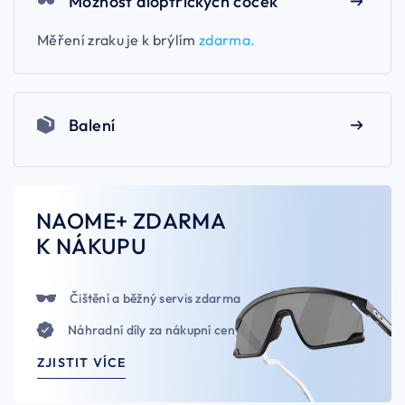
Možnost dioptrických čoček
Měření zraku je k brýlím
zdarma.
Balení
NAOME+ ZDARMA
K NÁKUPU
Čištění a běžný servis zdarma
Náhradní díly za nákupní ceny
ZJISTIT VÍCE