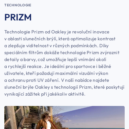
TECHNOLOGIE
PRIZM
Technologie Prizm od Oakley je revoluční inovace
v oblasti slunečních brýlí, která optimalizuje kontrast
a zlepšuje viditelnost v různých podmínkách. Díky
speciálním filtrům dokáže technologie Prizm zvýraznit
detaily a barvy, což umožňuje lepší vnímání okolí
a rychlejší reakce. Je ideální pro sportovce i běžné
uživatele, kteří požadují maximální vizuální výkon
a ochranu proti UV záření. V naší nabídce najdete
sluneční brýle Oakley s technologií Prizm, které poskytují
vynikající zážitek při jakékoliv aktivitě.