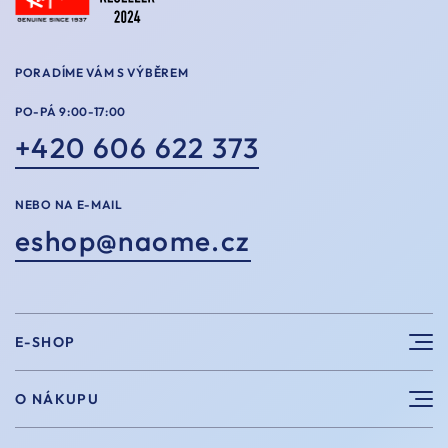
PORADÍME VÁM S VÝBĚREM
PO-PÁ 9:00-17:00
+420 606 622 373
NEBO NA E-MAIL
eshop@naome.cz
E-SHOP
Sluneční brýle
O NÁKUPU
Sportovní brýle
Výhody nákupu u nás