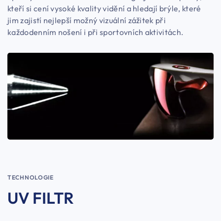
kteří si cení vysoké kvality vidění a hledají brýle, které
jim zajistí nejlepší možný vizuální zážitek při
každodenním nošení i při sportovních aktivitách.
TECHNOLOGIE
UV FILTR