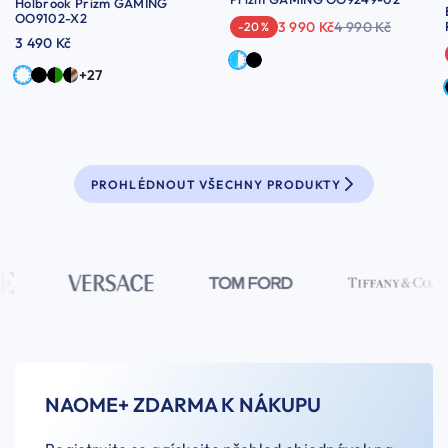
Holbrook Prizm GAMING
OO9102-X2
3 990 Kč
4 990 Kč
-20 %
3 490 Kč
+27
PROHLÉDNOUT VŠECHNY PRODUKTY
NAOME+ ZDARMA K NÁKUPU