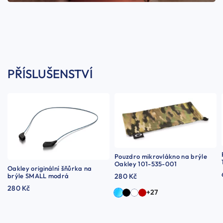
PŘÍSLUŠENSTVÍ
Pouzdro mikrovlákno na brýle
Oakley 101-535-001
Oakley originální šňůrka na
brýle SMALL modrá
280 Kč
280 Kč
+27