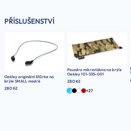
PŘÍSLUŠENSTVÍ
Pouzdro mikrovlákno na brýle
Oakley 101-535-001
Oakley originální šňůrka na
brýle SMALL modrá
280 Kč
280 Kč
+27