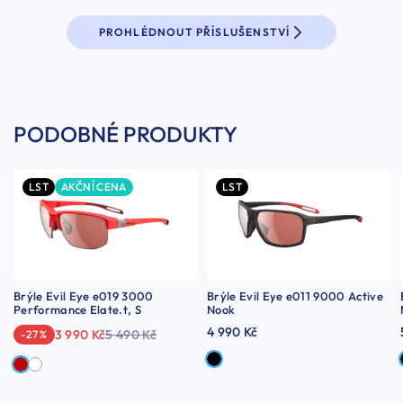
PROHLÉDNOUT PŘÍSLUŠENSTVÍ
PODOBNÉ PRODUKTY
LST
AKČNÍ CENA
LST
Brýle Evil Eye e019 3000
Brýle Evil Eye e011 9000 Active
Performance Elate.t, S
Nook
4 990 Kč
3 990 Kč
5 490 Kč
-27 %