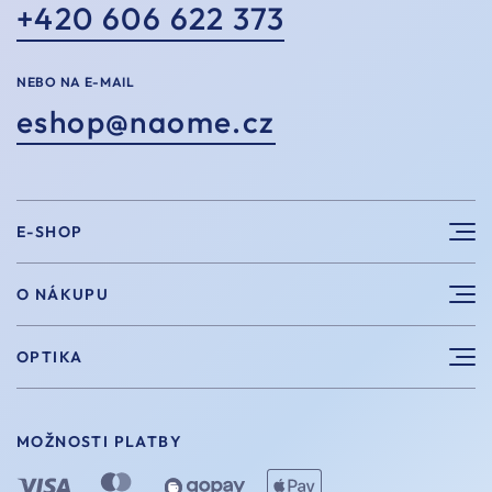
+420 606 622 373
NEBO NA E-MAIL
eshop@naome.cz
E-SHOP
Sluneční brýle
O NÁKUPU
Sportovní brýle
Výhody nákupu u nás
OPTIKA
Brýle na počítač
Velikosti
Měření zraku
Vintage brýle
Vrácení a výměna
MOŽNOSTI PLATBY
Aplikace kontaktních čoček
Doplňky
Doprava a platba