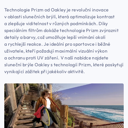
Technologie Prizm od Oakley je revoluční inovace
v oblasti slunečních brýlí, která optimalizuje kontrast
a zlepšuje viditelnost v různých podmínkách. Díky
speciálním filtrům dokáže technologie Prizm zvýraznit
detaily a barvy, což umožňuje lepší vnímání okolí
a rychlejší reakce. Je ideální pro sportovce i běžné
uživatele, kteří požadují maximální vizuální výkon
a ochranu proti UV záření. V naší nabídce najdete
sluneční brýle Oakley s technologií Prizm, které poskytují
vynikající zážitek při jakékoliv aktivitě.