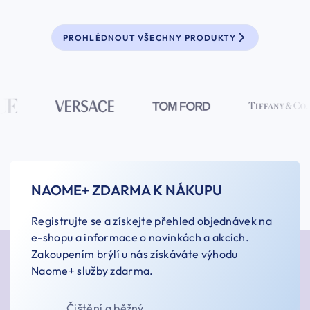
PROHLÉDNOUT VŠECHNY PRODUKTY
NAOME+ ZDARMA K NÁKUPU
Registrujte se a získejte přehled objednávek na
e-shopu a informace o novinkách a akcích.
Zakoupením brýlí u nás získáváte výhodu
Naome+ služby zdarma.
Čištění a běžný