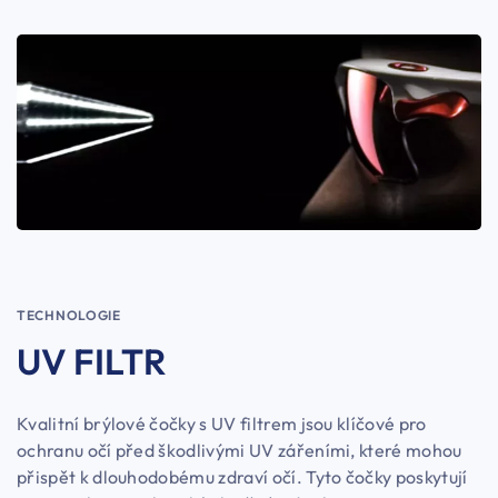
TECHNOLOGIE
UV FILTR
Kvalitní brýlové čočky s UV filtrem jsou klíčové pro
ochranu očí před škodlivými UV zářeními, které mohou
přispět k dlouhodobému zdraví očí. Tyto čočky poskytují