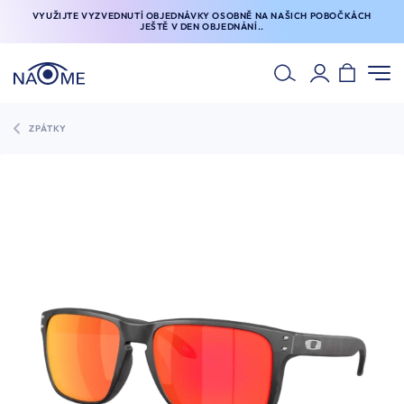
VYUŽIJTE VYZVEDNUTÍ OBJEDNÁVKY OSOBNĚ NA NAŠICH POBOČKÁCH
JEŠTĚ V DEN OBJEDNÁNÍ..
ZPÁTKY