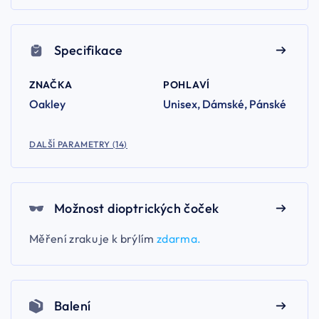
Specifikace
ZNAČKA
POHLAVÍ
Oakley
Unisex, Dámské, Pánské
DALŠÍ PARAMETRY (14)
Možnost dioptrických čoček
Měření zraku je k brýlím
zdarma.
Balení