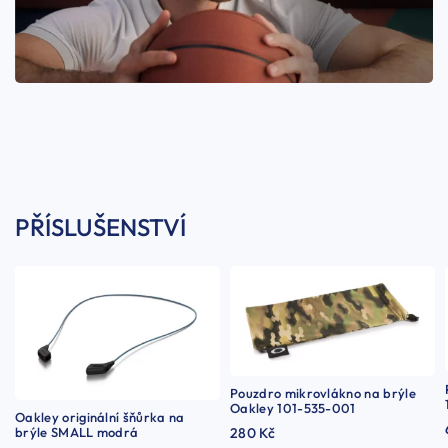
PŘÍSLUŠENSTVÍ
Pouzdro mikrovlákno na brýle
Oakley 101-535-001
Oakley originální šňůrka na
brýle SMALL modrá
280 Kč