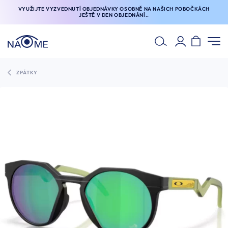
VYUŽIJTE VYZVEDNUTÍ OBJEDNÁVKY OSOBNĚ NA NAŠICH POBOČKÁCH
JEŠTĚ V DEN OBJEDNÁNÍ..
ZPÁTKY