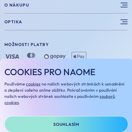
Sluneční brýle
O NÁKUPU
Sportovní brýle
Výhody nákupu u nás
OPTIKA
Brýle na počítač
Velikosti
Měření zraku
Vintage brýle
Vrácení a výměna
MOŽNOSTI PLATBY
Aplikace kontaktních čoček
Doplňky
Doprava a platba
Dioptrické brýle
Dárkové poukazy
COOKIES PRO NAOME
Naome+
O nás
MOŽNOSTI DOPRAVY
Používáme
cookies
na našich webových stránkách k usnadnění
Naše optiky
a zlepšení vašeho online zážitku. Pokračováním v používání
našich webových stránek souhlasíte s používáním
souborů
Kariera
cookies
.
Oakley Custom
OBCHODNÍ PODMÍNKY
REKLAMAČNÍ ŘÁD
NASTAVENÍ COOKIES
GDPR
SOUHLASÍM
© NAOME 2025
NA TOMTO WEBU STRAŠÍ