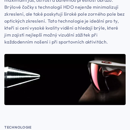
maximální jas, ostrost a barevnou přesnost obrazu.
Brýlové čočky s technologií HDO nejenže minimalizují
zkreslení, ale také poskytují široké pole zorného pole bez
optických zkreslení. Tato technologie je ideální pro ty,
kteří si cení vysoké kvality vidění a hledají brýle, které
jim zajistí nejlepší možný vizuální zážitek při
každodenním nošení i při sportovních aktivitách.
TECHNOLOGIE