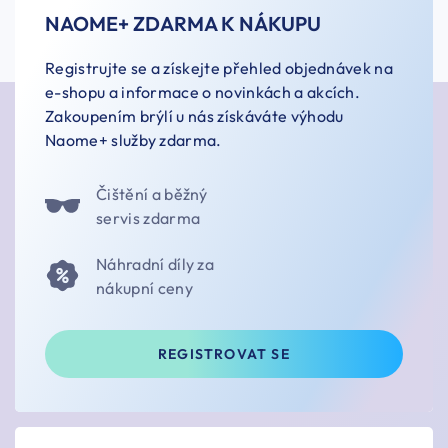
NAOME+ ZDARMA K NÁKUPU
Registrujte se a získejte přehled objednávek na
e-shopu a informace o novinkách a akcích.
Zakoupením brýlí u nás získáváte výhodu
Naome+ služby zdarma.
Čištění a běžný
servis zdarma
Náhradní díly za
nákupní ceny
REGISTROVAT SE