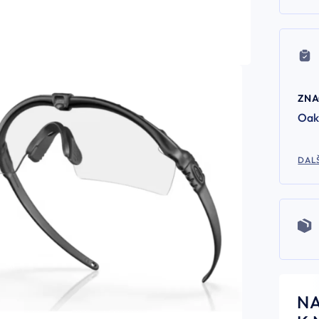
ZN
Oak
DALŠ
N