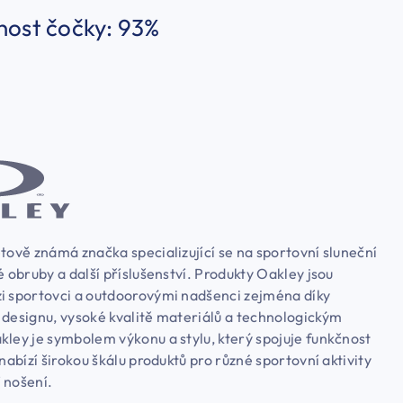
nost čočky: 93%
tově známá značka specializující se na sportovní sluneční
é obruby a další příslušenství. Produkty Oakley jsou
i sportovci a outdoorovými nadšenci zejména díky
 designu, vysoké kvalitě materiálů a technologickým
kley je symbolem výkonu a stylu, který spojuje funkčnost
 nabízí širokou škálu produktů pro různé sportovní aktivity
 nošení.