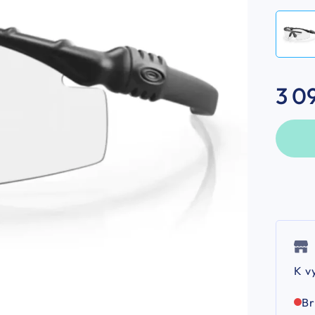
3 0
K v
B