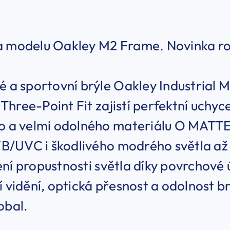
a modelu Oakley M2 Frame. Novinka r
é a sportovní brýle Oakley Industrial
hree-Point Fit zajistí perfektní uchyce
ho a velmi odolného materiálu O MATTE
/UVC i škodlivého modrého světla až 
ní propustnosti světla díky povrchové
í vidění, optická přesnost a odolnost br
obal.