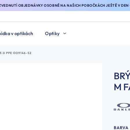
YZVEDNUTÍ OBJEDNÁVKY OSOBNĚ NA NAŠICH POBOČKÁCH JEŠTĚ V DEN 
ídka v optikách
Optiky
3.0 PPE OO9146-52
BRÝ
M F
BARVA