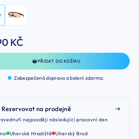
90 KČ
PŘIDAT DO KOŠÍKU
Zabezpečená doprava a balení
zdarma.
Rezervovat na prodejně
yzvednutí nejpozději následující pracovní den
rno
Uherské Hradiště
Uherský Brod