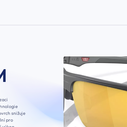
M
zaci
chnologie
ovrch snižuje
lní pro
ní výkon