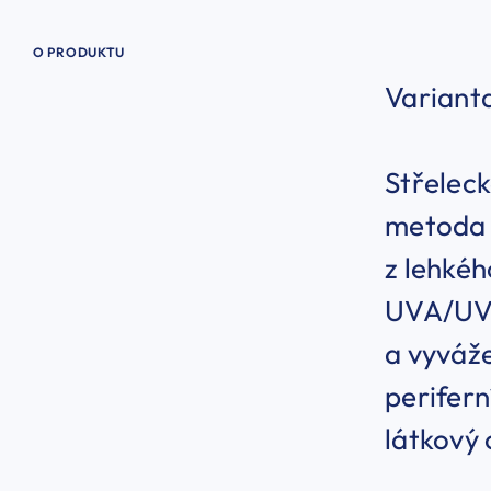
O PRODUKTU
Variant
Střeleck
metoda T
z lehké
UVA/UVB
a vyváže
perifern
látkový 