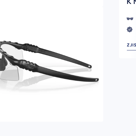
K 
ZJI