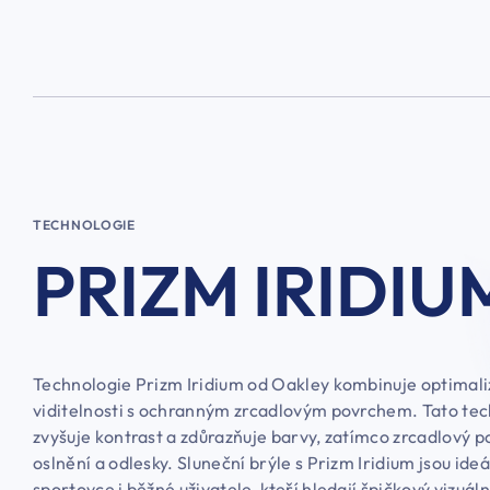
TECHNOLOGIE
PRIZM IRIDIU
Technologie Prizm Iridium od Oakley kombinuje optimali
viditelnosti s ochranným zrcadlovým povrchem. Tato te
zvyšuje kontrast a zdůrazňuje barvy, zatímco zrcadlový p
oslnění a odlesky. Sluneční brýle s Prizm Iridium jsou ideá
sportovce i běžné uživatele, kteří hledají špičkový vizuál