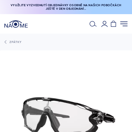
VYUŽIJTE VYZVEDNUTÍ OBJEDNÁVKY OSOBNĚ NA NAŠICH POBOČKÁCH
JEŠTĚ V DEN OBJEDNÁNÍ..
ZPÁTKY