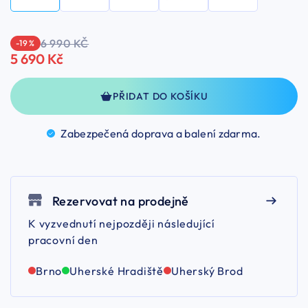
6 990 KČ
-19 %
5 690 Kč
PŘIDAT DO KOŠÍKU
Zabezpečená doprava a balení
zdarma.
Rezervovat na prodejně
K vyzvednutí nejpozději následující
pracovní den
Brno
Uherské Hradiště
Uherský Brod