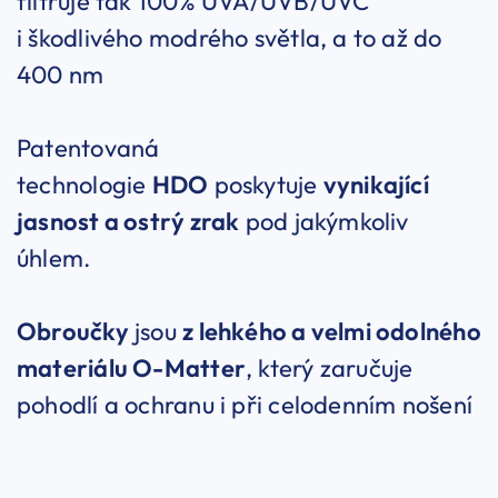
filtruje tak 100% UVA/UVB/UVC
i škodlivého modrého světla, a to až do
400 nm
Patentovaná
technologie
HDO
poskytuje
vynikající
jasnost a ostrý zrak
pod jakýmkoliv
úhlem.
Obroučky
jsou
z lehkého a velmi odolného
materiálu O-Matter
, který zaručuje
pohodlí a ochranu i při celodenním nošení