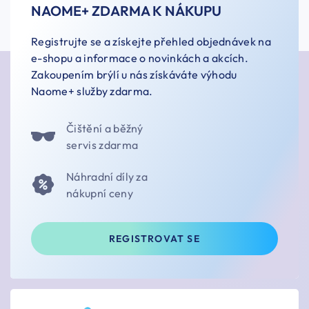
NAOME+ ZDARMA K NÁKUPU
Registrujte se a získejte přehled objednávek na
e-shopu a informace o novinkách a akcích.
Zakoupením brýlí u nás získáváte výhodu
Naome+ služby zdarma.
Čištění a běžný
servis zdarma
Náhradní díly za
nákupní ceny
REGISTROVAT SE