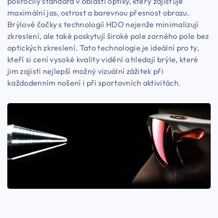
pokročilý standard v oblasti optiky, který zajišťuje
maximální jas, ostrost a barevnou přesnost obrazu.
Brýlové čočky s technologií HDO nejenže minimalizují
zkreslení, ale také poskytují široké pole zorného pole bez
optických zkreslení. Tato technologie je ideální pro ty,
kteří si cení vysoké kvality vidění a hledají brýle, které
jim zajistí nejlepší možný vizuální zážitek při
každodenním nošení i při sportovních aktivitách.