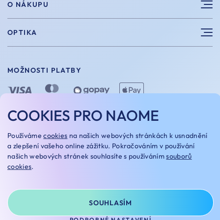
O NÁKUPU
Sportovní brýle
Výhody nákupu u nás
OPTIKA
Brýle na počítač
Velikosti
Měření zraku
Vintage brýle
Vrácení a výměna
MOŽNOSTI PLATBY
Aplikace kontaktních čoček
Doplňky
Doprava a platba
Dioptrické brýle
Dárkové poukazy
COOKIES PRO NAOME
Naome+
O nás
MOŽNOSTI DOPRAVY
Používáme
cookies
na našich webových stránkách k usnadnění
Naše optiky
a zlepšení vašeho online zážitku. Pokračováním v používání
našich webových stránek souhlasíte s používáním
souborů
Kariera
cookies
.
Oakley Custom
OBCHODNÍ PODMÍNKY
REKLAMAČNÍ ŘÁD
NASTAVENÍ COOKIES
GDPR
SOUHLASÍM
© NAOME 2025
NA TOMTO WEBU STRAŠÍ
PODROBNÉ NASTAVENÍ