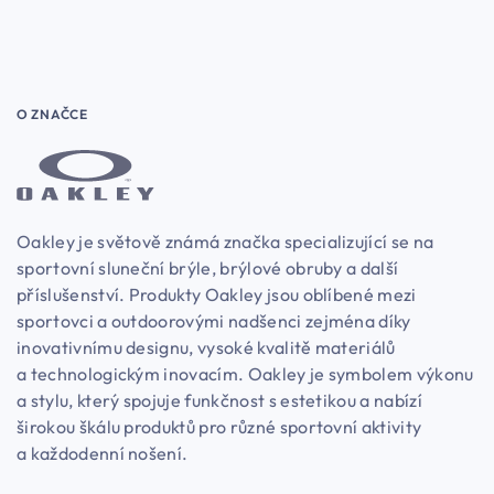
O ZNAČCE
Oakley je světově známá značka specializující se na
sportovní sluneční brýle, brýlové obruby a další
příslušenství. Produkty Oakley jsou oblíbené mezi
sportovci a outdoorovými nadšenci zejména díky
inovativnímu designu, vysoké kvalitě materiálů
a technologickým inovacím. Oakley je symbolem výkonu
a stylu, který spojuje funkčnost s estetikou a nabízí
širokou škálu produktů pro různé sportovní aktivity
a každodenní nošení.