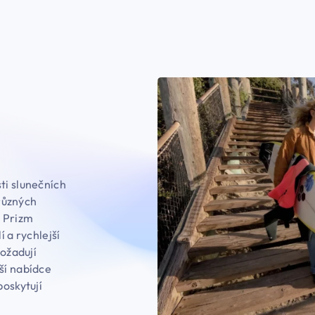
ti slunečních
 různých
e Prizm
í a rychlejší
požadují
ší nabídce
poskytují