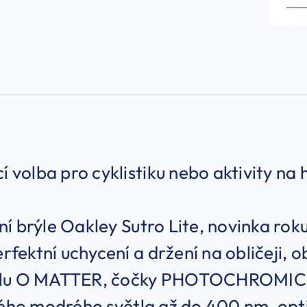
cí volba pro cyklistiku nebo aktivity na
í brýle Oakley Sutro Lite, novinka ro
perfektní uchycení a držení na obličeji,
lu O MATTER, čočky PHOTOCHROMIC, 
vého modrého světla až do 400 nm, opt