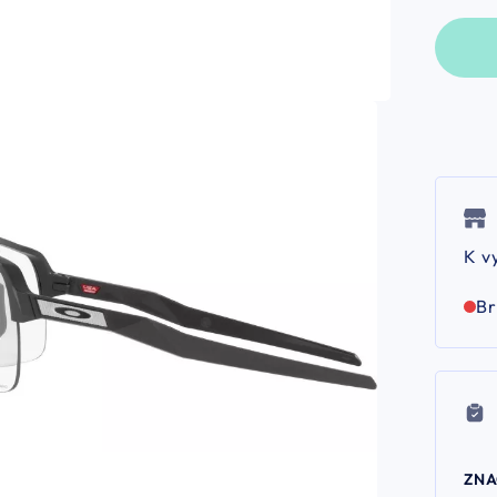
K v
B
ZN