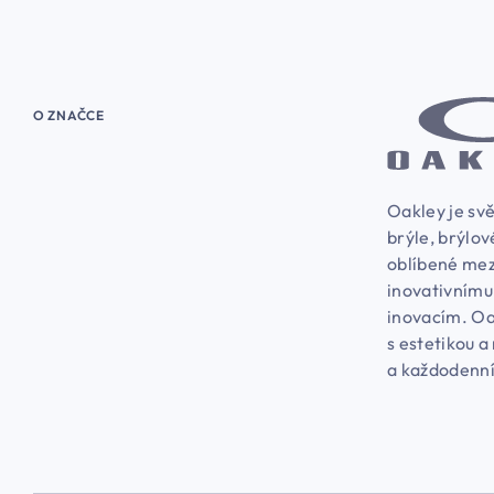
O ZNAČCE
Oakley je svě
brýle, brýlov
oblíbené mez
inovativnímu
inovacím. Oa
s estetikou a
a každodenní