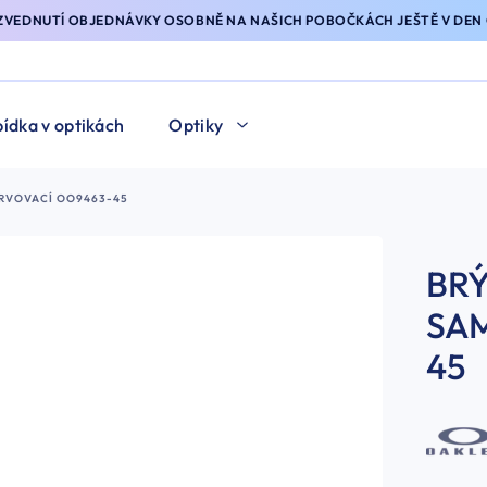
YZVEDNUTÍ OBJEDNÁVKY OSOBNĚ NA NAŠICH POBOČKÁCH JEŠTĚ V DEN 
ídka v optikách
Optiky
RVOVACÍ OO9463-45
BRÝ
SA
45