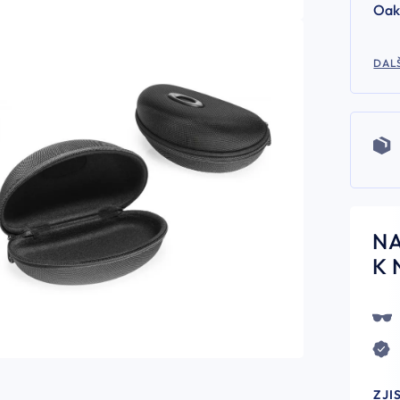
Oak
DALŠ
N
K 
ZJI