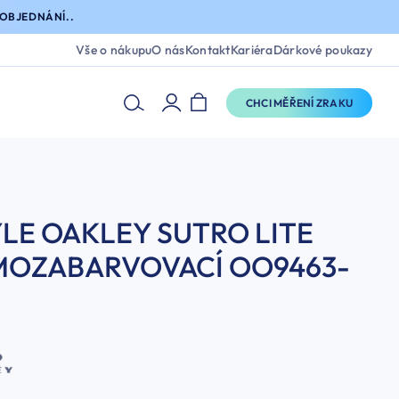
OBJEDNÁNÍ..
Vše o nákupu
O nás
Kontakt
Kariéra
Dárkové poukazy
CHCI MĚŘENÍ ZRAKU
LE OAKLEY SUTRO LITE
MOZABARVOVACÍ OO9463-