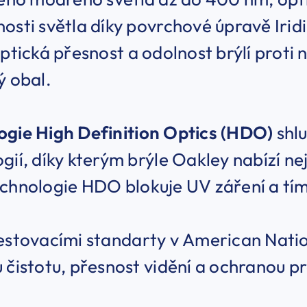
osti světla díky povrchové úpravě Irid
optická přesnost a odolnost brýlí proti 
ý obal.
ogie High Definition Optics (HDO)
shlu
gií, díky kterým brýle Oakley nabízí nej
chnologie HDO blokuje UV záření a tím
estovacími standarty v American Natio
 čistotu, přesnost vidění a ochranou 