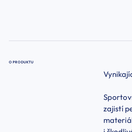
O PRODUKTU
Vynikají
Sportovn
zajistí 
materiá
i škodli