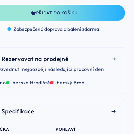
PŘIDAT DO KOŠÍKU
Zabezpečená doprava a balení
zdarma.
Rezervovat na prodejně
yzvednutí nejpozději následující pracovní den
rno
Uherské Hradiště
Uherský Brod
Specifikace
AČKA
POHLAVÍ