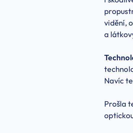
propustn
vidění, 
a látkov
Technol
technolo
Navíc te
Prošla t
optickou