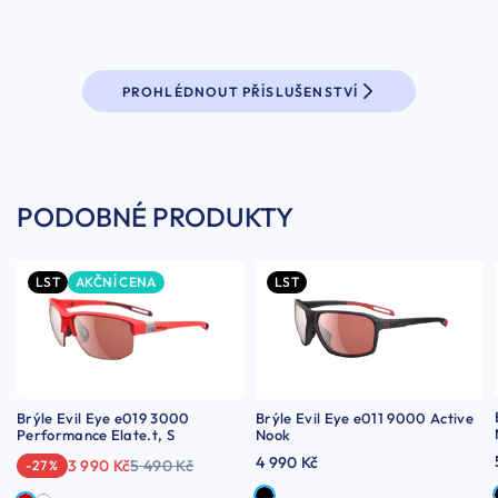
PROHLÉDNOUT PŘÍSLUŠENSTVÍ
PODOBNÉ PRODUKTY
LST
AKČNÍ CENA
LST
Brýle Evil Eye e019 3000
Brýle Evil Eye e011 9000 Active
Performance Elate.t, S
Nook
4 990 Kč
3 990 Kč
5 490 Kč
-27 %