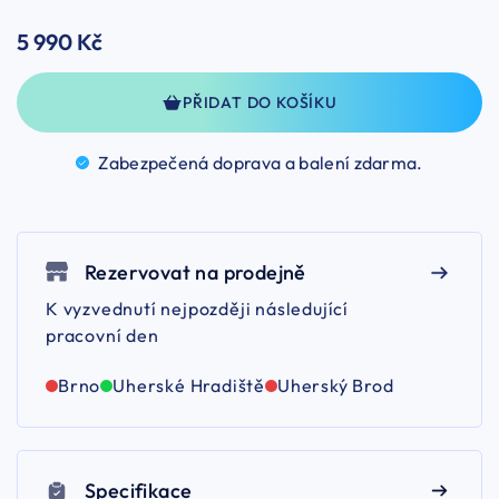
5 990 Kč
PŘIDAT DO KOŠÍKU
Zabezpečená doprava a balení
zdarma.
Rezervovat na prodejně
K vyzvednutí nejpozději následující
pracovní den
Brno
Uherské Hradiště
Uherský Brod
Specifikace