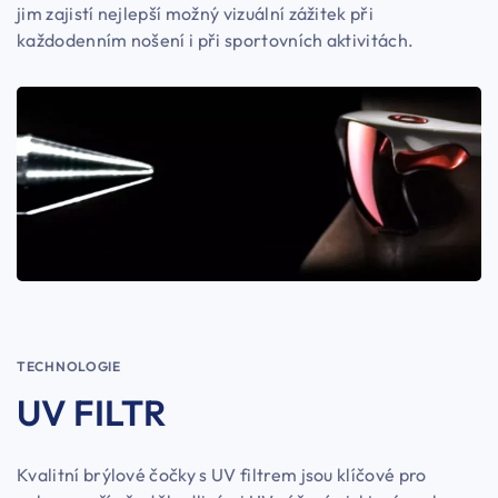
jim zajistí nejlepší možný vizuální zážitek při
každodenním nošení i při sportovních aktivitách.
TECHNOLOGIE
UV FILTR
Kvalitní brýlové čočky s UV filtrem jsou klíčové pro