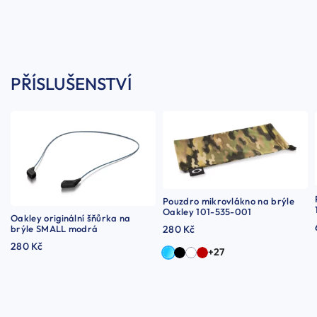
PŘÍSLUŠENSTVÍ
Pouzdro mikrovlákno na brýle
Oakley 101-535-001
Oakley originální šňůrka na
brýle SMALL modrá
280 Kč
280 Kč
+27