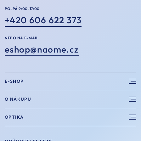
PO-PÁ 9:00-17:00
+420 606 622 373
NEBO NA E-MAIL
eshop@naome.cz
E-SHOP
Sluneční brýle
O NÁKUPU
Sportovní brýle
Výhody nákupu u nás
OPTIKA
Brýle na počítač
Velikosti
Měření zraku
Vintage brýle