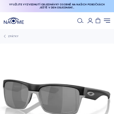
VYUŽIJTE VYZVEDNUTÍ OBJEDNÁVKY OSOBNĚ NA NAŠICH POBOČKÁCH
JEŠTĚ V DEN OBJEDNÁNÍ..
ZPÁTKY