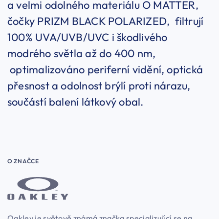
a velmi odolného materiálu O MATTER,
čočky PRIZM BLACK POLARIZED, filtrují
100% UVA/UVB/UVC i škodlivého
modrého světla až do 400 nm,
optimalizováno periferní vidění, optická
přesnost a odolnost brýlí proti nárazu,
součástí balení látkový obal.
O ZNAČCE
Oakley je světově známá značka specializující se na