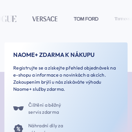
NAOME+ ZDARMA K NÁKUPU
Registrujte se a získejte přehled objednávek na
e-shopu a informace o novinkách a akcích.
Zakoupením brýlí u nás získáváte výhodu
Naome+ služby zdarma.
Čištění a běžný
servis zdarma
Náhradní díly za