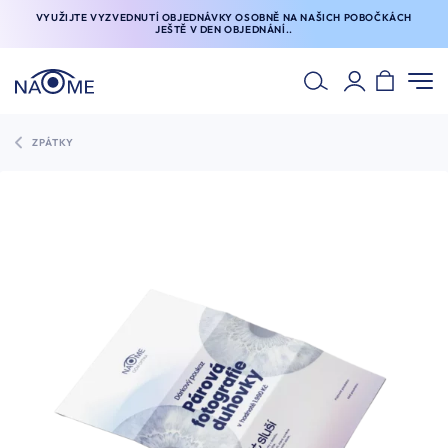
VYUŽIJTE VYZVEDNUTÍ OBJEDNÁVKY OSOBNĚ NA NAŠICH POBOČKÁCH
JEŠTĚ V DEN OBJEDNÁNÍ..
ZPÁTKY