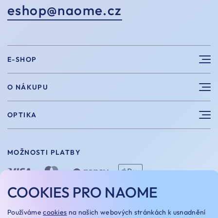
eshop@naome.cz
E-SHOP
Sluneční brýle
O NÁKUPU
Sportovní brýle
Výhody nákupu u nás
OPTIKA
Brýle na počítač
Velikosti
Měření zraku
Vintage brýle
Vrácení a výměna
MOŽNOSTI PLATBY
Aplikace kontaktních čoček
Doplňky
Doprava a platba
Dioptrické brýle
COOKIES PRO NAOME
Dárkové poukazy
Naome+
O nás
MOŽNOSTI DOPRAVY
Používáme
cookies
na našich webových stránkách k usnadnění