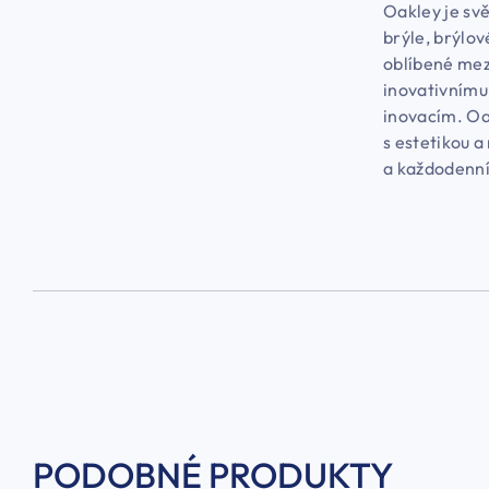
Oakley je svě
brýle, brýlov
oblíbené mez
inovativnímu
inovacím. Oa
s estetikou a
a každodenní
PODOBNÉ PRODUKTY