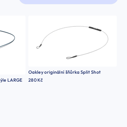
Oakley originální šňůrka Split Shot
brýle LARGE
280 Kč