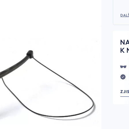
DALŠ
N
K 
ZJI