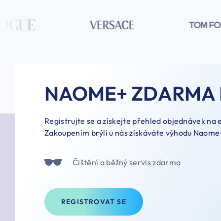
NAOME+ ZDARMA 
Registrujte se a získejte přehled objednávek na
Zakoupením brýlí u nás získáváte výhodu Naome
Čištění a běžný servis zdarma
REGISTROVAT SE