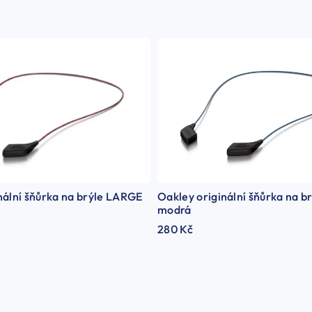
Oakley originální šňůrka na 
nální šňůrka na brýle LARGE
modrá
280 Kč