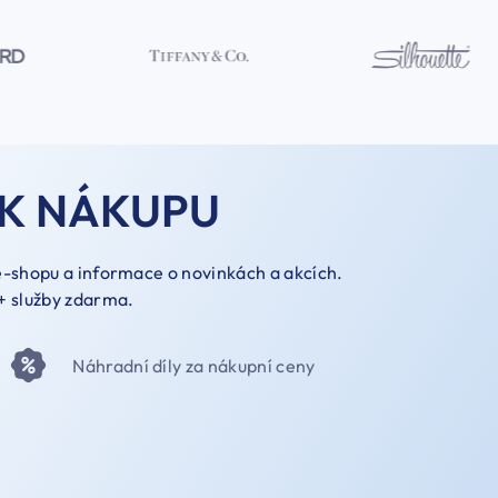
K NÁKUPU
 e-shopu a informace o novinkách a akcích.
+ služby zdarma.
Náhradní díly za nákupní ceny