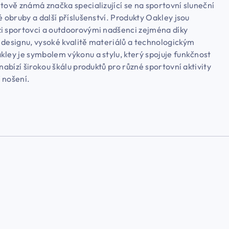
tově známá značka specializující se na sportovní sluneční
é obruby a další příslušenství. Produkty Oakley jsou
i sportovci a outdoorovými nadšenci zejména díky
 designu, vysoké kvalitě materiálů a technologickým
kley je symbolem výkonu a stylu, který spojuje funkčnost
 nabízí širokou škálu produktů pro různé sportovní aktivity
 nošení.