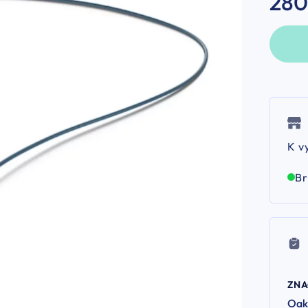
280
K v
B
ZN
Oak