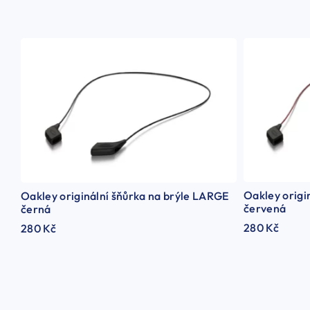
Oakley origi
Oakley originální šňůrka na brýle LARGE
červená
černá
280 Kč
280 Kč