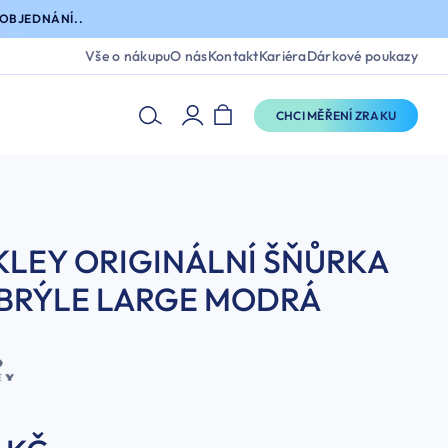
OBJEDNÁNÍ..
Vše o nákupu
O nás
Kontakt
Kariéra
Dárkové poukazy
CHCI MĚŘENÍ ZRAKU
LEY ORIGINÁLNÍ ŠŇŮRKA
 BRÝLE LARGE MODRÁ