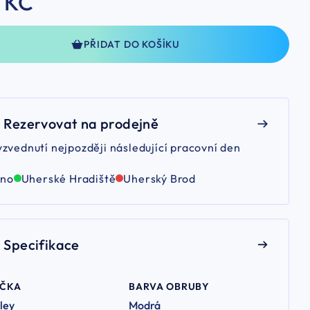
 KČ
PŘIDAT DO KOŠÍKU
Rezervovat na prodejně
yzvednutí nejpozději následující pracovní den
rno
Uherské Hradiště
Uherský Brod
Specifikace
AČKA
BARVA OBRUBY
ley
Modrá