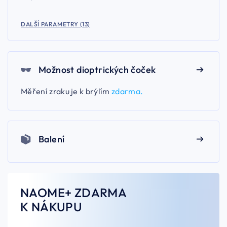
DALŠÍ PARAMETRY (13)
Možnost dioptrických čoček
Měření zraku je k brýlím
zdarma.
Balení
NAOME+ ZDARMA
K NÁKUPU