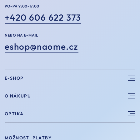
PO-PÁ 9:00-17:00
+420 606 622 373
NEBO NA E-MAIL
eshop@naome.cz
E-SHOP
Sluneční brýle
O NÁKUPU
Sportovní brýle
Výhody nákupu u nás
OPTIKA
Brýle na počítač
Velikosti
Měření zraku
Vintage brýle
Vrácení a výměna
MOŽNOSTI PLATBY