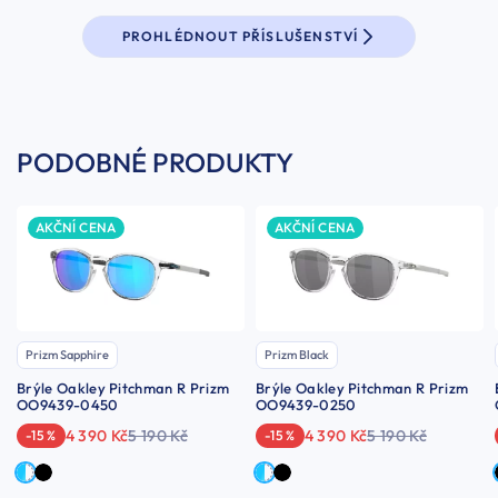
PROHLÉDNOUT PŘÍSLUŠENSTVÍ
PODOBNÉ PRODUKTY
AKČNÍ CENA
AKČNÍ CENA
Prizm Sapphire
Prizm Black
Brýle Oakley Pitchman R Prizm
Brýle Oakley Pitchman R Prizm
OO9439-0450
OO9439-0250
4 390 Kč
5 190 Kč
4 390 Kč
5 190 Kč
-15 %
-15 %