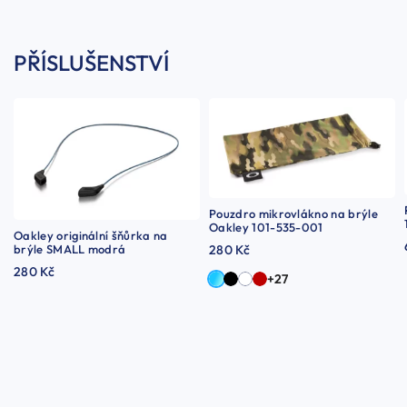
PŘÍSLUŠENSTVÍ
Pouzdro mikrovlákno na brýle
Oakley 101-535-001
Oakley originální šňůrka na
brýle SMALL modrá
280 Kč
280 Kč
+27