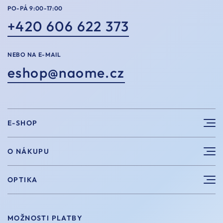
PO-PÁ 9:00-17:00
+420 606 622 373
NEBO NA E-MAIL
eshop@naome.cz
E-SHOP
Sluneční brýle
O NÁKUPU
Sportovní brýle
Výhody nákupu u nás
OPTIKA
Brýle na počítač
Velikosti
Měření zraku
Vintage brýle
Vrácení a výměna
MOŽNOSTI PLATBY