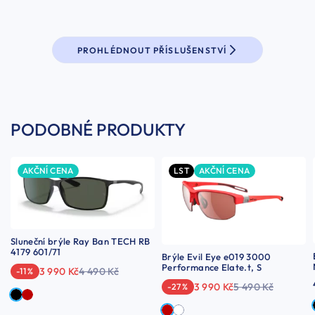
PROHLÉDNOUT PŘÍSLUŠENSTVÍ
PODOBNÉ PRODUKTY
AKČNÍ CENA
LST
AKČNÍ CENA
Sluneční brýle Ray Ban TECH RB
4179 601/71
Brýle Evil Eye e019 3000
Performance Elate.t, S
3 990 Kč
4 490 Kč
-11 %
3 990 Kč
5 490 Kč
-27 %