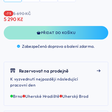
5 690 KČ
-7 %
5 290 Kč
PŘIDAT DO KOŠÍKU
Zabezpečená doprava a balení
zdarma.
Rezervovat na prodejně
K vyzvednutí nejpozději následující
pracovní den
Brno
Uherské Hradiště
Uherský Brod