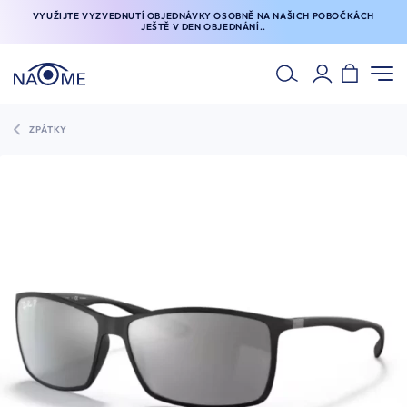
VYUŽIJTE VYZVEDNUTÍ OBJEDNÁVKY OSOBNĚ NA NAŠICH POBOČKÁCH
JEŠTĚ V DEN OBJEDNÁNÍ..
ZPÁTKY