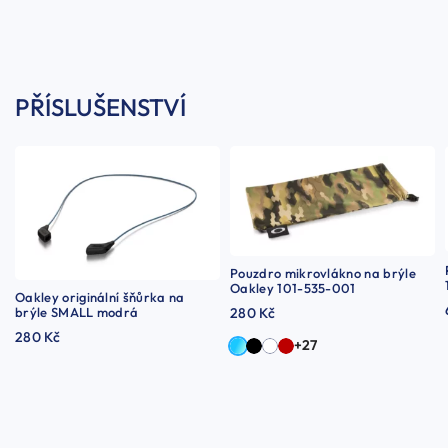
PŘÍSLUŠENSTVÍ
Pouzdro mikrovlákno na brýle
Oakley 101-535-001
Oakley originální šňůrka na
brýle SMALL modrá
280 Kč
280 Kč
+27