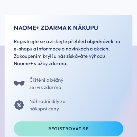
NAOME+ ZDARMA K NÁKUPU
Registrujte se a získejte přehled objednávek na
e-shopu a informace o novinkách a akcích.
Zakoupením brýlí u nás získáváte výhodu
Naome+ služby zdarma.
Čištění a běžný
servis zdarma
Náhradní díly za
nákupní ceny
REGISTROVAT SE