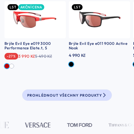
LST
AKČNÍ CENA
LST
Brýle Evil Eye e019 3000
Brýle Evil Eye e011 9000 Active
Performance Elate.t, S
Nook
4 990 Kč
3 990 Kč
5 490 Kč
-27 %
PROHLÉDNOUT VŠECHNY PRODUKTY