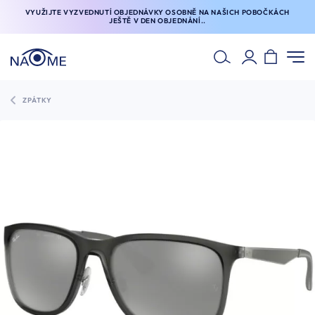
VYUŽIJTE VYZVEDNUTÍ OBJEDNÁVKY OSOBNĚ NA NAŠICH POBOČKÁCH
JEŠTĚ V DEN OBJEDNÁNÍ..
ZPÁTKY