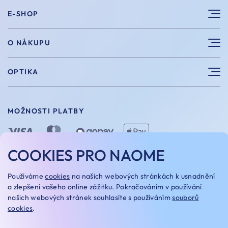
E-SHOP
Sluneční brýle
O NÁKUPU
Sportovní brýle
Výhody nákupu u nás
OPTIKA
Brýle na počítač
Velikosti
Měření zraku
Vintage brýle
Vrácení a výměna
MOŽNOSTI PLATBY
Aplikace kontaktních čoček
Doplňky
Doprava a platba
Dioptrické brýle
Dárkové poukazy
COOKIES PRO NAOME
Naome+
O nás
MOŽNOSTI DOPRAVY
Používáme
cookies
na našich webových stránkách k usnadnění
Naše optiky
a zlepšení vašeho online zážitku. Pokračováním v používání
našich webových stránek souhlasíte s používáním
souborů
Kariera
cookies
.