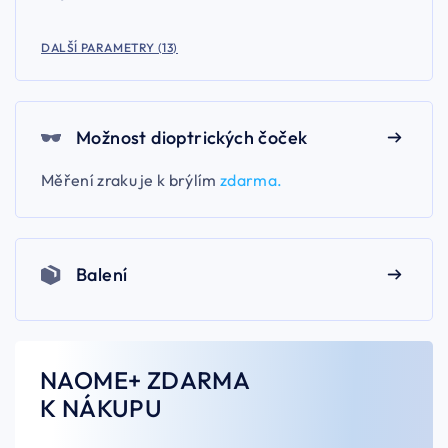
DALŠÍ PARAMETRY (13)
Možnost dioptrických čoček
Měření zraku je k brýlím
zdarma.
Balení
NAOME+ ZDARMA
K NÁKUPU