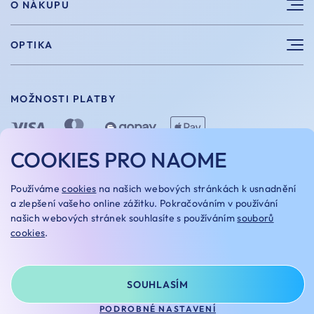
O NÁKUPU
Sportovní brýle
Výhody nákupu u nás
OPTIKA
Brýle na počítač
Velikosti
Měření zraku
Vintage brýle
Vrácení a výměna
MOŽNOSTI PLATBY
Aplikace kontaktních čoček
Doplňky
Doprava a platba
Dioptrické brýle
Dárkové poukazy
COOKIES PRO NAOME
Naome+
O nás
MOŽNOSTI DOPRAVY
Používáme
cookies
na našich webových stránkách k usnadnění
Naše optiky
a zlepšení vašeho online zážitku. Pokračováním v používání
našich webových stránek souhlasíte s používáním
souborů
Kariera
cookies
.
Oakley Custom
OBCHODNÍ PODMÍNKY
REKLAMAČNÍ ŘÁD
NASTAVENÍ COOKIES
GDPR
SOUHLASÍM
© NAOME 2025
NA TOMTO WEBU STRAŠÍ
PODROBNÉ NASTAVENÍ