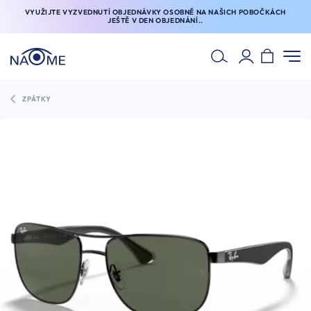
VYUŽIJTE VYZVEDNUTÍ OBJEDNÁVKY OSOBNĚ NA NAŠICH POBOČKÁCH
JEŠTĚ V DEN OBJEDNÁNÍ..
ZPÁTKY