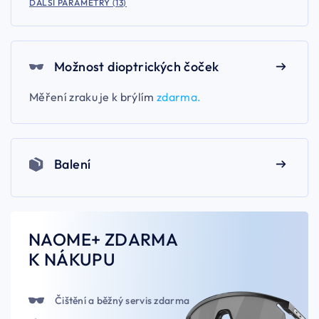
DALŠÍ PARAMETRY (13)
Možnost dioptrických čoček
Měření zraku je k brýlím
zdarma.
Balení
NAOME+ ZDARMA
K NÁKUPU
Čištění a běžný servis zdarma