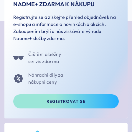
NAOME+ ZDARMA K NÁKUPU
Registrujte se a získejte přehled objednávek na
e-shopu a informace o novinkách a akcích.
Zakoupením brýlí u nás získáváte výhodu
Naome+ služby zdarma.
Čištění a běžný
servis zdarma
Náhradní díly za
nákupní ceny
REGISTROVAT SE