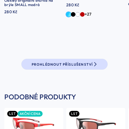
Oakley originální šňůrka na
brýle SMALL modrá
280 Kč
280 Kč
+27
PROHLÉDNOUT PŘÍSLUŠENSTVÍ
PODOBNÉ PRODUKTY
LST
AKČNÍ CENA
LST