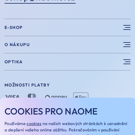
E-SHOP
Sluneční brýle
O NÁKUPU
Sportovní brýle
Výhody nákupu u nás
OPTIKA
Brýle na počítač
Velikosti
Měření zraku
Vintage brýle
Vrácení a výměna
MOŽNOSTI PLATBY
Aplikace kontaktních čoček
Doplňky
Doprava a platba
Dioptrické brýle
Dárkové poukazy
COOKIES PRO NAOME
Naome+
O nás
MOŽNOSTI DOPRAVY
Používáme
cookies
na našich webových stránkách k usnadnění
Naše optiky
a zlepšení vašeho online zážitku. Pokračováním v používání