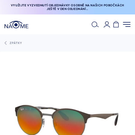
VYUŽIJTE VYZVEDNUTÍ OBJEDNÁVKY OSOBNĚ NA NAŠICH POBOČKÁCH
JEŠTĚ V DEN OBJEDNÁNÍ..
ZPÁTKY