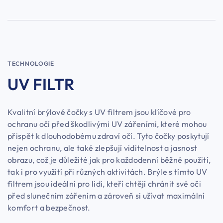
TECHNOLOGIE
UV FILTR
Kvalitní brýlové čočky s UV filtrem jsou klíčové pro
ochranu očí před škodlivými UV zářeními, které mohou
přispět k dlouhodobému zdraví očí. Tyto čočky poskytují
nejen ochranu, ale také zlepšují viditelnost a jasnost
obrazu, což je důležité jak pro každodenní běžné použití,
tak i pro využití při různých aktivitách. Brýle s tímto UV
filtrem jsou ideální pro lidi, kteří chtějí chránit své oči
před slunečním zářením a zároveň si užívat maximální
komfort a bezpečnost.