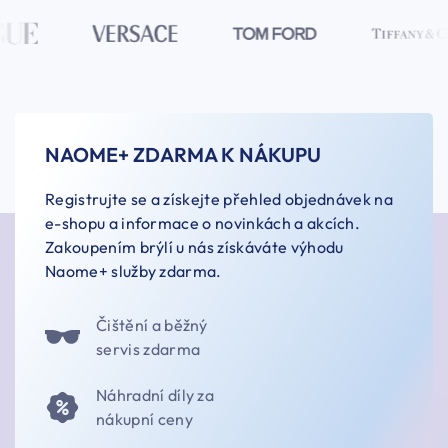
NAOME+ ZDARMA K NÁKUPU
Registrujte se a získejte přehled objednávek na
e-shopu a informace o novinkách a akcích.
Zakoupením brýlí u nás získáváte výhodu
Naome+ služby zdarma.
Čištění a běžný
servis zdarma
Náhradní díly za
nákupní ceny