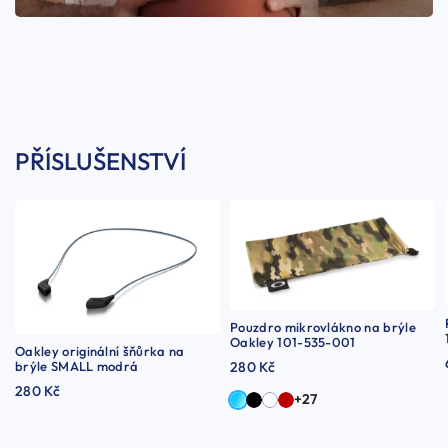
PŘÍSLUŠENSTVÍ
Pouzdro mikrovlákno na brýle
Oakley 101-535-001
Oakley originální šňůrka na
brýle SMALL modrá
280 Kč
280 Kč
+27