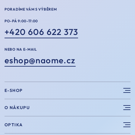
PORADÍME VÁM S VÝBĚREM
PO-PÁ 9:00-17:00
+420 606 622 373
NEBO NA E-MAIL
eshop@naome.cz
E-SHOP
Sluneční brýle
O NÁKUPU
Sportovní brýle
Výhody nákupu u nás
OPTIKA
Brýle na počítač