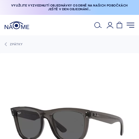
VYUŽIJTE VYZVEDNUTÍ OBJEDNÁVKY OSOBNĚ NA NAŠICH POBOČKÁCH
JEŠTĚ V DEN OBJEDNÁNÍ..
ZPÁTKY