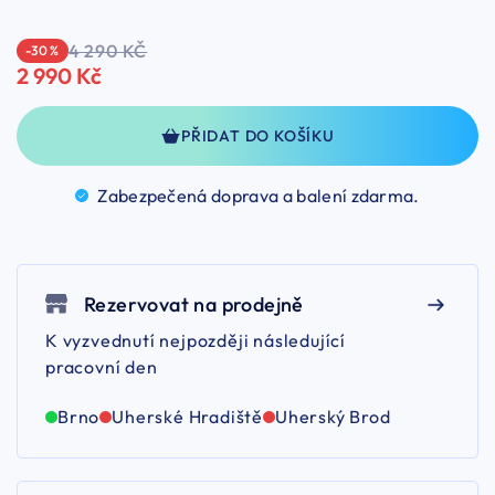
4 290 KČ
-30 %
2 990 Kč
PŘIDAT DO KOŠÍKU
Zabezpečená doprava a balení
zdarma.
Rezervovat na prodejně
K vyzvednutí nejpozději následující
pracovní den
Brno
Uherské Hradiště
Uherský Brod