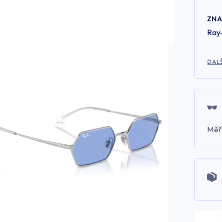
ZN
Ray
DALŠ
Měř