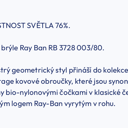
TNOST SVĚTLA 76%.
í brýle Ray Ban RB 3728 003/80.
trý geometrický styl přináší do kolekc
tage kovové obroučky, které jsou syno
y bio-nylonovými čočkami v klasické č
ckým logem Ray-Ban vyrytým v rohu.