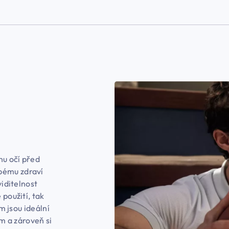
nu očí před
bému zdraví
viditelnost
 použití, tak
em jsou ideální
ím a zároveň si