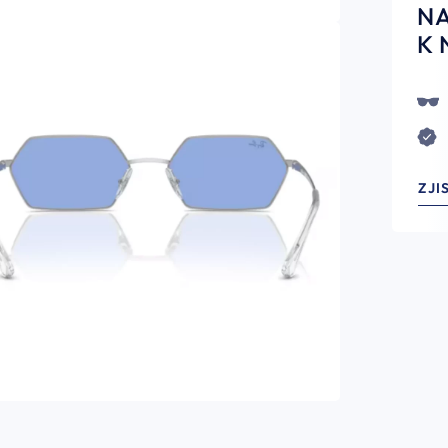
N
K 
ZJI