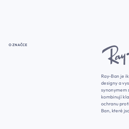
O ZNAČCE
Ray-Ban je i
designy a vys
synonymem st
kombinují kla
ochranu proti
Ban, které js