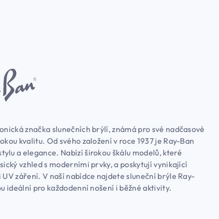
konická značka slunečních brýlí, známá pro své nadčasové
okou kvalitu. Od svého založení v roce 1937 je Ray-Ban
ylu a elegance. Nabízí širokou škálu modelů, které
sický vzhled s moderními prvky, a poskytují vynikající
 UV záření. V naší nabídce najdete sluneční brýle Ray-
ou ideální pro každodenní nošení i běžné aktivity.