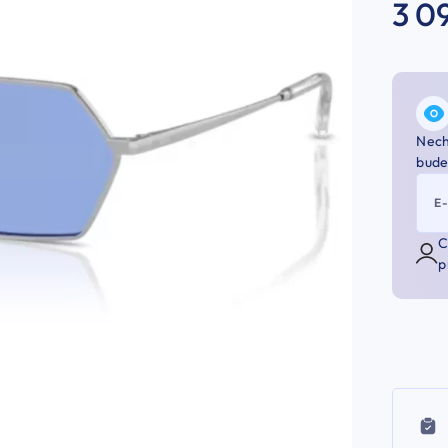
3 0
Nech
bude
E
C
p