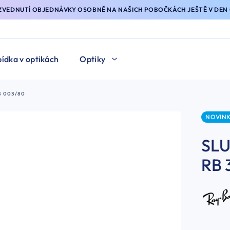
YZVEDNUTÍ OBJEDNÁVKY OSOBNĚ NA NAŠICH POBOČKÁCH JEŠTĚ V DEN 
ídka v optikách
Optiky
8 003/80
NOVIN
SLU
RB 