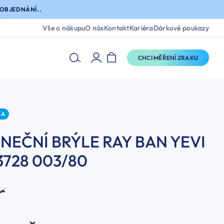
OBJEDNÁNÍ..
Vše o nákupu
O nás
Kontakt
Kariéra
Dárkové poukazy
CHCI MĚŘENÍ ZRAKU
KA
NEČNÍ BRÝLE RAY BAN YEVI
3728 003/80