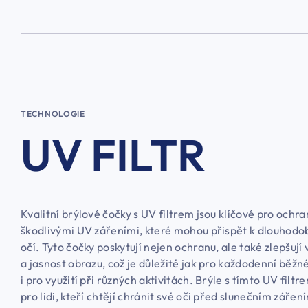
TECHNOLOGIE
UV FILTR
Kvalitní brýlové čočky s UV filtrem jsou klíčové pro ochra
škodlivými UV zářeními, které mohou přispět k dlouhodo
očí. Tyto čočky poskytují nejen ochranu, ale také zlepšují 
a jasnost obrazu, což je důležité jak pro každodenní běžné
i pro využití při různých aktivitách. Brýle s tímto UV filtr
pro lidi, kteří chtějí chránit své oči před slunečním zářen