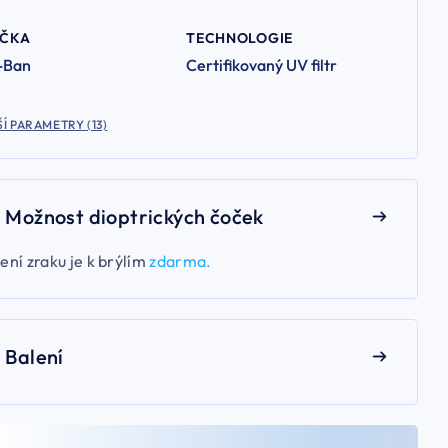
AČKA
TECHNOLOGIE
-Ban
Certifikovaný UV filtr
Í PARAMETRY (13)
Možnost dioptrických čoček
ení zraku je k brýlím
zdarma.
Balení