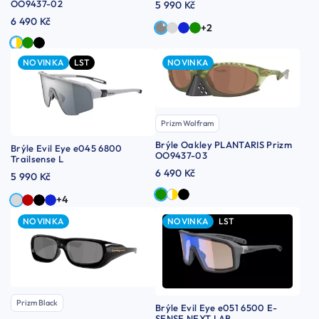
OO9437-02
5 990 Kč
6 490 Kč
+2
NOVINKA
LST
NOVINKA
Prizm Wolfram
Brýle Oakley PLANTARIS Prizm
Brýle Evil Eye e045 6800
OO9437-03
Trailsense L
6 490 Kč
5 990 Kč
+4
NOVINKA
NOVINKA
LST
Prizm Black
Brýle Evil Eye e051 6500 E-
SENSE NEXT LAB