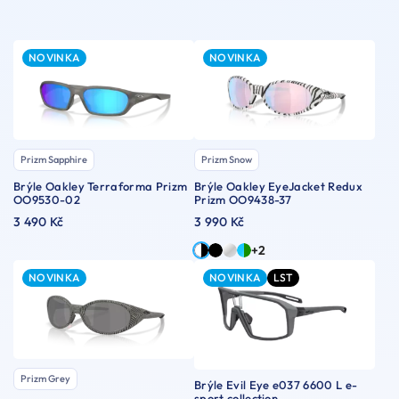
NOVINKA
NOVINKA
Prizm Sapphire
Prizm Snow
Brýle Oakley Terraforma Prizm
Brýle Oakley EyeJacket Redux
OO9530-02
Prizm OO9438-37
3 490 Kč
3 990 Kč
+2
NOVINKA
NOVINKA
LST
Prizm Grey
Brýle Evil Eye e037 6600 L e-
sport collection