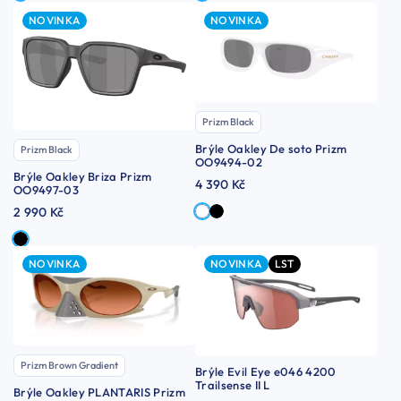
NOVINKA
NOVINKA
Prizm Black
Brýle Oakley De soto Prizm
Prizm Black
OO9494-02
Brýle Oakley Briza Prizm
4 390 Kč
OO9497-03
2 990 Kč
NOVINKA
NOVINKA
LST
Prizm Brown Gradient
Brýle Evil Eye e046 4200
Trailsense II L
Brýle Oakley PLANTARIS Prizm