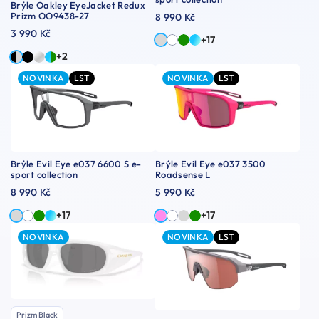
Brýle Oakley EyeJacket Redux
Prizm OO9438-27
8 990 Kč
3 990 Kč
+17
+2
NOVINKA
LST
NOVINKA
LST
Brýle Evil Eye e037 6600 S e-
Brýle Evil Eye e037 3500
sport collection
Roadsense L
8 990 Kč
5 990 Kč
+17
+17
NOVINKA
NOVINKA
LST
Prizm Black