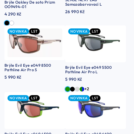
Brýle Oakley De soto Prizm
Samozabarvovací L
OO9494-01
26 990 Kč
4 290 Kč
NOVINKA
LST
NOVINKA
LST
Brýle Evil Eye e049 8500
Brýle Evil Eye e049 5500
Pathline Air Pro S
Pathline Air Pro L
5 990 Kč
5 990 Kč
+2
NOVINKA
LST
NOVINKA
LST