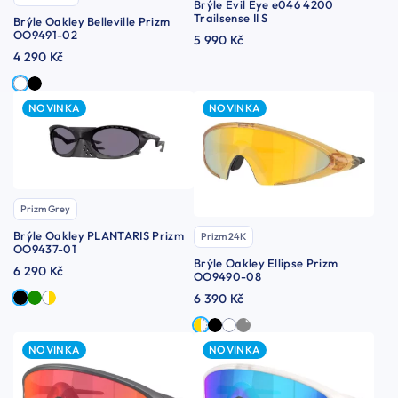
Brýle Evil Eye e046 4200
Trailsense II S
Brýle Oakley Belleville Prizm
OO9491-02
5 990 Kč
4 290 Kč
NOVINKA
NOVINKA
Prizm Grey
Brýle Oakley PLANTARIS Prizm
Prizm 24K
OO9437-01
Brýle Oakley Ellipse Prizm
6 290 Kč
OO9490-08
6 390 Kč
NOVINKA
NOVINKA