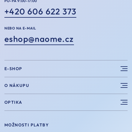
PO-PÁ 9:00-17:00
+420 606 622 373
NEBO NA E-MAIL
eshop@naome.cz
E-SHOP
Sluneční brýle
O NÁKUPU
Sportovní brýle
Výhody nákupu u nás
OPTIKA
Brýle na počítač
Velikosti
Měření zraku
Vintage brýle
Vrácení a výměna
MOŽNOSTI PLATBY
Aplikace kontaktních čoček