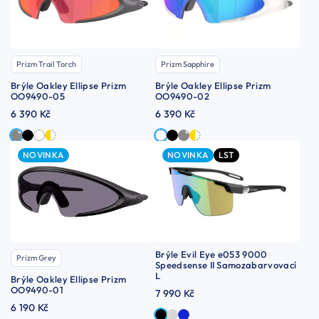
Prizm Trail Torch
Prizm Sapphire
Brýle Oakley Ellipse Prizm
Brýle Oakley Ellipse Prizm
OO9490-05
OO9490-02
6 390 Kč
6 390 Kč
NOVINKA
NOVINKA
LST
Brýle Evil Eye e053 9000
Prizm Grey
Speedsense II Samozabarvovací
L
Brýle Oakley Ellipse Prizm
OO9490-01
7 990 Kč
6 190 Kč