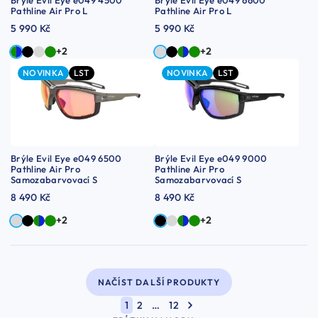
Brýle Evil Eye e049 4500
Brýle Evil Eye e049 6600
Pathline Air Pro L
Pathline Air Pro L
5 990 Kč
5 990 Kč
+2
+2
NOVINKA
LST
NOVINKA
LST
Brýle Evil Eye e049 6500
Brýle Evil Eye e049 9000
Pathline Air Pro
Pathline Air Pro
Samozabarvovací S
Samozabarvovací S
8 490 Kč
8 490 Kč
+2
+2
NAČÍST DALŠÍ PRODUKTY
1
2
…
12