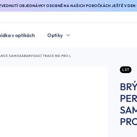
YZVEDNUTÍ OBJEDNÁVKY OSOBNĚ NA NAŠICH POBOČKÁCH JEŠTĚ V DEN 
ídka v optikách
Optiky
MANCE SAMOZABARVOACÍ TRACE NG PRO L
LST
BRÝ
PE
SA
PRO