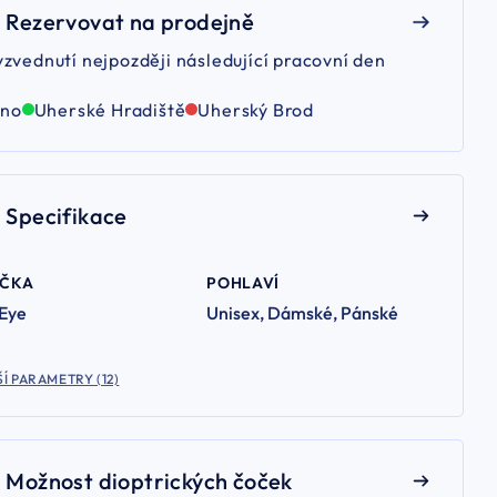
Rezervovat na prodejně
yzvednutí nejpozději následující pracovní den
rno
Uherské Hradiště
Uherský Brod
Specifikace
AČKA
POHLAVÍ
 Eye
Unisex, Dámské, Pánské
Í PARAMETRY (12)
Možnost dioptrických čoček