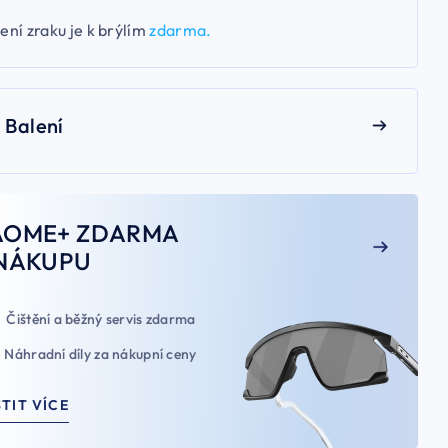
ení zraku je k brýlím
zdarma.
Balení
AOME+ ZDARMA
NÁKUPU
Čištění a běžný servis zdarma
Náhradní díly za nákupní ceny
STIT VÍCE