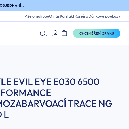
OBJEDNÁNÍ..
Vše o nákupu
O nás
Kontakt
Kariéra
Dárkové poukazy
CHCI MĚŘENÍ ZRAKU
LE EVIL EYE E030 6500
RFORMANCE
MOZABARVOACÍ TRACE NG
 L