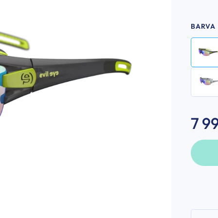
BARVA
7 9