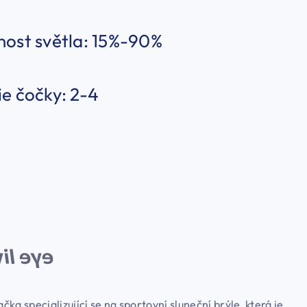
nost světla: 15%-90%
e čočky: 2-4
ačka specializující se na sportovní sluneční brýle, která je