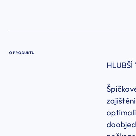
O PRODUKTU
HLUBŠÍ
Špičkové
zajiště
optimali
doobjedn