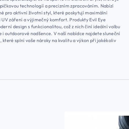
pičkovou technologií a precizním zpracováním. Nabízí
é pro aktivní životní styl, které poskytují maximální
i UV záření a výjimečný komfort. Produkty Evil Eye
erní design s funkcionalitou, což z nich činí ideální volbu
e i outdoorové nadšence. V naší nabídce najdete sluneční
e, které splní vaše nároky na kvalitu a výkon při jakékoliv