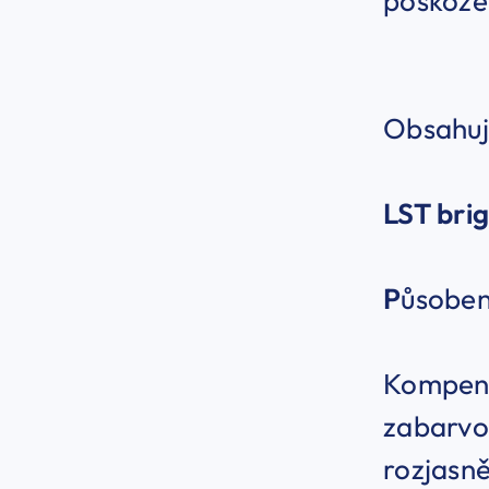
poškozen
Obsahuj
LST
bri
P
ůsoben
Kompenz
zabarvo
rozjasn