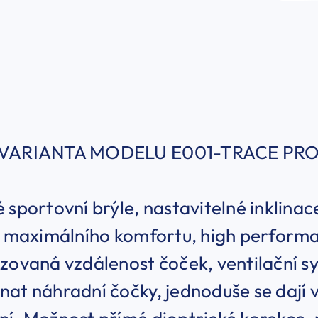
 VARIANTA MODELU E001-TRACE PRO
 sportovní brýle, nastavitelné inklinac
ní maximálního komfortu, high perform
zovaná vzdálenost čoček, ventilační s
at náhradní čočky, jednoduše se dají vy