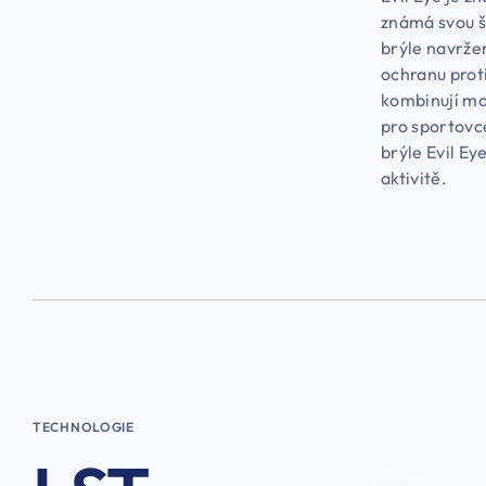
známá svou š
brýle navržen
ochranu prot
kombinují mod
pro sportovc
brýle Evil Ey
aktivitě.
TECHNOLOGIE