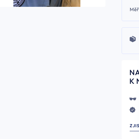
Měř
N
K 
ZJI