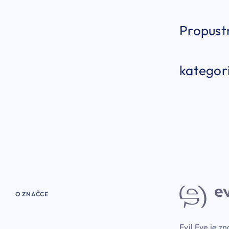
Propust
kategori
O ZNAČCE
Evil Eye je zn