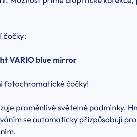
í. Možnost přímé dioptrické korekce, 
í čočky:
ght VARIO blue mirror
í fotochromatické čočky!
uje proměnlivé světelné podmínky. Hn
váním se automaticky přizpůsobují pr
ěním.