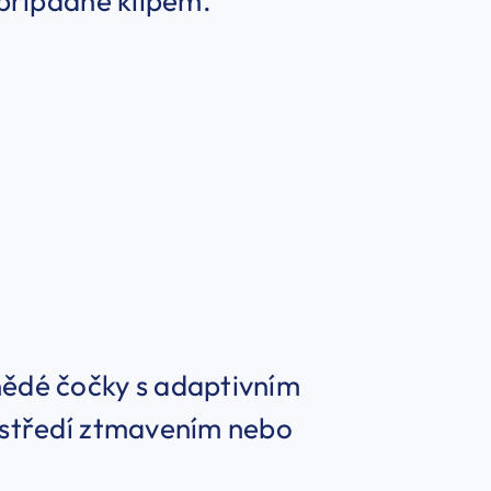
případně klipem.
ědé čočky s adaptivním
ostředí ztmavením nebo