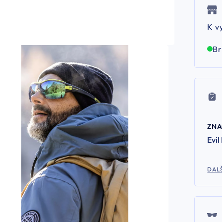
K v
B
ZN
Evil
DALŠ