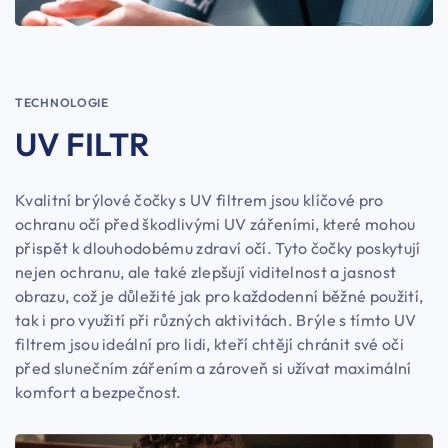
TECHNOLOGIE
UV FILTR
Kvalitní brýlové čočky s UV filtrem jsou klíčové pro
ochranu očí před škodlivými UV zářeními, které mohou
přispět k dlouhodobému zdraví očí. Tyto čočky poskytují
nejen ochranu, ale také zlepšují viditelnost a jasnost
obrazu, což je důležité jak pro každodenní běžné použití,
tak i pro využití při různých aktivitách. Brýle s tímto UV
filtrem jsou ideální pro lidi, kteří chtějí chránit své oči
před slunečním zářením a zároveň si užívat maximální
komfort a bezpečnost.