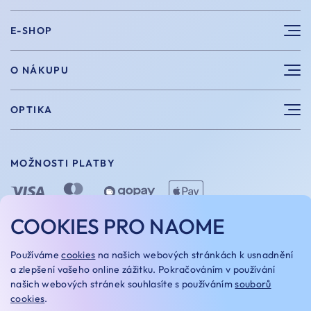
E-SHOP
Sluneční brýle
O NÁKUPU
Sportovní brýle
Výhody nákupu u nás
OPTIKA
Brýle na počítač
Velikosti
Měření zraku
Vintage brýle
Vrácení a výměna
MOŽNOSTI PLATBY
Aplikace kontaktních čoček
Doplňky
Doprava a platba
Dioptrické brýle
Dárkové poukazy
COOKIES PRO NAOME
Naome+
O nás
MOŽNOSTI DOPRAVY
Používáme
cookies
na našich webových stránkách k usnadnění
Naše optiky
a zlepšení vašeho online zážitku. Pokračováním v používání
našich webových stránek souhlasíte s používáním
souborů
Kariera
cookies
.