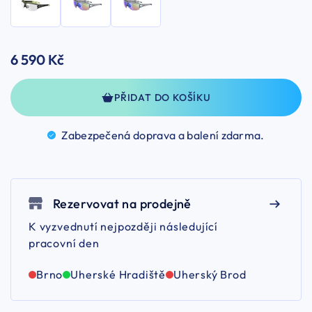
6 590 Kč
PŘIDAT DO KOŠÍKU
Zabezpečená doprava a balení
zdarma.
Rezervovat na prodejně
K vyzvednutí nejpozději následující
pracovní den
Brno
Uherské Hradiště
Uherský Brod