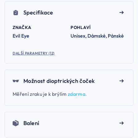
Specifikace
ZNAČKA
POHLAVÍ
Evil Eye
Unisex, Dámské, Pánské
DALŠÍ PARAMETRY (12)
Možnost dioptrických čoček
Měření zraku je k brýlím
zdarma.
Balení