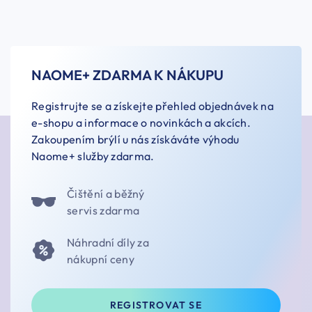
NAOME+ ZDARMA K NÁKUPU
Registrujte se a získejte přehled objednávek na
e-shopu a informace o novinkách a akcích.
Zakoupením brýlí u nás získáváte výhodu
Naome+ služby zdarma.
Čištění a běžný
servis zdarma
Náhradní díly za
nákupní ceny
REGISTROVAT SE