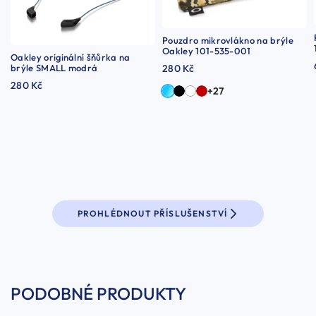
Pouzdro mikrovlákno na brýle
Oakley 101-535-001
Oakley originální šňůrka na
brýle SMALL modrá
280 Kč
280 Kč
+27
PROHLÉDNOUT PŘÍSLUŠENSTVÍ
PODOBNÉ PRODUKTY