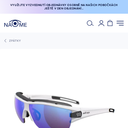
VYUŽIJTE VYZVEDNUTÍ OBJEDNÁVKY OSOBNĚ NA NAŠICH POBOČKÁCH
JEŠTĚ V DEN OBJEDNÁNÍ..
ZPÁTKY