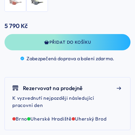
5 790 Kč
PŘIDAT DO KOŠÍKU
Zabezpečená doprava a balení
zdarma.
Rezervovat na prodejně
K vyzvednutí nejpozději následující
pracovní den
Brno
Uherské Hradiště
Uherský Brod