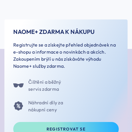
NAOME+ ZDARMA K NÁKUPU
Registrujte se a získejte přehled objednávek na
e-shopu a informace o novinkách a akcích.
Zakoupením brýlí u nás získáváte výhodu
Naome+ služby zdarma.
Čištění a běžný
servis zdarma
Náhradní díly za
nákupní ceny
REGISTROVAT SE