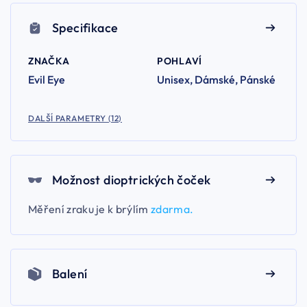
Specifikace
ZNAČKA
POHLAVÍ
Evil Eye
Unisex, Dámské, Pánské
DALŠÍ PARAMETRY (12)
Možnost dioptrických čoček
Měření zraku je k brýlím
zdarma.
Balení