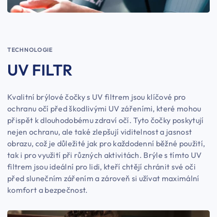
TECHNOLOGIE
UV FILTR
Kvalitní brýlové čočky s UV filtrem jsou klíčové pro
ochranu očí před škodlivými UV zářeními, které mohou
přispět k dlouhodobému zdraví očí. Tyto čočky poskytují
nejen ochranu, ale také zlepšují viditelnost a jasnost
obrazu, což je důležité jak pro každodenní běžné použití,
tak i pro využití při různých aktivitách. Brýle s tímto UV
filtrem jsou ideální pro lidi, kteří chtějí chránit své oči
před slunečním zářením a zároveň si užívat maximální
komfort a bezpečnost.