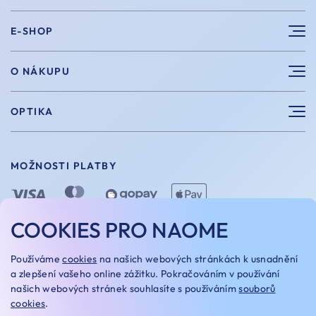
E-SHOP
Sluneční brýle
O NÁKUPU
Sportovní brýle
Výhody nákupu u nás
OPTIKA
Brýle na počítač
Velikosti
Měření zraku
Vintage brýle
Vrácení a výměna
MOŽNOSTI PLATBY
Aplikace kontaktních čoček
Doplňky
Doprava a platba
Dioptrické brýle
Dárkové poukazy
COOKIES PRO NAOME
Naome+
O nás
MOŽNOSTI DOPRAVY
Používáme
cookies
na našich webových stránkách k usnadnění
Naše optiky
a zlepšení vašeho online zážitku. Pokračováním v používání
našich webových stránek souhlasíte s používáním
souborů
Kariera
cookies
.