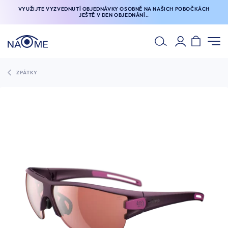
VYUŽIJTE VYZVEDNUTÍ OBJEDNÁVKY OSOBNĚ NA NAŠICH POBOČKÁCH
JEŠTĚ V DEN OBJEDNÁNÍ..
ZPÁTKY