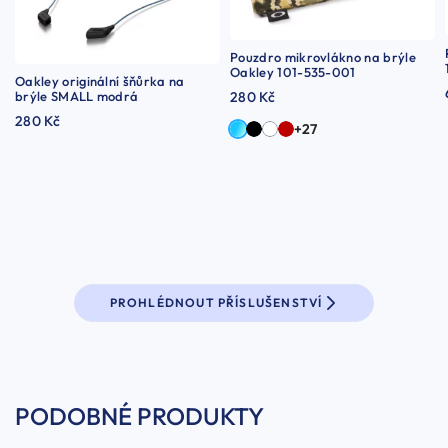
Pouzdro mikrovlákno na brýle
Oakley 101-535-001
Oakley originální šňůrka na
brýle SMALL modrá
280 Kč
280 Kč
+27
PROHLÉDNOUT PŘÍSLUŠENSTVÍ
PODOBNÉ PRODUKTY