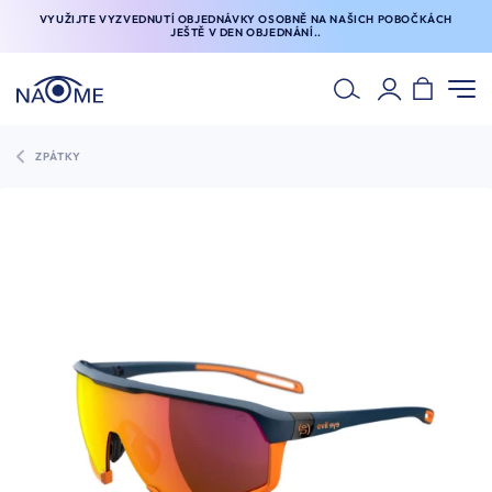
VYUŽIJTE VYZVEDNUTÍ OBJEDNÁVKY OSOBNĚ NA NAŠICH POBOČKÁCH
JEŠTĚ V DEN OBJEDNÁNÍ..
ZPÁTKY