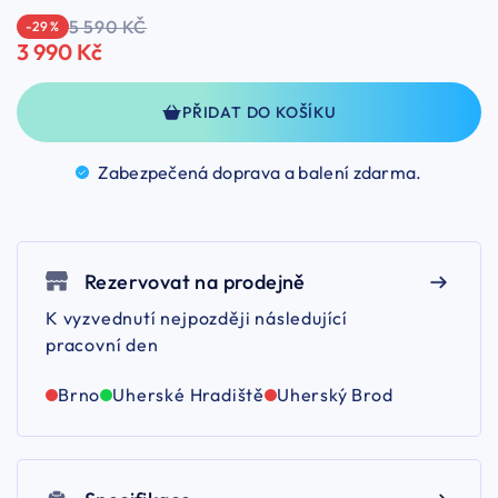
5 590 KČ
-29 %
3 990 Kč
PŘIDAT DO KOŠÍKU
Zabezpečená doprava a balení
zdarma.
Rezervovat na prodejně
K vyzvednutí nejpozději následující
pracovní den
Brno
Uherské Hradiště
Uherský Brod