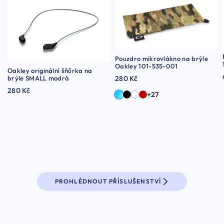
Pouzdro mikrovlákno na brýle
Oakley 101-535-001
Oakley originální šňůrka na
brýle SMALL modrá
280 Kč
280 Kč
+27
PROHLÉDNOUT PŘÍSLUŠENSTVÍ