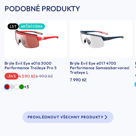
PODOBNÉ PRODUKTY
LST
AKČNÍ CENA
Brýle Evil Eye e016 3000
Brýle Evil Eye e017 4700
Performance Traileye Pro S
Performance Samozabarvovací
Traileye L
4 590 Kč
6 990 Kč
-34 %
7 990 Kč
+3
PROHLÉDNOUT VŠECHNY PRODUKTY