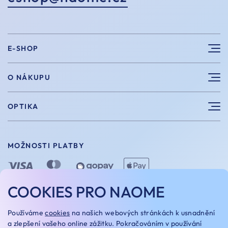
E-SHOP
Sluneční brýle
O NÁKUPU
Sportovní brýle
Výhody nákupu u nás
OPTIKA
Brýle na počítač
Velikosti
Měření zraku
Vintage brýle
Vrácení a výměna
MOŽNOSTI PLATBY
Aplikace kontaktních čoček
Doplňky
Doprava a platba
Dioptrické brýle
Dárkové poukazy
COOKIES PRO NAOME
Naome+
O nás
MOŽNOSTI DOPRAVY
Používáme
cookies
na našich webových stránkách k usnadnění
Naše optiky
a zlepšení vašeho online zážitku. Pokračováním v používání