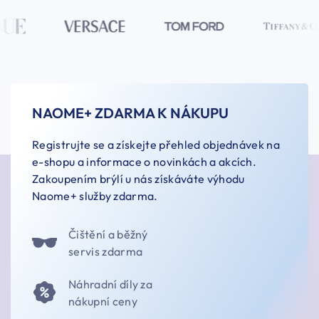
NAOME+ ZDARMA K NÁKUPU
Registrujte se a získejte přehled objednávek na
e-shopu a informace o novinkách a akcích.
Zakoupením brýlí u nás získáváte výhodu
Naome+ služby zdarma.
Čištění a běžný
servis zdarma
Náhradní díly za
nákupní ceny