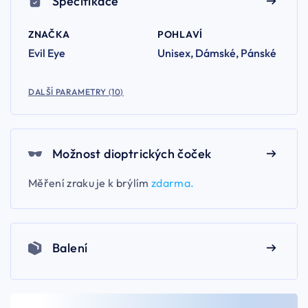
Specifikace
ZNAČKA
POHLAVÍ
Evil Eye
Unisex, Dámské, Pánské
DALŠÍ PARAMETRY (10)
Možnost dioptrických čoček
Měření zraku je k brýlím
zdarma.
Balení