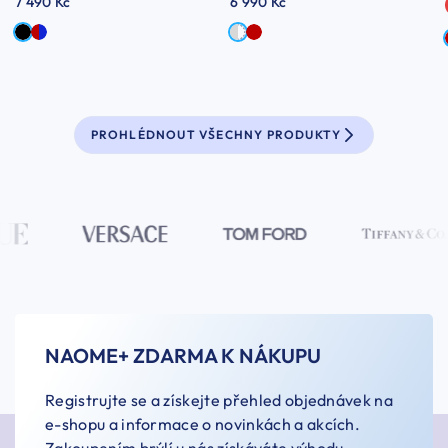
7 490 Kč
6 990 Kč
PROHLÉDNOUT VŠECHNY PRODUKTY
NAOME+ ZDARMA K NÁKUPU
Registrujte se a získejte přehled objednávek na
e-shopu a informace o novinkách a akcích.
Zakoupením brýlí u nás získáváte výhodu