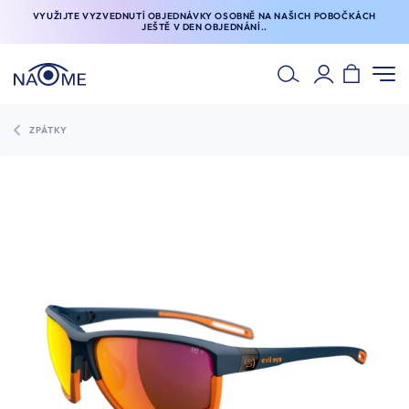
VYUŽIJTE VYZVEDNUTÍ OBJEDNÁVKY OSOBNĚ NA NAŠICH POBOČKÁCH
JEŠTĚ V DEN OBJEDNÁNÍ..
ZPÁTKY