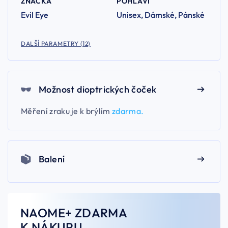
ZNAČKA
POHLAVÍ
Evil Eye
Unisex, Dámské, Pánské
DALŠÍ PARAMETRY (12)
Možnost dioptrických čoček
Měření zraku je k brýlím
zdarma.
Balení
NAOME+ ZDARMA
K NÁKUPU