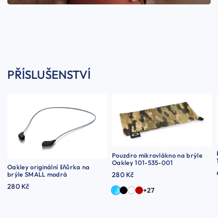
PŘÍSLUŠENSTVÍ
Pouzdro mikrovlákno na brýle
Oakley 101-535-001
Oakley originální šňůrka na
brýle SMALL modrá
280 Kč
280 Kč
+27