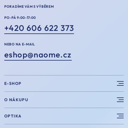
PORADÍME VÁM S VÝBĚREM
PO-PÁ 9:00-17:00
+420 606 622 373
NEBO NA E-MAIL
eshop@naome.cz
E-SHOP
Sluneční brýle
O NÁKUPU
Sportovní brýle
Výhody nákupu u nás
OPTIKA
Brýle na počítač
Velikosti