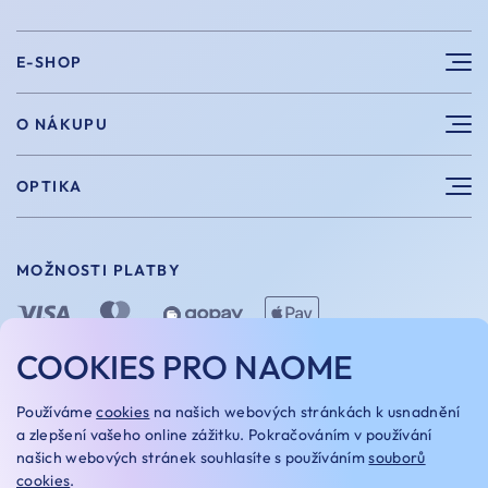
E-SHOP
Sluneční brýle
O NÁKUPU
Sportovní brýle
Výhody nákupu u nás
OPTIKA
Brýle na počítač
Velikosti
Měření zraku
Vintage brýle
Vrácení a výměna
MOŽNOSTI PLATBY
Aplikace kontaktních čoček
Doplňky
Doprava a platba
Dioptrické brýle
Dárkové poukazy
COOKIES PRO NAOME
Naome+
O nás
MOŽNOSTI DOPRAVY
Používáme
cookies
na našich webových stránkách k usnadnění
Naše optiky
a zlepšení vašeho online zážitku. Pokračováním v používání
našich webových stránek souhlasíte s používáním
souborů
Kariera
cookies
.