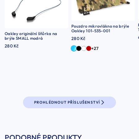
Pouzdro mikrovlákno na brýle
Oakley 101-535-001
Oakley originální šňůrka na
brýle SMALL modrá
280 Kč
280 Kč
+27
PROHLÉDNOUT PŘÍSLUŠENSTVÍ
PODOBNÉ PRODUKTY