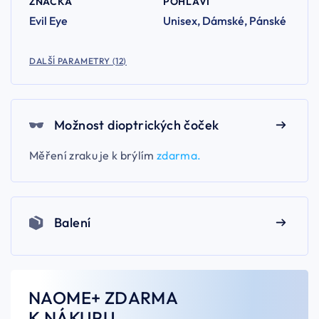
ZNAČKA
POHLAVÍ
Evil Eye
Unisex, Dámské, Pánské
DALŠÍ PARAMETRY (12)
Možnost dioptrických čoček
Měření zraku je k brýlím
zdarma.
Balení
NAOME+ ZDARMA
K NÁKUPU