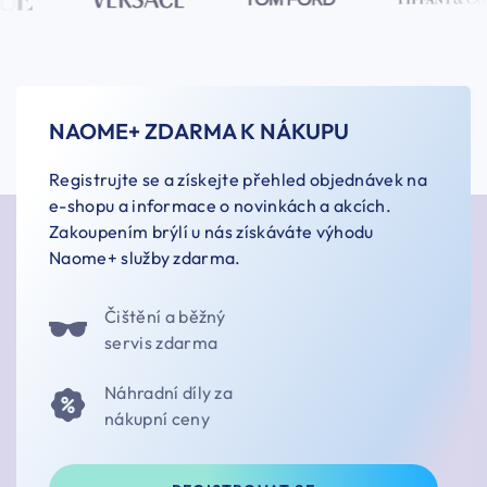
NAOME+ ZDARMA K NÁKUPU
Registrujte se a získejte přehled objednávek na
e-shopu a informace o novinkách a akcích.
Zakoupením brýlí u nás získáváte výhodu
Naome+ služby zdarma.
Čištění a běžný
servis zdarma
Náhradní díly za
nákupní ceny