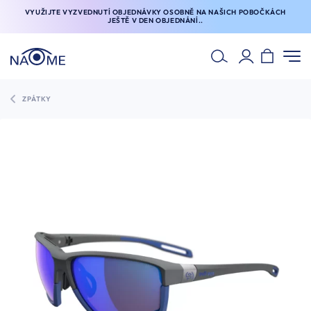
VYUŽIJTE VYZVEDNUTÍ OBJEDNÁVKY OSOBNĚ NA NAŠICH POBOČKÁCH
JEŠTĚ V DEN OBJEDNÁNÍ..
ZPÁTKY