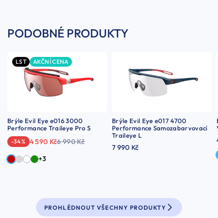
PODOBNÉ PRODUKTY
LST
AKČNÍ CENA
Brýle Evil Eye e016 3000
Brýle Evil Eye e017 4700
Performance Traileye Pro S
Performance Samozabarvovací
Traileye L
4 590 Kč
6 990 Kč
-34 %
7 990 Kč
+3
PROHLÉDNOUT VŠECHNY PRODUKTY