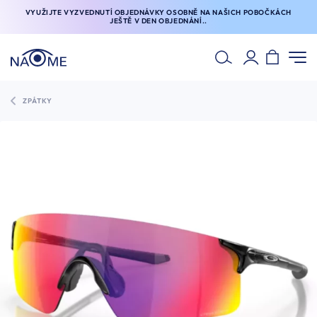
VYUŽIJTE VYZVEDNUTÍ OBJEDNÁVKY OSOBNĚ NA NAŠICH POBOČKÁCH
JEŠTĚ V DEN OBJEDNÁNÍ..
ZPÁTKY