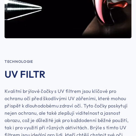
TECHNOLOGIE
UV FILTR
Kvalitní brýlové čočky s UV filtrem jsou klíčové pro
ochranu očí před škodlivými UV zářeními, které mohou
přispět k dlouhodobému zdraví očí. Tyto čočky poskytují
nejen ochranu, ale také zlepšují viditelnost a jasnost
obrazu, což je důležité jak pro každodenní běžné použití,
tak i pro využití při různých aktivitách. Brýle s tímto UV
filtrem jsou ideální pro lidi, kteří chtějí chránit své oči