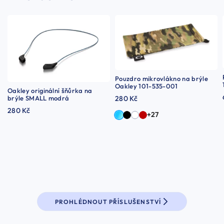
Pouzdro mikrovlákno na brýle
Oakley 101-535-001
Oakley originální šňůrka na
brýle SMALL modrá
280 Kč
280 Kč
+27
PROHLÉDNOUT PŘÍSLUŠENSTVÍ