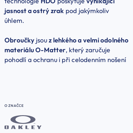
technologie
HDO
poskytuje
vynikající
jasnost a ostrý zrak
pod jakýmkoliv
úhlem.
Obroučky
jsou
z lehkého a velmi odolného
materiálu O-Matter
, který zaručuje
pohodlí a ochranu i při celodenním nošení
O ZNAČCE