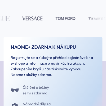
NAOME+ ZDARMA K NÁKUPU
Registrujte se a získejte přehled objednávek na
e-shopu a informace o novinkách a akcích.
Zakoupením brýlí u nás získáváte výhodu
Naome+ služby zdarma.
Čištění a běžný
servis zdarma
Náhradní díly za