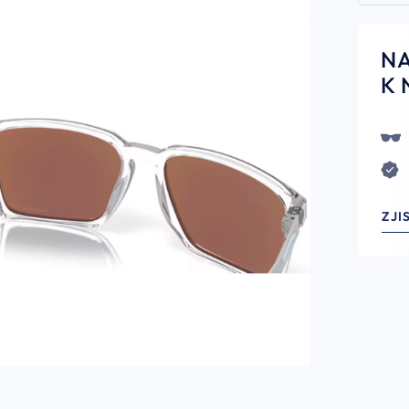
N
K 
ZJI