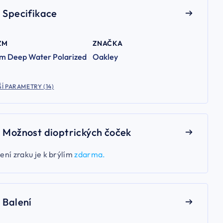
Specifikace
ZM
ZNAČKA
zm Deep Water Polarized
Oakley
Í PARAMETRY (14)
Možnost dioptrických čoček
ení zraku je k brýlím
zdarma.
Balení