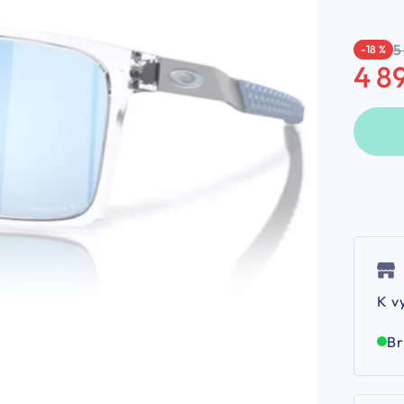
5
-18 %
4 8
K v
B