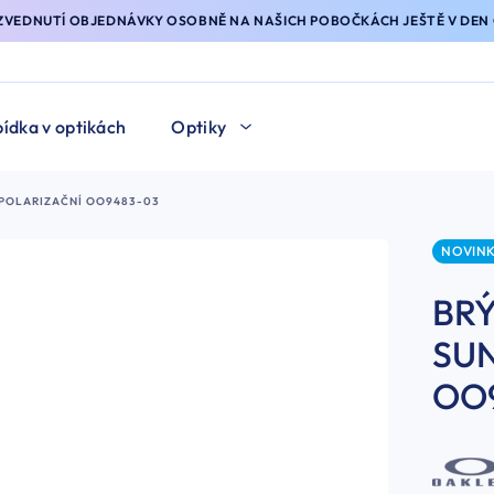
YZVEDNUTÍ OBJEDNÁVKY OSOBNĚ NA NAŠICH POBOČKÁCH JEŠTĚ V DEN 
ídka v optikách
Optiky
POLARIZAČNÍ OO9483-03
NOVIN
BR
SUN
OO