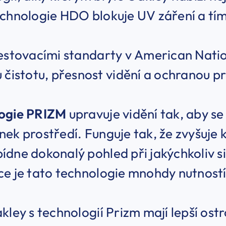
chnologie HDO blokuje UV záření a tím
estovacími standarty v American Natio
 čistotu, přesnost vidění a ochranou 
ogie PRIZM
upravuje vidění tak, aby s
ek prostředí. Funguje tak, že zvyšuje 
dne dokonalý pohled při jakýchkoliv si
e je tato technologie mnohdy nutností
kley s technologií Prizm mají lepší ostro