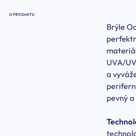
O PRODUKTU
Brýle Oa
perfektn
materiá
UVA/UVB
a vyváže
perifern
pevný a 
Technol
technolo