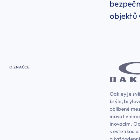
bezpečno
objektů 
O ZNAČCE
Oakley je svě
brýle, brýlov
oblíbené mez
inovativnímu
inovacím. Oa
s estetikou a
a každodenní