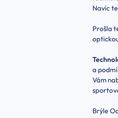
Navíc te
Prošla t
optickou
Technol
a podmín
Vám nabí
sportovc
Brýle Oa