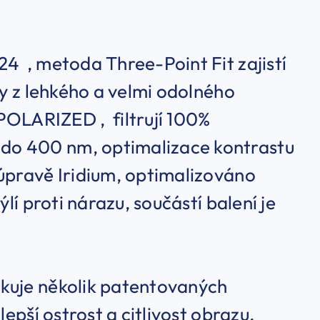
4 , metoda Three-Point Fit zajistí
ky z lehkého a velmi odolného
OLARIZED , filtrují 100%
do 400 nm, optimalizace kontrastu
 úpravě Iridium, optimalizováno
lí proti nárazu, součástí balení je
kuje několik patentovaných
lepší ostrost a citlivost obrazu.