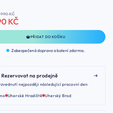
 990 KČ
90 KČ
PŘIDAT DO KOŠÍKU
Zabezpečená doprava a balení
zdarma.
Rezervovat na prodejně
yzvednutí nejpozději následující pracovní den
rno
Uherské Hradiště
Uherský Brod