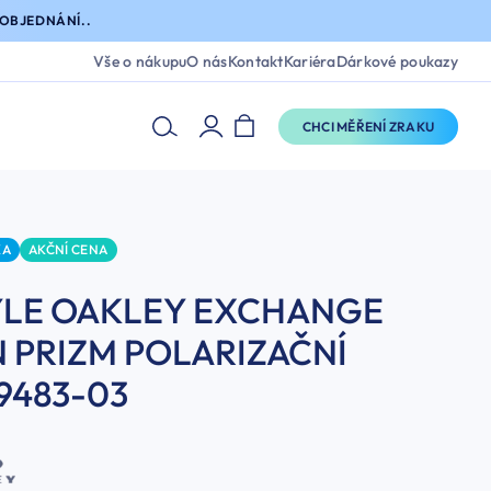
OBJEDNÁNÍ..
Vše o nákupu
O nás
Kontakt
Kariéra
Dárkové poukazy
CHCI MĚŘENÍ ZRAKU
KA
AKČNÍ CENA
ÝLE OAKLEY EXCHANGE
 PRIZM POLARIZAČNÍ
9483-03