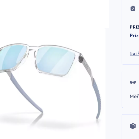
PRI
Pri
DALŠ
Měř