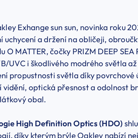
kley Exhange sun sun, novinka roku 202
í uchycení a držení na obličeji, obrouč
lu O MATTER, čočky PRIZM DEEP SEA P
/UVC i škodlivého modrého světla až 
ní propustnosti světla díky povrchové
í vidění, optická přesnost a odolnost brý
látkový obal.
ogie High Definition Optics (HDO)
shlu
gií, díky kterým brýle Oakley nabízí nej