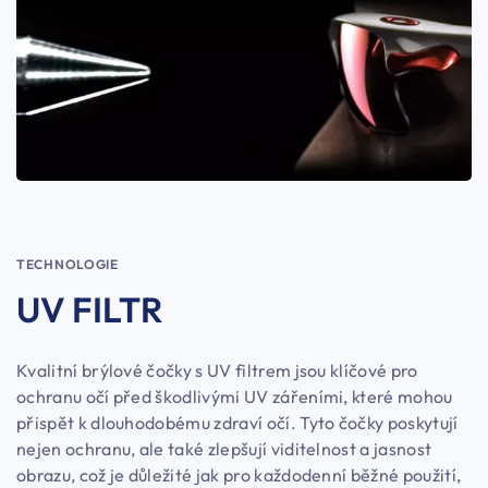
TECHNOLOGIE
UV FILTR
Kvalitní brýlové čočky s UV filtrem jsou klíčové pro
ochranu očí před škodlivými UV zářeními, které mohou
přispět k dlouhodobému zdraví očí. Tyto čočky poskytují
nejen ochranu, ale také zlepšují viditelnost a jasnost
obrazu, což je důležité jak pro každodenní běžné použití,