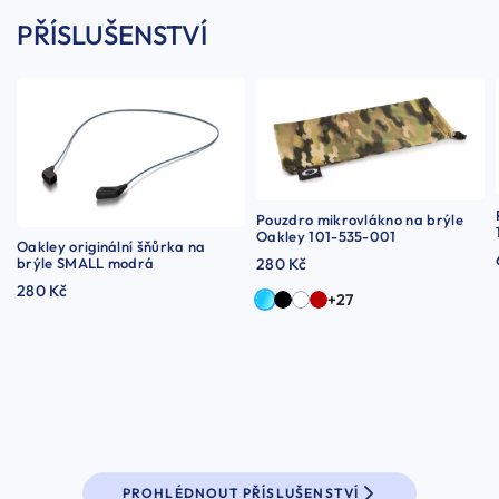
PŘÍSLUŠENSTVÍ
Pouzdro mikrovlákno na brýle
Oakley 101-535-001
Oakley originální šňůrka na
brýle SMALL modrá
280 Kč
280 Kč
+27
PROHLÉDNOUT PŘÍSLUŠENSTVÍ