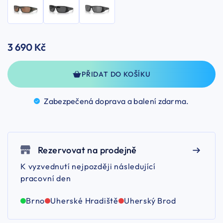
3 690 Kč
PŘIDAT DO KOŠÍKU
Zabezpečená doprava a balení
zdarma.
Rezervovat na prodejně
K vyzvednutí nejpozději následující
pracovní den
Brno
Uherské Hradiště
Uherský Brod