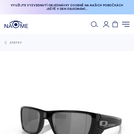
VYUŽIJTE VYZVEDNUTÍ OBJEDNÁVKY OSOBNĚ NA NAŠICH POBOČKÁCH
JEŠTĚ V DEN OBJEDNÁNÍ..
ZPÁTKY