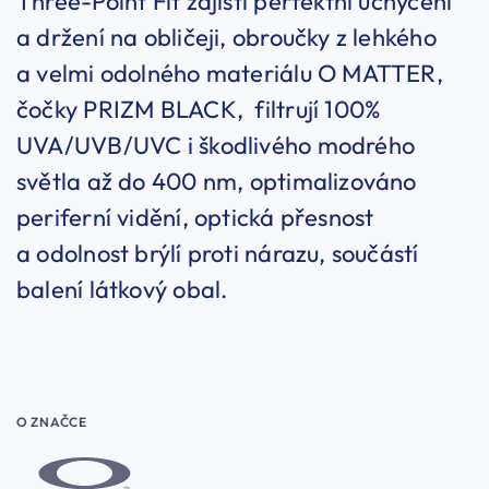
Three-Point Fit zajistí perfektní uchycení
a držení na obličeji, obroučky z lehkého
a velmi odolného materiálu O MATTER,
čočky PRIZM BLACK, filtrují 100%
UVA/UVB/UVC i škodlivého modrého
světla až do 400 nm, optimalizováno
periferní vidění, optická přesnost
a odolnost brýlí proti nárazu, součástí
balení látkový obal.
O ZNAČCE