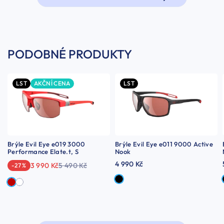
PODOBNÉ PRODUKTY
LST
AKČNÍ CENA
LST
Brýle Evil Eye e019 3000
Brýle Evil Eye e011 9000 Active
Performance Elate.t, S
Nook
4 990 Kč
3 990 Kč
5 490 Kč
-27 %