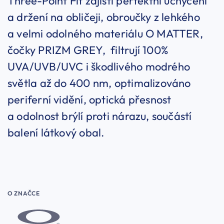
Three-Point Fit zajistí perfektní uchycení
a držení na obličeji, obroučky z lehkého
a velmi odolného materiálu O MATTER,
čočky PRIZM GREY, filtrují 100%
UVA/UVB/UVC i škodlivého modrého
světla až do 400 nm, optimalizováno
periferní vidění, optická přesnost
a odolnost brýlí proti nárazu, součástí
balení látkový obal.
O ZNAČCE