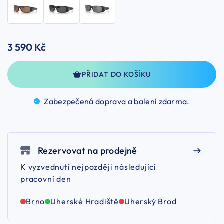
3 590 Kč
PŘIDAT DO KOŠÍKU
Zabezpečená doprava a balení
zdarma.
Rezervovat na prodejně
K vyzvednutí nejpozději následující
pracovní den
Brno
Uherské Hradiště
Uherský Brod