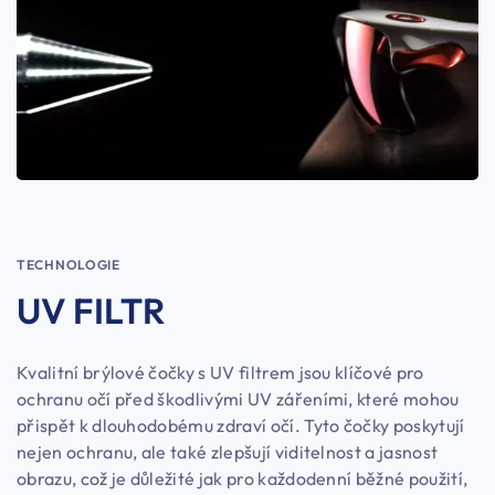
TECHNOLOGIE
UV FILTR
Kvalitní brýlové čočky s UV filtrem jsou klíčové pro
ochranu očí před škodlivými UV zářeními, které mohou
přispět k dlouhodobému zdraví očí. Tyto čočky poskytují
nejen ochranu, ale také zlepšují viditelnost a jasnost
obrazu, což je důležité jak pro každodenní běžné použití,