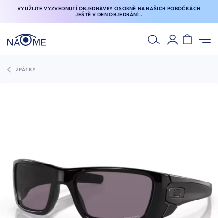
VYUŽIJTE VYZVEDNUTÍ OBJEDNÁVKY OSOBNĚ NA NAŠICH POBOČKÁCH
JEŠTĚ V DEN OBJEDNÁNÍ..
ZPÁTKY