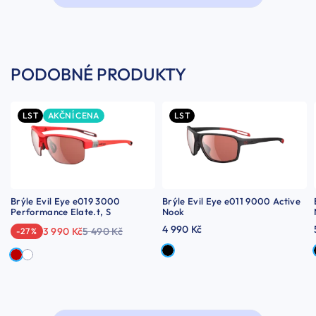
PODOBNÉ PRODUKTY
LST
AKČNÍ CENA
LST
Brýle Evil Eye e019 3000
Brýle Evil Eye e011 9000 Active
Performance Elate.t, S
Nook
4 990 Kč
3 990 Kč
5 490 Kč
-27 %