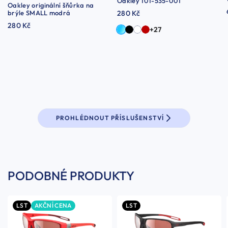
Oakley 101-535-001
Oakley originální šňůrka na
brýle SMALL modrá
280 Kč
280 Kč
+27
PROHLÉDNOUT PŘÍSLUŠENSTVÍ
PODOBNÉ PRODUKTY
LST
AKČNÍ CENA
LST