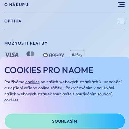
Sluneční brýle
O NÁKUPU
Sportovní brýle
Výhody nákupu u nás
OPTIKA
Brýle na počítač
Velikosti
Měření zraku
Vintage brýle
Vrácení a výměna
MOŽNOSTI PLATBY
Aplikace kontaktních čoček
Doplňky
Doprava a platba
Dioptrické brýle
Dárkové poukazy
COOKIES PRO NAOME
Naome+
O nás
MOŽNOSTI DOPRAVY
Používáme
cookies
na našich webových stránkách k usnadnění
Naše optiky
a zlepšení vašeho online zážitku. Pokračováním v používání
našich webových stránek souhlasíte s používáním
souborů
Kariera
cookies
.
Oakley Custom
OBCHODNÍ PODMÍNKY
REKLAMAČNÍ ŘÁD
NASTAVENÍ COOKIES
GDPR
SOUHLASÍM
© NAOME 2025
NA TOMTO WEBU STRAŠÍ