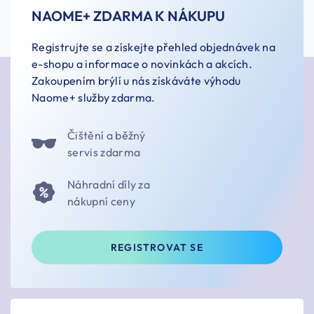
NAOME+ ZDARMA K NÁKUPU
Registrujte se a získejte přehled objednávek na
e-shopu a informace o novinkách a akcích.
Zakoupením brýlí u nás získáváte výhodu
Naome+ služby zdarma.
Čištění a běžný
servis zdarma
Náhradní díly za
nákupní ceny
REGISTROVAT SE