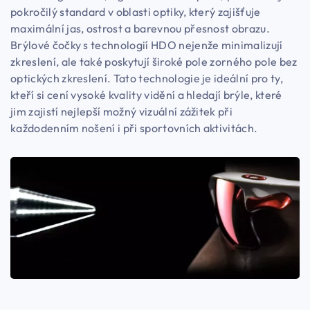
pokročilý standard v oblasti optiky, který zajišťuje
maximální jas, ostrost a barevnou přesnost obrazu.
Brýlové čočky s technologií HDO nejenže minimalizují
zkreslení, ale také poskytují široké pole zorného pole bez
optických zkreslení. Tato technologie je ideální pro ty,
kteří si cení vysoké kvality vidění a hledají brýle, které
jim zajistí nejlepší možný vizuální zážitek při
každodenním nošení i při sportovních aktivitách.