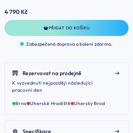
4 790 Kč
PŘIDAT DO KOŠÍKU
Zabezpečená doprava a balení
zdarma.
Rezervovat na prodejně
K vyzvednutí nejpozději následující
pracovní den
Brno
Uherské Hradiště
Uherský Brod
Specifikace