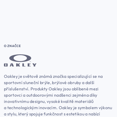
O ZNAČCE
Oakley je světově známá značka specializující se na
sportovní sluneční brýle, brýlové obruby a další
příslušenství. Produkty Oakley jsou oblíbené mezi
sportovci a outdoorovými nadšenci zejména díky
inovativnímu designu, vysoké kvalitě materiálů
a technologickým inovacím. Oakley je symbolem výkonu
a stylu, který spojuje funkčnost s estetikou a nabízí