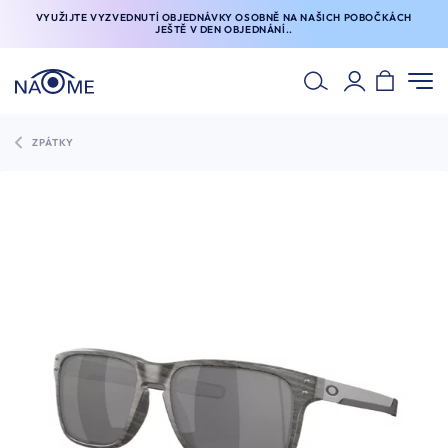
VYUŽIJTE VYZVEDNUTÍ OBJEDNÁVKY OSOBNĚ NA NAŠICH POBOČKÁCH
JEŠTĚ V DEN OBJEDNÁNÍ..
ZPÁTKY