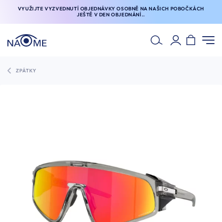
VYUŽIJTE VYZVEDNUTÍ OBJEDNÁVKY OSOBNĚ NA NAŠICH POBOČKÁCH
JEŠTĚ V DEN OBJEDNÁNÍ..
ZPÁTKY