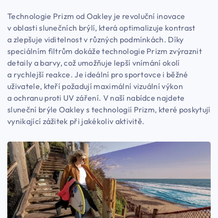
Technologie Prizm od Oakley je revoluční inovace
v oblasti slunečních brýlí, která optimalizuje kontrast
a zlepšuje viditelnost v různých podmínkách. Díky
speciálním filtrům dokáže technologie Prizm zvýraznit
detaily a barvy, což umožňuje lepší vnímání okolí
a rychlejší reakce. Je ideální pro sportovce i běžné
uživatele, kteří požadují maximální vizuální výkon
a ochranu proti UV záření. V naší nabídce najdete
sluneční brýle Oakley s technologií Prizm, které poskytují
vynikající zážitek při jakékoliv aktivitě.