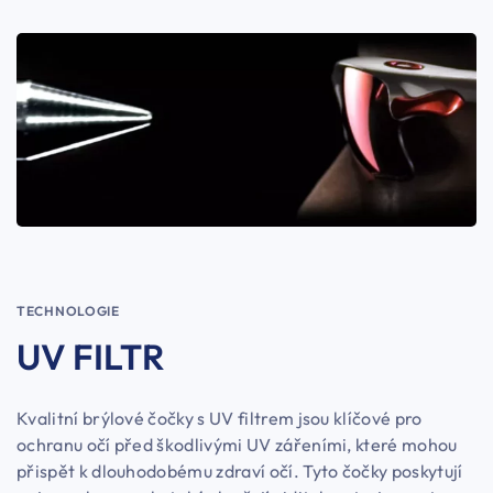
TECHNOLOGIE
UV FILTR
Kvalitní brýlové čočky s UV filtrem jsou klíčové pro
ochranu očí před škodlivými UV zářeními, které mohou
přispět k dlouhodobému zdraví očí. Tyto čočky poskytují