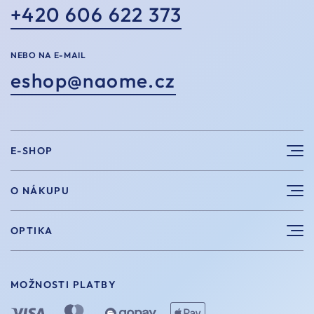
+420 606 622 373
NEBO NA E-MAIL
eshop@naome.cz
E-SHOP
Sluneční brýle
O NÁKUPU
Sportovní brýle
Výhody nákupu u nás
OPTIKA
Brýle na počítač
Velikosti
Měření zraku
Vintage brýle
Vrácení a výměna
MOŽNOSTI PLATBY
Aplikace kontaktních čoček
Doplňky