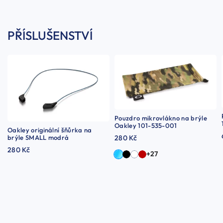
PŘÍSLUŠENSTVÍ
Pouzdro mikrovlákno na brýle
Oakley 101-535-001
Oakley originální šňůrka na
brýle SMALL modrá
280 Kč
280 Kč
+27