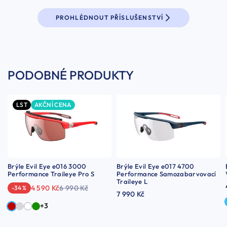
PROHLÉDNOUT PŘÍSLUŠENSTVÍ
PODOBNÉ PRODUKTY
LST
AKČNÍ CENA
Brýle Evil Eye e016 3000
Brýle Evil Eye e017 4700
Performance Traileye Pro S
Performance Samozabarvovací
Traileye L
4 590 Kč
6 990 Kč
-34 %
7 990 Kč
+3